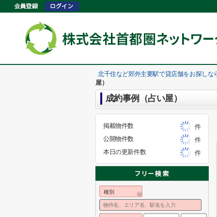
北千住など郊外主要駅で貸店舗をお探しな
屋）
成約事例（占い屋）
掲載物件数
件
公開物件数
件
本日の更新件数
件
種別