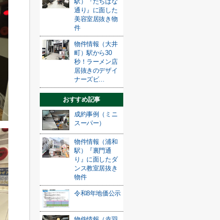
駅）『たちばな
通り』に面した
美容室居抜き物
件
物件情報（大井
町）駅から30
秒！ラーメン店
居抜きのデザイ
ナーズビ...
おすすめ記事
成約事例（ミニ
スーパー）
物件情報（浦和
駅）『裏門通
り』に面したダ
ンス教室居抜き
物件
令和8年地価公示
物件情報（赤羽