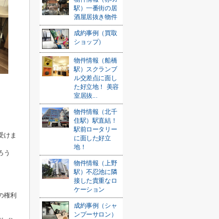
駅）一番街の居
酒屋居抜き物件
成約事例（買取
ショップ）
物件情報（船橋
駅）スクランブ
ル交差点に面し
た好立地！ 美容
室居抜...
物件情報（北千
住駅）駅直結！
駅前ロータリー
受けま
に面した好立
地！
ろう
物件情報（上野
駅）不忍池に隣
接した貴重なロ
、
ケーション
の権利
成約事例（シャ
ンプーサロン）