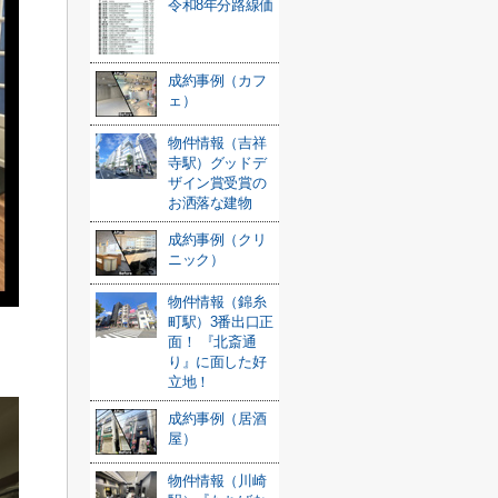
令和8年分路線価
成約事例（カフ
ェ）
物件情報（吉祥
寺駅）グッドデ
ザイン賞受賞の
お洒落な建物
成約事例（クリ
ニック）
物件情報（錦糸
町駅）3番出口正
面！ 『北斎通
り』に面した好
立地！
成約事例（居酒
屋）
物件情報（川崎