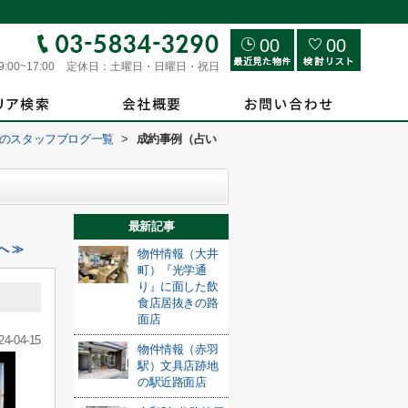
00
00
9:00~17:00
定休日：
土曜日・日曜日・祝日
のスタッフブログ一覧
>
成約事例（占い
最新記事
へ ≫
物件情報（大井
町）『光学通
り』に面した飲
食店居抜きの路
面店
24-04-15
物件情報（赤羽
駅）文具店跡地
の駅近路面店