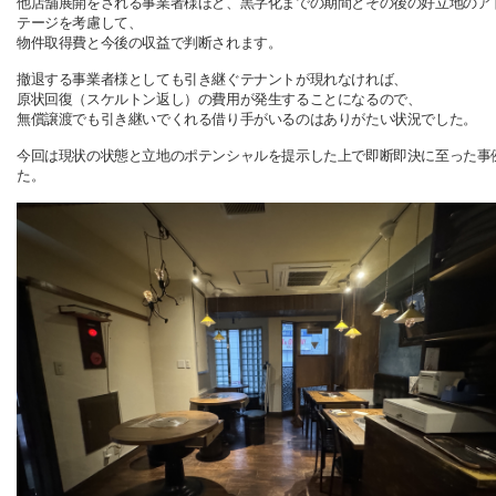
他店舗展開をされる事業者様ほど、黒字化までの期間とその後の好立地のア
テージを考慮して、
物件取得費と今後の収益で判断されます。
撤退する事業者様としても引き継ぐテナントが現れなければ、
原状回復（スケルトン返し）の費用が発生することになるので、
無償譲渡でも引き継いでくれる借り手がいるのはありがたい状況でした。
今回は現状の状態と立地のポテンシャルを提示した上で即断即決に至った事
た。