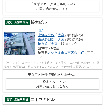
「東栄アネックスビルII」への
お問い合わせはこちら
松木ビル
賃貸 | 店舗事務所
敷0
京浜東北線
「
大宮
」駅 徒歩2分
東武野田線
「
大宮
」駅 徒歩2分
埼京線
「
大宮
」駅 徒歩2分
築38年 / 5階建
埼玉県
さいたま市大宮区
桜木町
２丁目2-
10
《ポイント》 スタートアップや支店としても手頃な広さの好立地物件！ 《注
意点》 保証金12ヶ月なのでイニシャルコストだけ頑張る必要あります
現在空き物件情報がありません。
「松木ビル」への
お問い合わせはこちら
コトブキビル
賃貸 | 店舗事務所