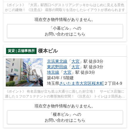
《ポイント》 『大宮』駅西口ペデストリアンデッキからはじめに見える景色
がこの建物！ 《注意点》 扇形の間取りを活かしたレイアウトが求められます
現在空き物件情報がありません。
「小暮ビル」への
お問い合わせはこちら
榎本ビル
賃貸 | 店舗事務所
京浜東北線
「
大宮
」駅 徒歩3分
東武野田線
「
大宮
」駅 徒歩3分
埼京線
「
大宮
」駅 徒歩3分
築43年 / 5階建
埼玉県
さいたま市大宮区
桜木町
２丁目4-9
《ポイント》 有名店舗が立ち並ぶ大通りに面した好立地！ サービス店舗に
適した１フロア１テナントの整形無柱空間！ 《注意点》 トイレは２箇所あり
ますが１つは和式になります
現在空き物件情報がありません。
「榎本ビル」への
お問い合わせはこちら