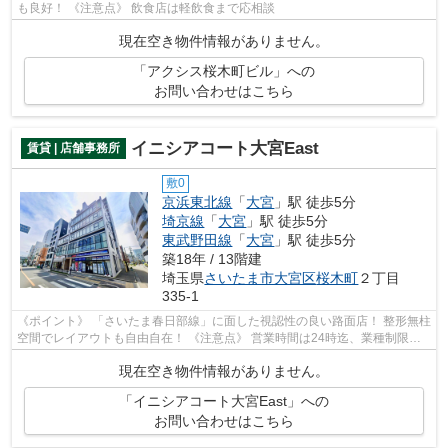
も良好！ 《注意点》 飲食店は軽飲食まで応相談
現在空き物件情報がありません。
「アクシス桜木町ビル」への
お問い合わせはこちら
イニシアコート大宮East
賃貸 | 店舗事務所
敷0
京浜東北線
「
大宮
」駅 徒歩5分
埼京線
「
大宮
」駅 徒歩5分
東武野田線
「
大宮
」駅 徒歩5分
築18年 / 13階建
埼玉県
さいたま市大宮区
桜木町
２丁目
335-1
《ポイント》 「さいたま春日部線」に面した視認性の良い路面店！ 整形無柱
空間でレイアウトも自由自在！ 《注意点》 営業時間は24時迄、業種制限有
り（飲食店、不動産業不可）
現在空き物件情報がありません。
「イニシアコート大宮East」への
お問い合わせはこちら