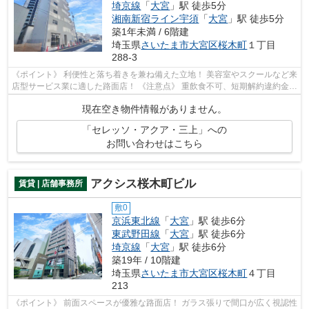
埼京線
「
大宮
」駅 徒歩5分
湘南新宿ライン宇須
「
大宮
」駅 徒歩5分
築1年未満 / 6階建
埼玉県
さいたま市大宮区
桜木町
１丁目
288-3
《ポイント》 利便性と落ち着きを兼ね備えた立地！ 美容室やスクールなど来
店型サービス業に適した路面店！ 《注意点》 重飲食不可、短期解約違約金あ
り
現在空き物件情報がありません。
「セレッソ・アクア・三上」への
お問い合わせはこちら
アクシス桜木町ビル
賃貸 | 店舗事務所
敷0
京浜東北線
「
大宮
」駅 徒歩6分
東武野田線
「
大宮
」駅 徒歩6分
埼京線
「
大宮
」駅 徒歩6分
築19年 / 10階建
埼玉県
さいたま市大宮区
桜木町
４丁目
213
《ポイント》 前面スペースが優雅な路面店！ ガラス張りで間口が広く視認性