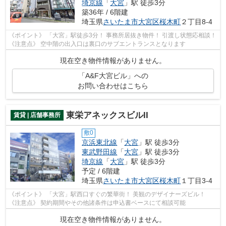
埼京線
「
大宮
」駅 徒歩3分
築36年 / 6階建
埼玉県
さいたま市大宮区
桜木町
２丁目8-4
《ポイント》 「大宮」駅徒歩3分！ 事務所居抜き物件！ 引渡し状態応相談！
《注意点》 空中階の出入口は裏口のサブエントランスとなります
現在空き物件情報がありません。
「A&F大宮ビル」への
お問い合わせはこちら
東栄アネックスビルII
賃貸 | 店舗事務所
敷0
京浜東北線
「
大宮
」駅 徒歩3分
東武野田線
「
大宮
」駅 徒歩3分
埼京線
「
大宮
」駅 徒歩3分
予定 / 6階建
埼玉県
さいたま市大宮区
桜木町
１丁目3-4
《ポイント》 「大宮」駅西口すぐの繁華街！ 美観のデザイナーズビル！
《注意点》 契約期間やその他諸条件は申込書ベースにて相談可能
現在空き物件情報がありません。