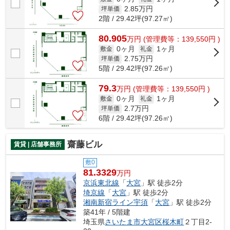
2.85
万円
坪単価
2階 / 29.42坪(97.27㎡)
80.905
万
円
(管理費等：139,550円 )
0ヶ月
1ヶ月
敷金
礼金
2.75
万円
坪単価
5階 / 29.42坪(97.26㎡)
79.3
万
円
(管理費等：139,550円 )
0ヶ月
1ヶ月
敷金
礼金
2.7
万円
坪単価
6階 / 29.42坪(97.26㎡)
齋藤ビル
賃貸 | 店舗事務所
敷0
81.3329
万円
京浜東北線
「
大宮
」駅 徒歩2分
埼京線
「
大宮
」駅 徒歩2分
湘南新宿ライン宇須
「
大宮
」駅 徒歩2分
築41年 / 5階建
埼玉県
さいたま市大宮区
桜木町
２丁目2-