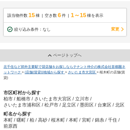
15
6
1～15
該当物件数
棟
空き数
件
棟を表示
変更
絞り込み条件：
なし
ページトップへ
北千住など郊外主要駅で貸店舗をお探しならテナント仲介の株式会社首都圏ネ
ットワーク
>
(店舗(賃貸))地域から探す
>
さいたま市大宮区
>
桜木町の店舗(賃
貸)
市区町村から探す
柏市
/
船橋市
/
さいたま市大宮区
/
立川市
/
さいたま市浦和区
/
松戸市
/
足立区
/
墨田区
/
台東区
/
北区
町名から探す
本町
/
曙町
/
柏
/
高砂
/
桜木町
/
本町
/
宮町
/
錦糸
/
千住
/
前原西