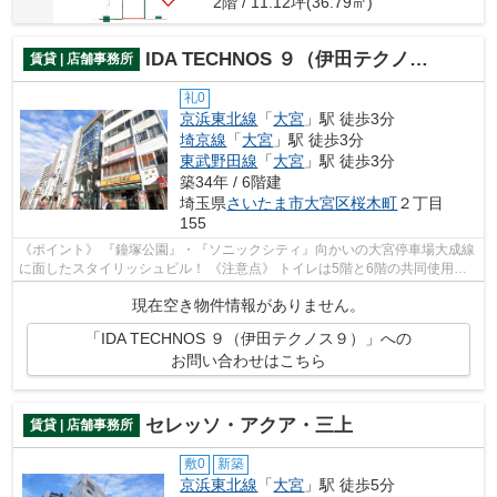
2階 / 11.12坪(36.79㎡)
IDA TECHNOS ９（伊田テクノス９）
賃貸 | 店舗事務所
礼0
京浜東北線
「
大宮
」駅 徒歩3分
埼京線
「
大宮
」駅 徒歩3分
東武野田線
「
大宮
」駅 徒歩3分
築34年 / 6階建
埼玉県
さいたま市大宮区
桜木町
２丁目
155
《ポイント》 『鐘塚公園』・『ソニックシティ』向かいの大宮停車場大成線
に面したスタイリッシュビル！ 《注意点》 トイレは5階と6階の共同使用に
なります
現在空き物件情報がありません。
「IDA TECHNOS ９（伊田テクノス９）」への
お問い合わせはこちら
セレッソ・アクア・三上
賃貸 | 店舗事務所
敷0
新築
京浜東北線
「
大宮
」駅 徒歩5分