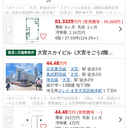
20
《ポイント》 「大宮」駅徒歩2分！ スクランブル交差点（鐘塚公園前交差
点）至近の視認性の良い好立地！ 《注意点》 重飲食不可、業種バッティング
は要協議
81.3329
万
円
(管理費等：55,000円 )
0ヶ月
1ヶ月
敷金
礼金
2.16
万円
坪単価
4階 / 37.59坪(124.29㎡)
大宮スカイビル（大宮そごう2階専門店街）
賃貸 | 店舗事務所
44.48
万円
京浜東北線
「
大宮
」駅 徒歩2分
東武野田線
「
大宮
」駅 徒歩2分
埼京線
「
大宮
」駅 徒歩2分
築37年 / 13階建 地下3階
埼玉県
さいたま市大宮区
桜木町
１丁目6
《ポイント》 『大宮そごう』内の専門店街区画！ 2階は「大宮」駅西口デ
ッキより直通！ 《注意点》 商業施設による営業時間や販促費等規約あり（備
考参照）
44.48
万
円
(管理費等：- )
242万円
1ヶ月
敷金
礼金
4
万円
坪単価