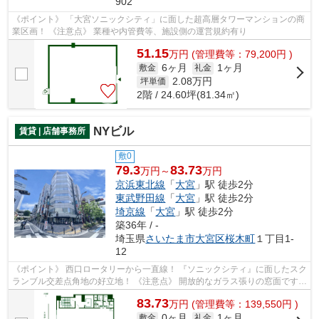
902
《ポイント》 「大宮ソニックシティ」に面した超高層タワーマンションの商
業区画！ 《注意点》 業種や内管費等、施設側の運営規約有り
51.15
万
円
(管理費等：79,200円 )
6ヶ月
1ヶ月
敷金
礼金
2.08
万円
坪単価
2階 / 24.60坪(81.34㎡)
NYビル
賃貸 | 店舗事務所
敷0
79.3
83.73
万円～
万円
京浜東北線
「
大宮
」駅 徒歩2分
東武野田線
「
大宮
」駅 徒歩2分
埼京線
「
大宮
」駅 徒歩2分
築36年 / -
埼玉県
さいたま市大宮区
桜木町
１丁目1-
12
《ポイント》 西口ロータリーから一直線！ 『ソニックシティ』に面したスク
ランブル交差点角地の好立地！ 《注意点》 開放的なガラス張りの窓面ですが
遮光を考慮する必要あり
83.73
万
円
(管理費等：139,550円 )
0ヶ月
1ヶ月
敷金
礼金