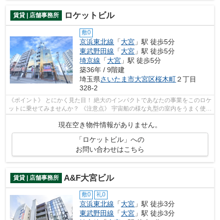
ロケットビル
賃貸 | 店舗事務所
敷0
京浜東北線
「
大宮
」駅 徒歩5分
東武野田線
「
大宮
」駅 徒歩5分
埼京線
「
大宮
」駅 徒歩5分
築36年 / 9階建
埼玉県
さいたま市大宮区
桜木町
２丁目
328-2
《ポイント》 とにかく見た目！ 絶大のインパクトであなたの事業をこのロケ
ットに乗せてみませんか？ 《注意点》 宇宙船の様な丸型の室内をうまく使い
こなせるかが決め手になります
現在空き物件情報がありません。
「ロケットビル」への
お問い合わせはこちら
A&F大宮ビル
賃貸 | 店舗事務所
敷0
礼0
京浜東北線
「
大宮
」駅 徒歩3分
東武野田線
「
大宮
」駅 徒歩3分