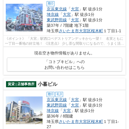
敷0
京浜東北線
「
大宮
」駅 徒歩1分
埼京線
「
大宮
」駅 徒歩1分
東武野田線
「
大宮
」駅 徒歩1分
築37年 / 7階建 地下1階
埼玉県
さいたま市大宮区
桜木町
１丁目1-1
《ポイント》 「大宮」駅西口ペデストリアンデッキから一望！ 名実ともに
一丁目一番地の好立地！ 《注意点》 少し歪な間取りになるので、うまく活か
せるレイアウトが求められます
現在空き物件情報がありません。
「コトブキビル」への
お問い合わせはこちら
小暮ビル
賃貸 | 店舗事務所
敷0
礼0
京浜東北線
「
大宮
」駅 徒歩1分
東武野田線
「
大宮
」駅 徒歩1分
埼京線
「
大宮
」駅 徒歩1分
築36年 / 8階建
埼玉県
さいたま市大宮区
桜木町
１丁目1-
27