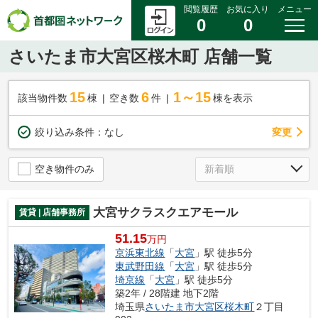
閲覧履歴
お気に入り
メニュー
0
0
さいたま市大宮区桜木町 店舗一覧
15
6
1～15
該当物件数
棟
空き数
件
棟を表示
変更
絞り込み条件：
なし
空き物件のみ
大宮サクラスクエアモール
賃貸 | 店舗事務所
51.15
万円
京浜東北線
「
大宮
」駅 徒歩5分
東武野田線
「
大宮
」駅 徒歩5分
埼京線
「
大宮
」駅 徒歩5分
築2年 / 28階建 地下2階
埼玉県
さいたま市大宮区
桜木町
２丁目