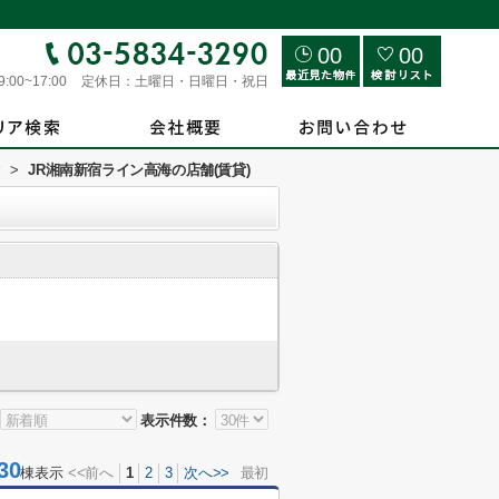
00
00
9:00~17:00
定休日：
土曜日・日曜日・祝日
す
>
JR湘南新宿ライン高海の店舗(賃貸)
表示件数：
30
棟表示
<<前へ
1
2
3
次へ>>
最初