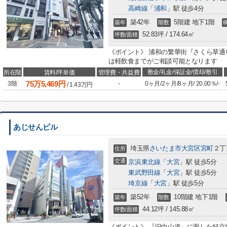
高崎線
「
浦和
」駅 徒歩4分
築42年
5階建 地下1階
築年
階数
52.83坪 / 174.64㎡
坪数/面積
《ポイント》 浦和の繁華街『さくら草通
は軽飲食までがご相談可能となります
敷金/礼金/保証金/償却/敷引
所在階
賃料/坪単価
管理費・共益費
75
万
5,469
円
3階
-
0ヶ月
/
2ヶ月
/
8ヶ月
/
20.00％
/
-
/
1.43
万円
あじせんビル
埼玉県
さいたま市大宮区
宮町
２丁
住所
交通
京浜東北線
「
大宮
」駅 徒歩5分
東武野田線
「
大宮
」駅 徒歩5分
埼京線
「
大宮
」駅 徒歩5分
築52年
10階建 地下1階
築年
階数
44.12坪 / 145.88㎡
坪数/面積
《ポイント》 『旧中山道』に面した好立