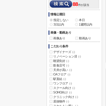
88
件が該当
情報公開日
指定しない
本日
3日以内
1週間以内
画像・動画あり
画像あり
動画あり
こだわり条件
デザイナーズ
(-)
リノベーション済
(-)
眺望良好
(-)
飲食店可
(-)
天井が高い
(-)
OAフロア
(-)
駅直結
(-)
ワンフロア
(-)
スクール向け
(-)
SOHO向け
(-)
クリニック向け
(-)
居抜物件
(-)
スケルトン渡し