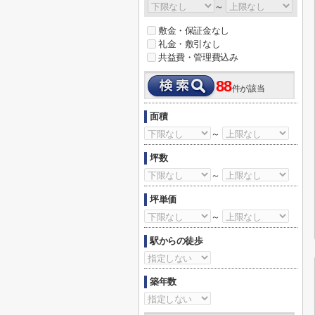
～
敷金・保証金なし
礼金・敷引なし
共益費・管理費込み
88
件が該当
面積
～
坪数
～
坪単価
～
駅からの徒歩
築年数