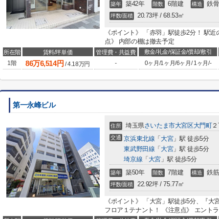
築42年
6階建
鉄骨
築年
階数
構造
20.73坪 / 68.53㎡
坪数/面積
《ポイント》 「赤羽」駅徒歩2分！ 駅近
点》 内部の棚は撤去予定
敷金/礼金/保証金/償却/敷引
所在階
賃料/坪単価
管理費・共益費
86
万
6,514
円
1階
-
0ヶ月
/
1ヶ月
/
6ヶ月
/
1ヶ月
/
-
/
4.18
万円
第一永峰ビル
埼玉県
さいたま市大宮区
大門町
２
住所
交通
京浜東北線
「
大宮
」駅 徒歩5分
東武野田線
「
大宮
」駅 徒歩5分
埼京線
「
大宮
」駅 徒歩5分
築50年
7階建
鉄筋
築年
階数
構造
22.92坪 / 75.77㎡
坪数/面積
《ポイント》 「大宮」駅徒歩5分、『大
フロア１テナント！ 《注意点》 エント