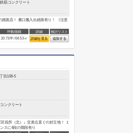
鉄筋コンクリート
の路面店！ 裏口搬入出経路有り！ 《注意
坪数/面積
詳細
検討リスト
20.73坪 / 68.53㎡
詳細を見る
追加する
丁目108-5
コンクリート
宮区役所（北）』交差点直ぐの好立地！ １
ランスに4段の階段有り