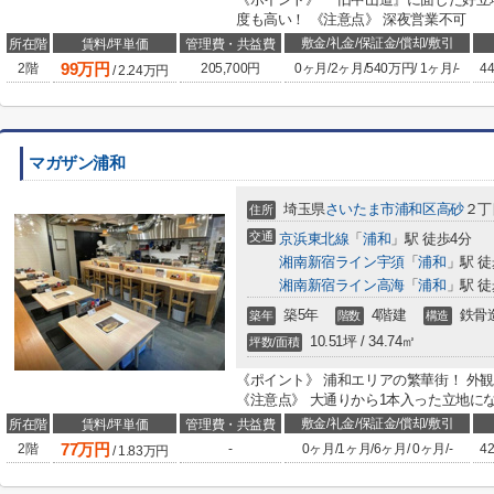
度も高い！ 《注意点》 深夜営業不可
敷金/礼金/保証金/償却/敷引
所在階
賃料/坪単価
管理費・共益費
99
万円
2階
205,700円
0ヶ月
/
2ヶ月
/
540万円
/
1ヶ月
/
-
44
/
2.24
万円
マガザン浦和
埼玉県
さいたま市浦和区
高砂
２丁目
住所
交通
京浜東北線
「
浦和
」駅 徒歩4分
湘南新宿ライン宇須
「
浦和
」駅 徒
湘南新宿ライン高海
「
浦和
」駅 徒
築5年
4階建
鉄骨
築年
階数
構造
10.51坪 / 34.74㎡
坪数/面積
《ポイント》 浦和エリアの繁華街！ 外
《注意点》 大通りから1本入った立地に
敷金/礼金/保証金/償却/敷引
所在階
賃料/坪単価
管理費・共益費
77
万円
2階
-
0ヶ月
/
1ヶ月
/
6ヶ月
/
0ヶ月
/
-
42
/
1.83
万円