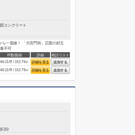
筋コンクリート
口から一直線！ 「大宮門街」正面の好立
飲食不可
坪数/面積
詳細
検討リスト
46.21坪 / 152.79㎡
詳細を見る
追加する
46.21坪 / 152.79㎡
詳細を見る
追加する
歩2分