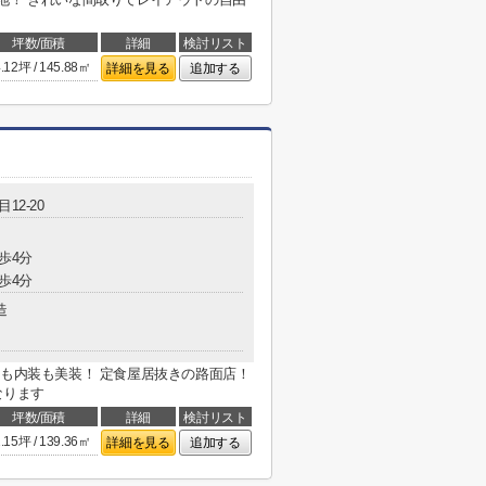
坪数/面積
詳細
検討リスト
.12坪 / 145.88㎡
詳細を見る
追加する
12-20
歩4分
歩4分
造
観も内装も美装！ 定食屋居抜きの路面店！
なります
坪数/面積
詳細
検討リスト
.15坪 / 139.36㎡
詳細を見る
追加する