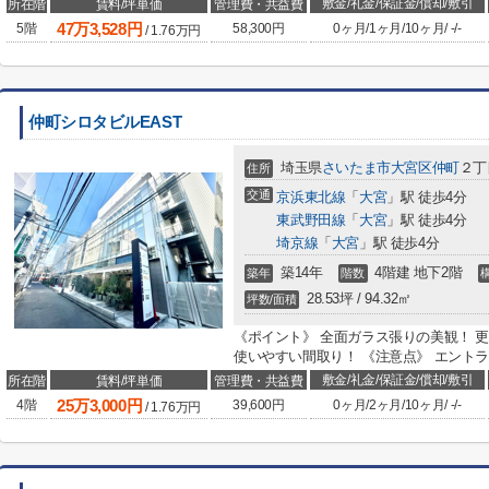
敷金/礼金/保証金/償却/敷引
所在階
賃料/坪単価
管理費・共益費
47
万
3,528
円
5階
58,300円
0ヶ月
/
1ヶ月
/
10ヶ月
/
-
/
-
/
1.76
万円
仲町シロタビルEAST
埼玉県
さいたま市大宮区
仲町
２丁
住所
交通
京浜東北線
「
大宮
」駅 徒歩4分
東武野田線
「
大宮
」駅 徒歩4分
埼京線
「
大宮
」駅 徒歩4分
築14年
4階建 地下2階
築年
階数
28.53坪 / 94.32㎡
坪数/面積
《ポイント》 全面ガラス張りの美観！ 
使いやすい間取り！ 《注意点》 エントラ
敷金/礼金/保証金/償却/敷引
所在階
賃料/坪単価
管理費・共益費
25
万
3,000
円
4階
39,600円
0ヶ月
/
2ヶ月
/
10ヶ月
/
-
/
-
/
1.76
万円