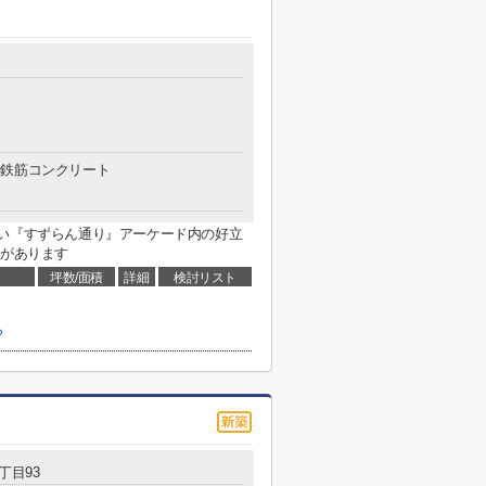
鉄筋コンクリート
ない『すずらん通り』アーケード内の好立
感があります
坪数/面積
詳細
検討リスト
ら
丁目93