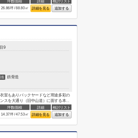
坪数/面積
詳細
検討リスト
26.86坪 / 88.80㎡
詳細を見る
追加する
目9
鉄骨造
構造
更衣室もありバックヤードなど用途多彩の
ンスを大通り（旧中山道）に面する本...
坪数/面積
詳細
検討リスト
14.37坪 / 47.53㎡
詳細を見る
追加する