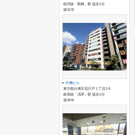
総武線「船橋」駅 徒歩1分
築31年
中傳ビル
東京都台東区花川戸１丁目2-6
銀座線「浅草」駅 徒歩1分
築36年