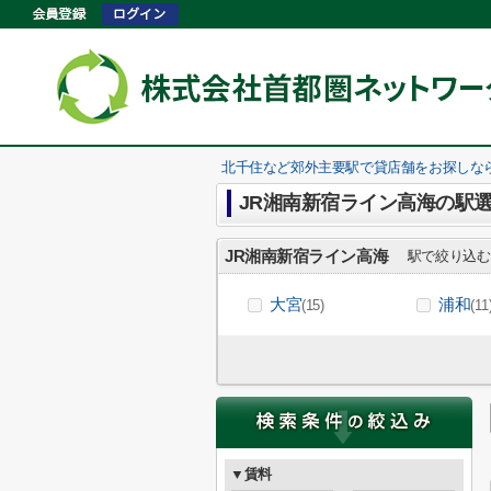
北千住など郊外主要駅で貸店舗をお探しな
JR湘南新宿ライン高海の駅
JR湘南新宿ライン高海
駅で絞り込む
大宮
浦和
(15)
(11
▼賃料