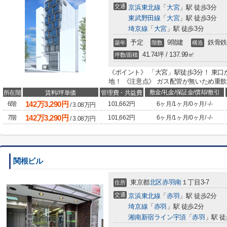
交通
京浜東北線
「
大宮
」駅 徒歩3分
東武野田線
「
大宮
」駅 徒歩3分
埼京線
「
大宮
」駅 徒歩3分
予定
9階建
鉄骨鉄
築年
階数
構造
41.74坪 / 137.99㎡
坪数/面積
《ポイント》 「大宮」駅徒歩3分！ 東
地！ 《注意点》 ガス配管が無いため重
敷金/礼金/保証金/償却/敷引
所在階
賃料/坪単価
管理費・共益費
142
万
3,290
円
6階
101,662円
6ヶ月
/
1ヶ月
/
0ヶ月
/
-
/
-
/
3.08
万円
142
万
3,290
円
7階
101,662円
6ヶ月
/
1ヶ月
/
0ヶ月
/
-
/
-
/
3.08
万円
関根ビル
東京都
北区
赤羽南
１丁目3-7
住所
交通
京浜東北線
「
赤羽
」駅 徒歩2分
埼京線
「
赤羽
」駅 徒歩2分
湘南新宿ライン宇須
「
赤羽
」駅 徒