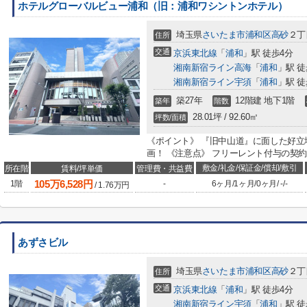
ホテルグローバルビュー浦和（旧：浦和ワシントンホテル）
埼玉県
さいたま市浦和区
高砂
２丁目
住所
交通
京浜東北線
「
浦和
」駅 徒歩4分
湘南新宿ライン高海
「
浦和
」駅 徒
湘南新宿ライン宇須
「
浦和
」駅 徒
築27年
12階建 地下1階
築年
階数
28.01坪 / 92.60㎡
坪数/面積
《ポイント》 『旧中山道』に面した好立
画！ 《注意点》 フリーレント付与の契約
敷金/礼金/保証金/償却/敷引
所在階
賃料/坪単価
管理費・共益費
105
万
6,528
円
1階
-
6ヶ月
/
1ヶ月
/
0ヶ月
/
-
/
-
/
1.76
万円
あずさビル
埼玉県
さいたま市浦和区
高砂
２丁目
住所
交通
京浜東北線
「
浦和
」駅 徒歩4分
湘南新宿ライン宇須
「
浦和
」駅 徒