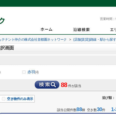
営業時間：
らテナント仲介の株式会社首都圏ネットワーク
>
(店舗(賃貸))路線・駅から探
選択画面
赤羽
)
(4)
88
件が該当
並び順：
空き物件のみ表示
88
30
1-
該当公開件数
棟 空き数
件