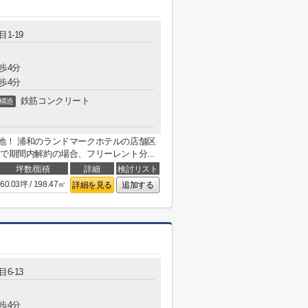
1-19
歩4分
歩4分
鉄筋コンクリート
構造
地！ 浦和のランドマークホテルの店舗区
で期間内解約の場合、フリーレント分...
坪数/面積
詳細
検討リスト
60.03坪 / 198.47㎡
詳細を見る
追加する
6-13
歩4分