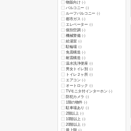
物販向け
(-)
バルコニー
(-)
ルーフバルコニー
(-)
都市ガス
(-)
エレベーター
(-)
個別空調
(-)
機械警備
(-)
給湯室
(-)
駐輪場
(-)
免震構造
(-)
耐震構造
(-)
温水洗浄便座
(-)
男女トイレ別
(-)
トイレ２ヶ所
(-)
エアコン
(-)
オートロック
(-)
TVモニタ付インターホン
(-)
防犯カメラ
(-)
1階の物件
(-)
駐車場あり
(-)
2階以上
(-)
10階以上
(-)
20階以上
(-)
最上階
(-)