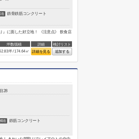
鉄骨鉄筋コンクリート
構造
り』に面した好立地！ 《注意点》 飲食店
坪数/面積
詳細
検討リスト
52.83坪 / 174.64㎡
詳細を見る
追加する
目28
鉄筋コンクリート
構造
地！ きれいな間取りでレイアウトの自由