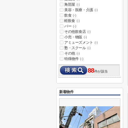
角部屋
(-)
美容・医療・介護
(-)
飲食
(-)
軽飲食
(-)
バー
(-)
その他飲食店
(-)
小売・物販
(-)
アミューズメント
(-)
塾・スクール
(-)
その他
(-)
特殊物件
(-)
88
件が該当
新着物件