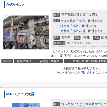
かのやビル
東京都
北区
赤羽
２丁目13-2
住所
交通
京浜東北線
「
赤羽
」駅 徒歩5分
埼京線
「
赤羽
」駅 徒歩5分
南北線
「
赤羽岩淵
」駅 徒歩7分
築43年
7階建
鉄骨
築年
階数
構造
30.76坪 / 101.70㎡
坪数/面積
《ポイント》 天候問わずに人通り絶え
地！ 《注意点》 エントランスはレトロ
敷金/礼金/保証金/償却/敷引
所在階
賃料/坪単価
管理費・共益費
現在空き情報がありません。
かのやビルへのお問い合わせはこち
MiRiスクエア大宮
埼玉県
さいたま市大宮区
大門町
２
住所