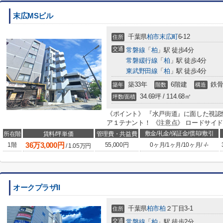
末広MSビル
千葉県
柏市
末広町
6-12
住所
交通
常磐線
「
柏
」駅 徒歩4分
常磐緩行線
「
柏
」駅 徒歩4分
東武野田線
「
柏
」駅 徒歩4分
築33年
6階建
鉄骨
築年
階数
構造
34.69坪 / 114.68㎡
坪数/面積
《ポイント》 『水戸街道』に面した視認
ア１テナント！ 《注意点》 ロードサイ
敷金/礼金/保証金/償却/敷引
所在階
賃料/坪単価
管理費・共益費
36
万
3,000
円
1階
55,000円
0ヶ月
/
1ヶ月
/
10ヶ月
/
-
/
-
/
1.05
万円
オークプラザII
千葉県
柏市
柏
２丁目3-1
住所
交通
常磐線
「
柏
」駅 徒歩2分