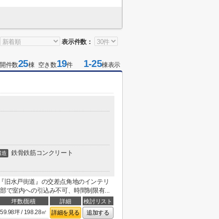
表示件数：
25
19
1-25
開件数
棟 空き数
件
棟表示
鉄骨鉄筋コンクリート
構造
と『旧水戸街道』の交差点角地のインテリ
部で室内への引込み不可、時間制限有...
坪数/面積
詳細
検討リスト
59.98坪 / 198.28㎡
詳細を見る
追加する