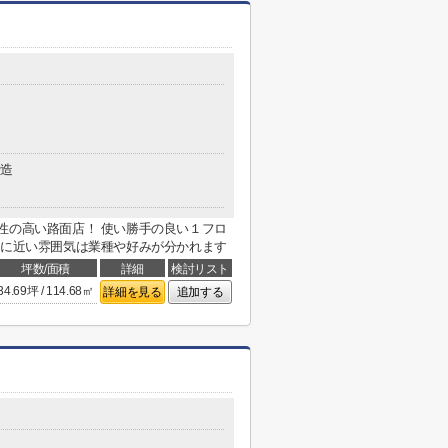
造
性の高い路面店！ 使い勝手の良い１フロ
ドに近い雰囲気は業種や好みが分かれます
坪数/面積
詳細
検討リスト
34.69坪 / 114.68㎡
詳細を見る
追加する