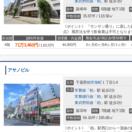
東武野田線
「
柏
」駅 徒歩3分
築46年
6階建 地下1階
築年
階数
35.87坪 / 118.58㎡
坪数/面積
《ポイント》 『サンサン通り』に面した
点》 風営法を伴う飲食業は不可となりま
敷金/礼金/保証金/償却/敷引
所在階
賃料/坪単価
管理費・共益費
71
万
3,460
円
4階
44,000円
0ヶ月
/
0ヶ月
/
6ヶ月
/
1ヶ月
/
-
/
1.65
万円
アサノビル
千葉県
柏市
旭町
１丁目1-4
住所
交通
常磐線
「
柏
」駅 徒歩2分
常磐緩行線
「
柏
」駅 徒歩2分
東武野田線
「
柏
」駅 徒歩2分
築33年
7階建 地下1階
築年
階数
56.16坪 / 185.68㎡
坪数/面積
《ポイント》 「柏」駅西口から一直線