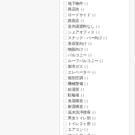
地下物件
(-)
商店街
(-)
ロードサイド
(-)
路面店
(-)
造作譲渡料なし
(-)
シェアオフィス
(-)
スナック・バー向け
(-)
美容室向け
(-)
物販向け
(-)
バルコニー
(-)
ルーフバルコニー
(-)
都市ガス
(-)
エレベーター
(-)
個別空調
(-)
機械警備
(-)
給湯室
(-)
駐輪場
(-)
免震構造
(-)
耐震構造
(-)
温水洗浄便座
(-)
男女トイレ別
(-)
トイレ２ヶ所
(-)
エアコン
(-)