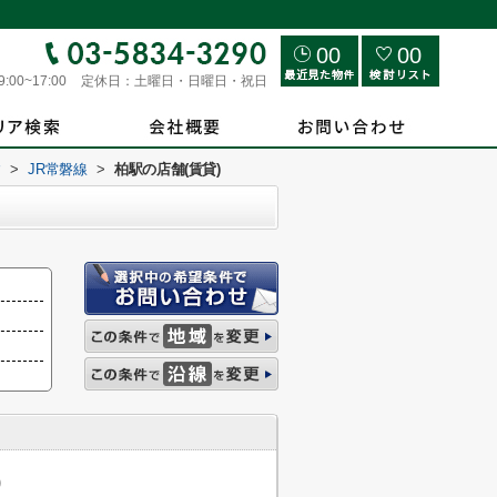
00
00
9:00~17:00
定休日：
土曜日・日曜日・祝日
す
>
JR常磐線
>
柏駅の店舗(賃貸)
)