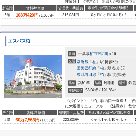
性良好！ 《注意点》 水回りが奥側に位置
敷金/礼金/保証金/償却/敷引
所在階
賃料/坪単価
管理費・共益費
108
万
420
円
5階
216,084円
0ヶ月
/
1ヶ月
/
10ヶ月
/
-
/
-
/
1.65
万円
エスパス柏
千葉県
柏市
末広町
5-16
住所
交通
常磐線
「
柏
」駅 徒歩3分
常磐緩行線
「
柏
」駅 徒歩3分
東武野田線
「
柏
」駅 徒歩3分
築51年
5階建
鉄筋
築年
階数
構造
58.04坪 / 191.88㎡
坪数/面積
《ポイント》 「柏」駅西口一直線！ 『西
に大規模リニューアル！ 《注意点》 飲
敷金/礼金/保証金/償却/敷引
所在階
賃料/坪単価
管理費・共益費
60
万
7,563
円
2階
223,839円
0ヶ月
/
1ヶ月
/
10ヶ月
/
-
/
-
/
1.05
万円