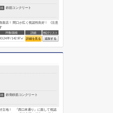
鉄筋コンクリート
構造
路面店！ 間口が広く視認性良好！ 《注意
す
坪数/面積
詳細
検討リスト
43.24坪 / 142.97㎡
詳細を見る
追加する
鉄骨鉄筋コンクリート
構造
の好立地！ 『西口本通り』に面して視認