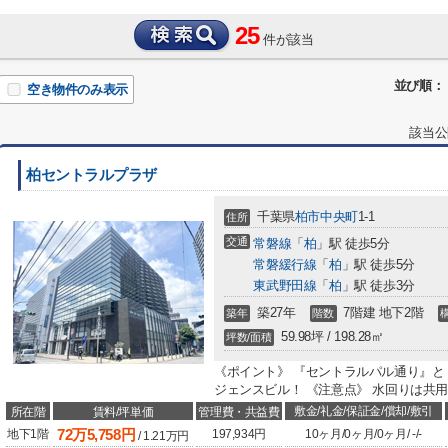
25
件が該当
並び順：
空き物件のみ表示
該当公
柏セントラルプラザ
千葉県
柏市
中央町
1-1
住所
交通
常磐線
「
柏
」駅 徒歩5分
常磐緩行線
「
柏
」駅 徒歩5分
東武野田線
「
柏
」駅 徒歩3分
築27年
7階建 地下2階
築年
階数
59.98坪 / 198.28㎡
坪数/面積
《ポイント》 『セントラルパル通り』
ジェンスビル！ 《注意点》 水回りは共用
敷金/礼金/保証金/償却/敷引
所在階
賃料/坪単価
管理費・共益費
72
万
5,758
円
地下1階
197,934円
10ヶ月
/
0ヶ月
/
0ヶ月
/
-
/
-
/
1.21
万円