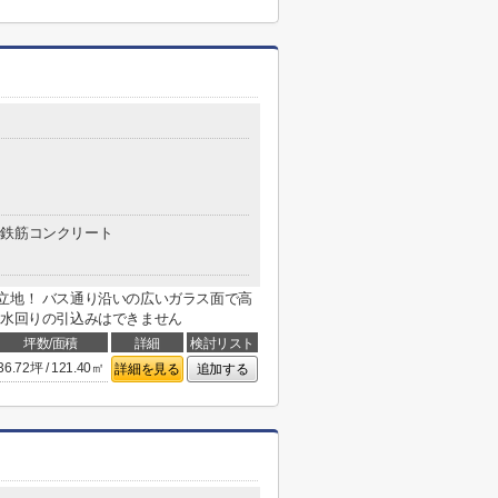
鉄筋コンクリート
立地！ バス通り沿いの広いガラス面で高
の水回りの引込みはできません
坪数/面積
詳細
検討リスト
36.72坪 / 121.40㎡
詳細を見る
追加する