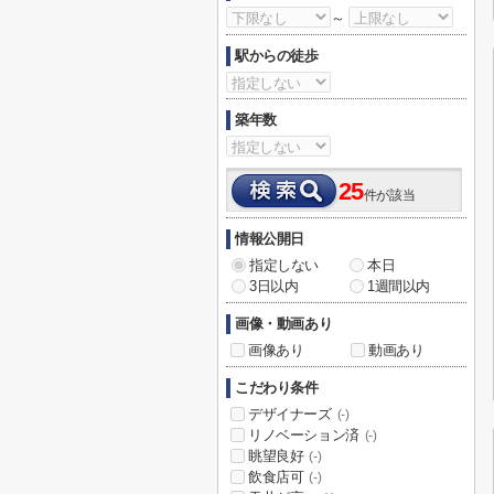
～
駅からの徒歩
築年数
25
件が該当
情報公開日
指定しない
本日
3日以内
1週間以内
画像・動画あり
画像あり
動画あり
こだわり条件
デザイナーズ
(-)
リノベーション済
(-)
眺望良好
(-)
飲食店可
(-)