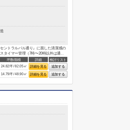
造
『セントラルパル通り』に面した清潔感の
タイマー管理（7時〜20時以外は通...
坪数/面積
詳細
検討リスト
24.82坪 / 82.05㎡
詳細を見る
追加する
14.79坪 / 48.90㎡
詳細を見る
追加する