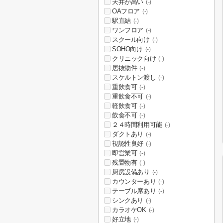
天井が高い
(-)
OAフロア
(-)
駅直結
(-)
ワンフロア
(-)
スクール向け
(-)
SOHO向け
(-)
クリニック向け
(-)
居抜物件
(-)
スケルトン渡し
(-)
重飲食可
(-)
重飲食不可
(-)
軽飲食可
(-)
飲食不可
(-)
２４時間利用可能
(-)
ダクトあり
(-)
視認性良好
(-)
即営業可
(-)
残置物有
(-)
厨房設備あり
(-)
カウンターあり
(-)
テーブル席あり
(-)
シンクあり
(-)
カラオケOK
(-)
好立地
(-)