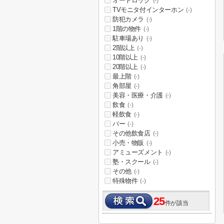
オートロック
(-)
TVモニタ付インターホン
(-)
防犯カメラ
(-)
1階の物件
(-)
駐車場あり
(-)
2階以上
(-)
10階以上
(-)
20階以上
(-)
最上階
(-)
角部屋
(-)
美容・医療・介護
(-)
飲食
(-)
軽飲食
(-)
バー
(-)
その他飲食店
(-)
小売・物販
(-)
アミューズメント
(-)
塾・スクール
(-)
その他
(-)
特殊物件
(-)
25
件が該当