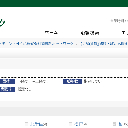
営業時間：
らテナント仲介の株式会社首都圏ネットワーク
>
(店舗(賃貸))路線・駅から探
面積
下限なし～上限なし
築年数
指定しない
間取り
指定なし
北千住
松戸
柏
(9)
(9)
(19