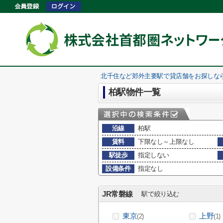
北千住など郊外主要駅で貸店舗をお探しな
柏駅物件一覧
沿線
柏駅
賃料
下限なし～上限なし
駅徒歩
指定しない
設備条件
指定なし
JR常磐線
駅で絞り込む
東京
上野
(2)
(1)