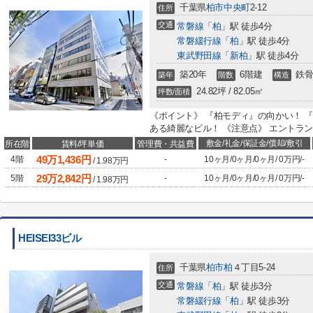
千葉県
柏市
中央町
2-12
住所
交通
常磐線
「
柏
」駅 徒歩4分
常磐緩行線
「
柏
」駅 徒歩4分
東武野田線
「
新柏
」駅 徒歩4分
築20年
6階建
鉄骨
築年
階数
構造
24.82坪 / 82.05㎡
坪数/面積
《ポイント》 『柏モディ』の向かい！ 
ある綺麗なビル！ 《注意点》 エントランス
敷金/礼金/保証金/償却/敷引
所在階
賃料/坪単価
管理費・共益費
49
万
1,436
円
4階
-
10ヶ月
/
0ヶ月
/
0ヶ月
/
0万円
/
-
/
1.98
万円
29
万
2,842
円
5階
-
10ヶ月
/
0ヶ月
/
0ヶ月
/
0万円
/
-
/
1.98
万円
HEISEI33ビル
千葉県
柏市
柏
４丁目5-24
住所
交通
常磐線
「
柏
」駅 徒歩3分
常磐緩行線
「
柏
」駅 徒歩3分