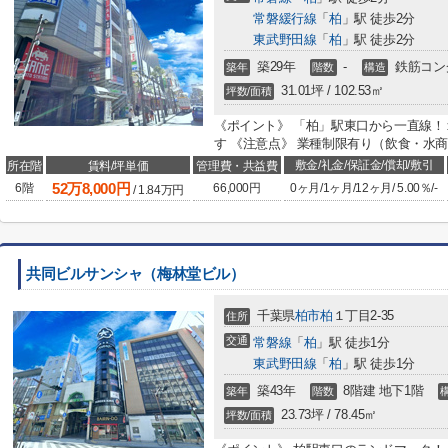
常磐緩行線
「
柏
」駅 徒歩2分
東武野田線
「
柏
」駅 徒歩2分
築29年
-
鉄筋コン
築年
階数
構造
31.01坪 / 102.53㎡
坪数/面積
《ポイント》 「柏」駅東口から一直線
す 《注意点》 業種制限有り（飲食・水
敷金/礼金/保証金/償却/敷引
所在階
賃料/坪単価
管理費・共益費
52
万
8,000
円
6階
66,000円
0ヶ月
/
1ヶ月
/
12ヶ月
/
5.00％
/
-
/
1.84
万円
共同ビルサンシャ（梅林堂ビル）
千葉県
柏市
柏
１丁目2-35
住所
交通
常磐線
「
柏
」駅 徒歩1分
東武野田線
「
柏
」駅 徒歩1分
築43年
8階建 地下1階
築年
階数
23.73坪 / 78.45㎡
坪数/面積