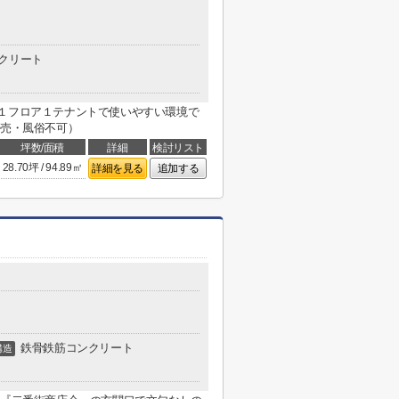
クリート
！１フロア１テナントで使いやすい環境で
商売・風俗不可）
坪数/面積
詳細
検討リスト
28.70坪 / 94.89㎡
詳細を見る
追加する
鉄骨鉄筋コンクリート
構造