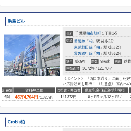
浜島ビル
千葉県
柏市
旭町
１丁目1-5
住所
交通
常磐線
「
柏
」駅 徒歩2分
東武野田線
「
柏
」駅 徒歩2分
常磐緩行線
「
柏
」駅 徒歩2分
築39年
9階建
鉄骨
築年
階数
構造
36.72坪 / 121.40㎡
坪数/面積
《ポイント》 『西口本通り』に面した好
い広告効果も期待！ 《注意点》 室内へ
敷金/礼金/保証金/償却/敷引
所在階
賃料/坪単価
管理費・共益費
48
万
4,704
円
6階
141,372円
0ヶ月
/
1ヶ月
/
12ヶ月
/
-
/
-
/
1.32
万円
Crobis柏