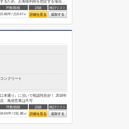
するため、お客様利用を想定する場合...
坪数/面積
詳細
検討リスト
65.48坪 / 216.47㎡
詳細を見る
追加する
コンクリート
口本通り』に沿いで視認性良好！ 2018年
食店、風俗営業は不可
坪数/面積
詳細
検討リスト
58.04坪 / 191.88㎡
詳細を見る
追加する