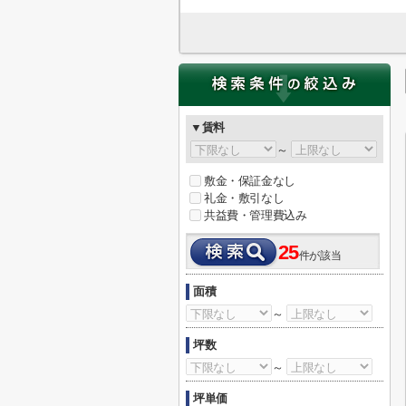
▼賃料
～
敷金・保証金なし
礼金・敷引なし
共益費・管理費込み
25
件が該当
面積
～
坪数
～
坪単価