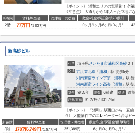
《ポイント》 浦和エリアの繁華街！ 外
《注意点》 大通りから1本入った立地に
敷金/礼金/保証金/償却/敷引
所在階
賃料/坪単価
管理費・共益費
77
万円
2階
-
0ヶ月
/
1ヶ月
/
6ヶ月
/
0ヶ月
/
-
42
/
1.83
万円
新高砂ビル
埼玉県
さいたま市浦和区
高砂
２丁目
住所
交通
京浜東北線
「
浦和
」駅 徒歩5分
湘南新宿ライン宇須
「
浦和
」駅 徒
湘南新宿ライン高海
「
浦和
」駅 徒
築35年
6階建
鉄筋
築年
階数
構造
91.27坪 / 301.74㎡
坪数/面積
《ポイント》 「浦和」駅西口から一直線
点》 大型物件でのエレベーター1台はピ
敷金/礼金/保証金/償却/敷引
所在階
賃料/坪単価
管理費・共益費
170
万
6,749
円
3階
351,389円
6ヶ月
/
0ヶ月
/
0ヶ月
/
-
/
-
/
1.87
万円