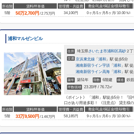
敷金/礼金/保証金/償却/敷引
所在階
賃料/坪単価
管理費・共益費
50
万
2,700
円
5階
34,100円
0ヶ月
/
1ヶ月
/
5ヶ月
/
10.00％
/
-
/
2.75
万円
浦和マルゼンビル
埼玉県
さいたま市浦和区
高砂
２丁目
住所
交通
京浜東北線
「
浦和
」駅 徒歩5分
湘南新宿ライン宇須
「
浦和
」駅 徒
湘南新宿ライン高海
「
浦和
」駅 徒
築51年
6階建
鉄筋
築年
階数
構造
23.20坪 / 76.72㎡
坪数/面積
《ポイント》 「浦和」駅徒歩5分！ 『
口があり用途多彩！ 《注意点》 貸主様の
敷金/礼金/保証金/償却/敷引
所在階
賃料/坪単価
管理費・共益費
33
万
9,500
円
5階
58,185円
9ヶ月
/
1ヶ月
/
0ヶ月
/
10.00％
/
-
/
1.46
万円