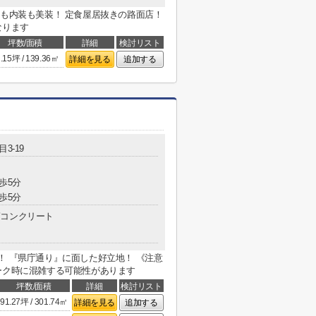
観も内装も美装！ 定食屋居抜きの路面店！
なります
坪数/面積
詳細
検討リスト
.15坪 / 139.36㎡
詳細を見る
追加する
3-19
歩5分
歩5分
コンクリート
！ 『県庁通り』に面した好立地！ 《注意
ーク時に混雑する可能性があります
坪数/面積
詳細
検討リスト
91.27坪 / 301.74㎡
詳細を見る
追加する