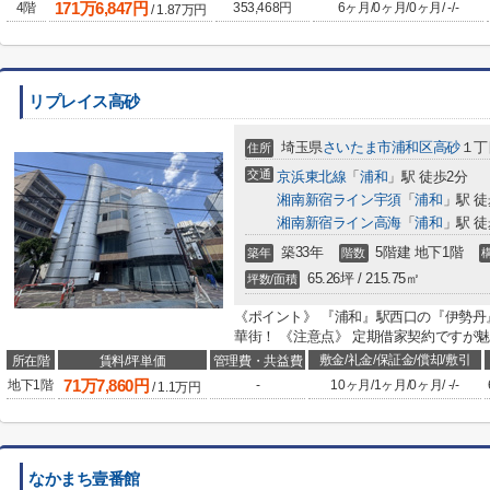
171
万
6,847
円
4階
353,468円
6ヶ月
/
0ヶ月
/
0ヶ月
/
-
/
-
/
1.87
万円
リプレイス高砂
埼玉県
さいたま市浦和区
高砂
１丁目
住所
交通
京浜東北線
「
浦和
」駅 徒歩2分
湘南新宿ライン宇須
「
浦和
」駅 徒
湘南新宿ライン高海
「
浦和
」駅 徒
築33年
5階建 地下1階
築年
階数
65.26坪 / 215.75㎡
坪数/面積
《ポイント》 『浦和』駅西口の『伊勢
華街！ 《注意点》 定期借家契約ですが
敷金/礼金/保証金/償却/敷引
所在階
賃料/坪単価
管理費・共益費
71
万
7,860
円
地下1階
-
10ヶ月
/
1ヶ月
/
0ヶ月
/
-
/
-
/
1.1
万円
なかまち壹番館