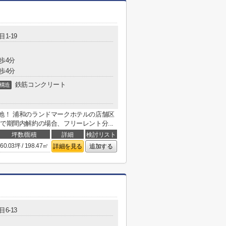
1-19
歩4分
歩4分
鉄筋コンクリート
構造
地！ 浦和のランドマークホテルの店舗区
で期間内解約の場合、フリーレント分...
坪数/面積
詳細
検討リスト
60.03坪 / 198.47㎡
詳細を見る
追加する
6-13