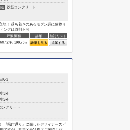
鉄筋コンクリート
構造
立地！ 落ち着きのあるモダン調に建物リ
ティングは原則不可
坪数/面積
詳細
検討リスト
60.42坪 / 199.76㎡
詳細を見る
追加する
目6-3
歩3分
歩3分
コンクリート
！ 『県庁通り』に面したデザイナーズビ
能ですが、募集区画は都度ご確認くだ...