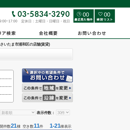
00
00
9:00~17:00
定休日：
土曜日・日曜日・祝日
さいたま市浦和区の店舗(賃貸)
表示件数：
21
11
1-21
開件数
棟 空き数
件
棟表示