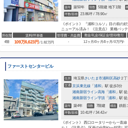
築50年
5階建 地下1階
築年
階数
23.86坪 / 78.90㎡
坪数/面積
《ポイント》 『浦和コルソ』目の前の好
ニューアル済み！ 《注意点》 業種バッ
敷金/礼金/保証金/償却/敷引
所在階
賃料/坪単価
管理費・共益費
109
万
6,623
円
4階
-
12ヶ月
/
0ヶ月
/
0ヶ月
/
0万円
/
-
/
1.82
万円
ファーストセンタービル
埼玉県
さいたま市浦和区
高砂
２丁
住所
交通
京浜東北線
「
浦和
」駅 徒歩3分
湘南新宿ライン高海
「
浦和
」駅 徒
湘南新宿ライン宇須
「
浦和
」駅 徒
築4年
7階建
鉄筋
築年
階数
構造
10.41坪 / 34.42㎡
坪数/面積
《ポイント》 西口ロータリーから一直線
ル！ 《注意点》 区画の分割や一括貸し可