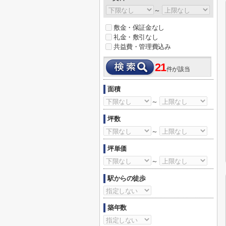
～
敷金・保証金なし
礼金・敷引なし
共益費・管理費込み
21
件が該当
面積
～
坪数
～
坪単価
～
駅からの徒歩
築年数