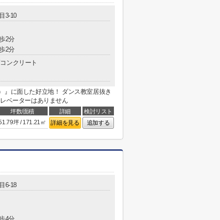
3-10
歩2分
歩2分
コンクリート
）』に面した好立地！ ダンス教室居抜き
エレベーターはありません
坪数/面積
詳細
検討リスト
51.79坪 / 171.21㎡
詳細を見る
追加する
6-18
歩4分