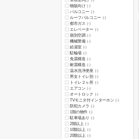
(-)
物販向け
(-)
バルコニー
(-)
ルーフバルコニー
(-)
都市ガス
(-)
エレベーター
(-)
個別空調
(-)
機械警備
(-)
給湯室
(-)
駐輪場
(-)
免震構造
(-)
耐震構造
(-)
温水洗浄便座
(-)
男女トイレ別
(-)
トイレ２ヶ所
(-)
エアコン
(-)
オートロック
(-)
TVモニタ付インターホン
(-)
防犯カメラ
(-)
1階の物件
(-)
駐車場あり
(-)
2階以上
(-)
10階以上
(-)
20階以上
(-)