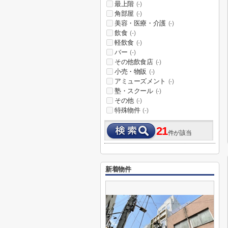
最上階
(-)
角部屋
(-)
美容・医療・介護
(-)
飲食
(-)
軽飲食
(-)
バー
(-)
その他飲食店
(-)
小売・物販
(-)
アミューズメント
(-)
塾・スクール
(-)
その他
(-)
特殊物件
(-)
21
件が該当
新着物件