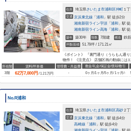
埼玉県
さいたま市浦和区
仲町
１丁目
住所
交通
京浜東北線
「
浦和
」駅 徒歩2分
湘南新宿ライン宇須
「
浦和
」駅 徒
湘南新宿ライン高海
「
浦和
」駅 徒
築30年
7階建
鉄筋
築年
階数
構造
51.79坪 / 171.21㎡
坪数/面積
《ポイント》 『裏門通り（うらもん通り
物件！ 《注意点》 店舗区画の動線には
敷金/礼金/保証金/償却/敷引
所在階
賃料/坪単価
管理費・共益費
62
万
7,000
円
3階
-
0ヶ月
/
1ヶ月
/
5ヶ月
/
1ヶ月
/
-
/
1.21
万円
No.R浦和
埼玉県
さいたま市浦和区
高砂
２丁目
住所
交通
京浜東北線
「
浦和
」駅 徒歩4分
高崎線
「
浦和
」駅 徒歩4分
湘南新宿ライン宇須
「
浦和
」駅 徒