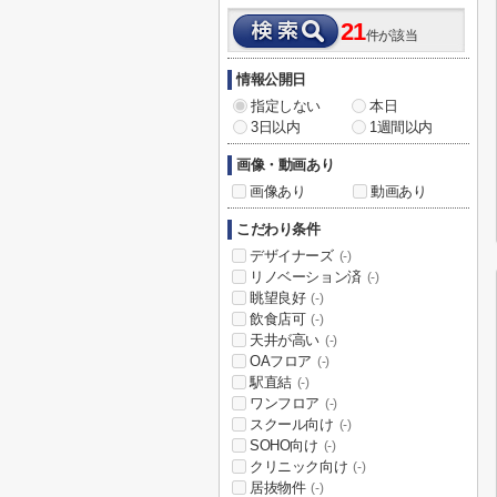
21
件が該当
情報公開日
指定しない
本日
3日以内
1週間以内
画像・動画あり
画像あり
動画あり
こだわり条件
デザイナーズ
(-)
リノベーション済
(-)
眺望良好
(-)
飲食店可
(-)
天井が高い
(-)
OAフロア
(-)
駅直結
(-)
ワンフロア
(-)
スクール向け
(-)
SOHO向け
(-)
クリニック向け
(-)
居抜物件
(-)