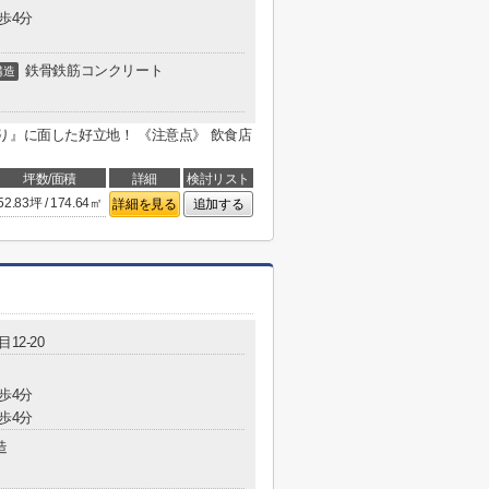
歩4分
鉄骨鉄筋コンクリート
構造
り』に面した好立地！ 《注意点》 飲食店
坪数/面積
詳細
検討リスト
52.83坪 / 174.64㎡
詳細を見る
追加する
12-20
歩4分
歩4分
造