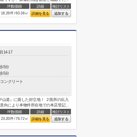
坪数/面積
詳細
検討リスト
18.26坪 / 60.38㎡
詳細を見る
追加する
14-17
歩5分
歩5分
コンクリート
旧中山道』に面した好立地！ ２箇所の出入
意向により本物件所在地での本店登記...
坪数/面積
詳細
検討リスト
23.20坪 / 76.72㎡
詳細を見る
追加する