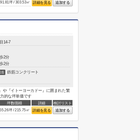
91.81坪 / 303.53㎡
詳細を見る
追加する
14-7
歩2分
歩2分
鉄筋コンクリート
構造
丹』や『イトーヨーカドー』に囲まれた繁
魅力的な坪単価です
坪数/面積
詳細
検討リスト
65.26坪 / 215.75㎡
詳細を見る
追加する