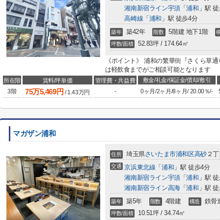
湘南新宿ライン宇須
「
浦和
」駅 徒
高崎線
「
浦和
」駅 徒歩4分
築42年
5階建 地下1階
築年
階数
52.83坪 / 174.64㎡
坪数/面積
《ポイント》 浦和の繁華街『さくら草通
は軽飲食までがご相談可能となります
敷金/礼金/保証金/償却/敷引
所在階
賃料/坪単価
管理費・共益費
75
万
5,469
円
3階
-
0ヶ月
/
2ヶ月
/
8ヶ月
/
20.00％
/
-
/
1.43
万円
マガザン浦和
埼玉県
さいたま市浦和区
高砂
２丁目
住所
交通
京浜東北線
「
浦和
」駅 徒歩4分
湘南新宿ライン宇須
「
浦和
」駅 徒
湘南新宿ライン高海
「
浦和
」駅 徒
築5年
4階建
鉄骨
築年
階数
構造
10.51坪 / 34.74㎡
坪数/面積