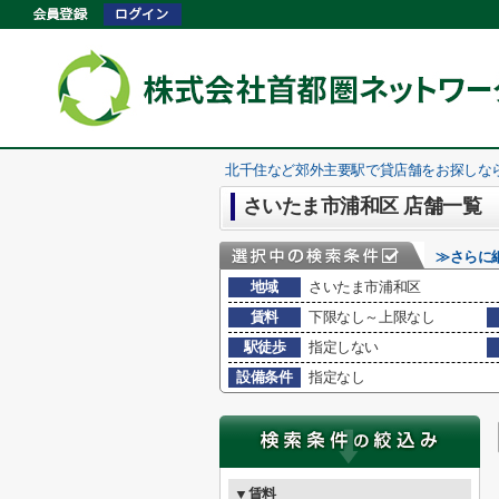
北千住など郊外主要駅で貸店舗をお探しな
さいたま市浦和区 店舗一覧
≫さらに
地域
さいたま市浦和区
賃料
下限なし～上限なし
駅徒歩
指定しない
設備条件
指定なし
▼賃料