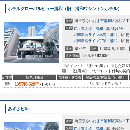
ホテルグローバルビュー浦和（旧：浦和ワシントンホテル）
埼玉県
さいたま市浦和区
高砂
２丁目
住所
交通
京浜東北線
「
浦和
」駅 徒歩4分
湘南新宿ライン高海
「
浦和
」駅 徒
湘南新宿ライン宇須
「
浦和
」駅 徒
築27年
12階建 地下1階
築年
階数
28.01坪 / 92.60㎡
坪数/面積
《ポイント》 『旧中山道』に面した好立
画！ 《注意点》 フリーレント付与の契約
敷金/礼金/保証金/償却/敷引
所在階
賃料/坪単価
管理費・共益費
105
万
6,528
円
1階
-
6ヶ月
/
1ヶ月
/
0ヶ月
/
-
/
-
/
1.76
万円
あずさビル
埼玉県
さいたま市浦和区
高砂
２丁目
住所
交通
京浜東北線
「
浦和
」駅 徒歩4分