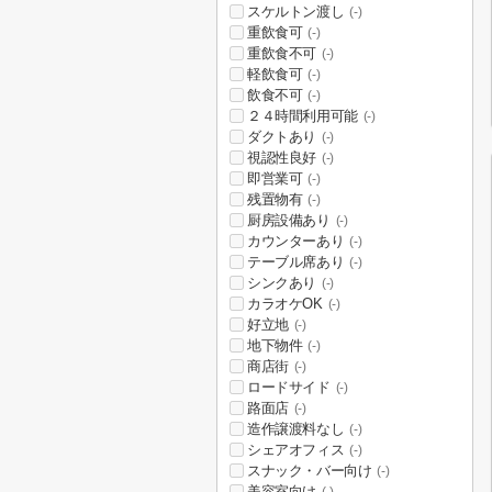
スケルトン渡し
(-)
重飲食可
(-)
重飲食不可
(-)
軽飲食可
(-)
飲食不可
(-)
２４時間利用可能
(-)
ダクトあり
(-)
視認性良好
(-)
即営業可
(-)
残置物有
(-)
厨房設備あり
(-)
カウンターあり
(-)
テーブル席あり
(-)
シンクあり
(-)
カラオケOK
(-)
好立地
(-)
地下物件
(-)
商店街
(-)
ロードサイド
(-)
路面店
(-)
造作譲渡料なし
(-)
シェアオフィス
(-)
スナック・バー向け
(-)
美容室向け