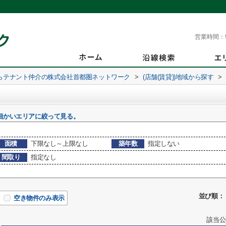
営業時間：
らテナント仲介の株式会社首都圏ネットワーク
>
(店舗(賃貸))地域から探す
>
細かいエリアに絞って見る。
面積
下限なし～上限なし
築年数
指定しない
間取り
指定なし
並び順：
空き物件のみ表示
該当公