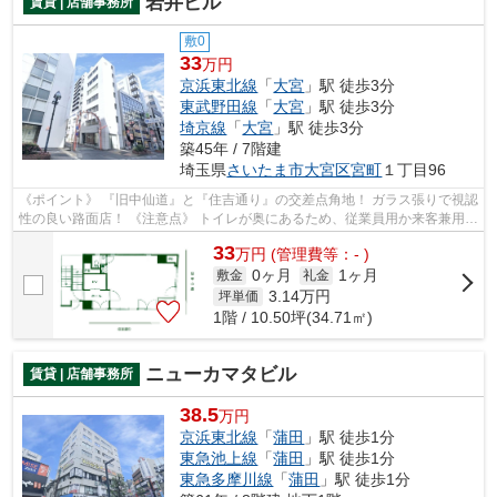
岩井ビル
賃貸 | 店舗事務所
敷0
33
万円
京浜東北線
「
大宮
」駅 徒歩3分
東武野田線
「
大宮
」駅 徒歩3分
埼京線
「
大宮
」駅 徒歩3分
築45年 / 7階建
埼玉県
さいたま市大宮区
宮町
１丁目96
《ポイント》 『旧中仙道』と『住吉通り』の交差点角地！ ガラス張りで視認
性の良い路面店！ 《注意点》 トイレが奥にあるため、従業員用か来客兼用で
動線の工夫が必要
33
万
円
(管理費等：- )
0ヶ月
1ヶ月
敷金
礼金
3.14
万円
坪単価
1階 / 10.50坪(34.71㎡)
ニューカマタビル
賃貸 | 店舗事務所
38.5
万円
京浜東北線
「
蒲田
」駅 徒歩1分
東急池上線
「
蒲田
」駅 徒歩1分
東急多摩川線
「
蒲田
」駅 徒歩1分