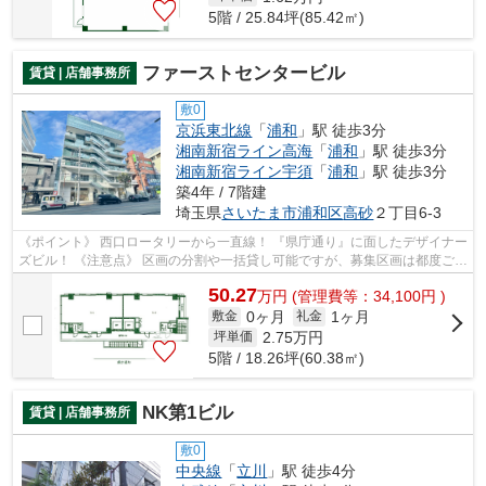
5階 / 25.84坪(85.42㎡)
ファーストセンタービル
賃貸 | 店舗事務所
敷0
京浜東北線
「
浦和
」駅 徒歩3分
湘南新宿ライン高海
「
浦和
」駅 徒歩3分
湘南新宿ライン宇須
「
浦和
」駅 徒歩3分
築4年 / 7階建
埼玉県
さいたま市浦和区
高砂
２丁目6-3
《ポイント》 西口ロータリーから一直線！ 『県庁通り』に面したデザイナー
ズビル！ 《注意点》 区画の分割や一括貸し可能ですが、募集区画は都度ご確
認ください
50.27
万
円
(管理費等：34,100円 )
0ヶ月
1ヶ月
敷金
礼金
2.75
万円
坪単価
5階 / 18.26坪(60.38㎡)
NK第1ビル
賃貸 | 店舗事務所
敷0
中央線
「
立川
」駅 徒歩4分