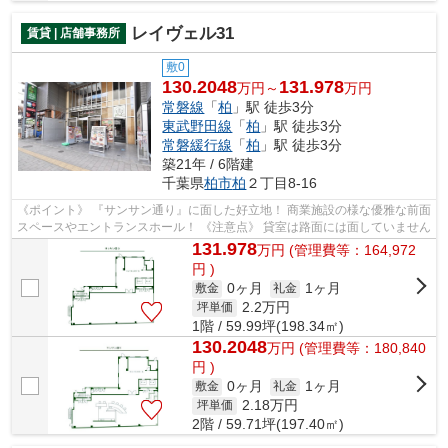
レイヴェル31
賃貸 | 店舗事務所
敷0
130.2048
131.978
万円～
万円
常磐線
「
柏
」駅 徒歩3分
東武野田線
「
柏
」駅 徒歩3分
常磐緩行線
「
柏
」駅 徒歩3分
築21年 / 6階建
千葉県
柏市
柏
２丁目8-16
《ポイント》 『サンサン通り』に面した好立地！ 商業施設の様な優雅な前面
スペースやエントランスホール！ 《注意点》 貸室は路面には面していません
131.978
万
円
(管理費等：164,972
円 )
0ヶ月
1ヶ月
敷金
礼金
2.2
万円
坪単価
1階 / 59.99坪(198.34㎡)
130.2048
万
円
(管理費等：180,840
円 )
0ヶ月
1ヶ月
敷金
礼金
2.18
万円
坪単価
2階 / 59.71坪(197.40㎡)