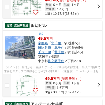
44.748
万
円
(管理費等：- )
0ヶ月
1ヶ月
敷金
礼金
4.4
万円
坪単価
1階 / 10.17坪(33.62㎡)
田辺ビル
賃貸 | 店舗事務所
敷0
49.5
万円
常磐線
「
北千住
」駅 徒歩5分
日比谷線
「
北千住
」駅 徒歩5分
千代田線
「
北千住
」駅 徒歩5分
築36年 / 4階建
東京都
足立区
千住
２丁目2-18
《ポイント》 西口から一直線！ アーケード商店街の好立地！ 出入口2箇所で
来客とスタッフの動線を分けやすい間取り！ 《注意点》 エレベーターはあり
ません
49.5
万
円
(管理費等：- )
0ヶ月
1ヶ月
敷金
礼金
1.6
万円
坪単価
3階 / 30.99坪(102.47㎡)
アルテール大井町
賃貸 | 店舗事務所