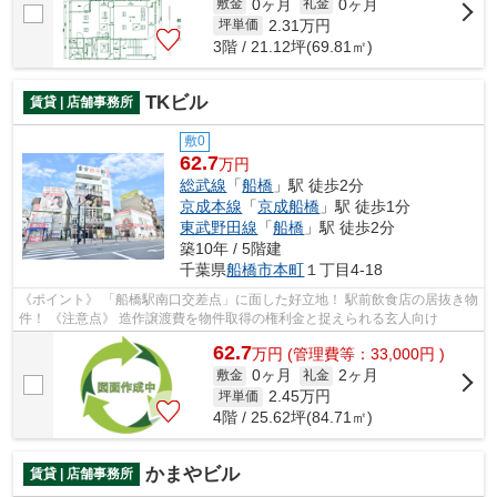
0ヶ月
0ヶ月
敷金
礼金
2.31
万円
坪単価
3階 / 21.12坪(69.81㎡)
TKビル
賃貸 | 店舗事務所
敷0
62.7
万円
総武線
「
船橋
」駅 徒歩2分
京成本線
「
京成船橋
」駅 徒歩1分
東武野田線
「
船橋
」駅 徒歩2分
築10年 / 5階建
千葉県
船橋市
本町
１丁目4-18
《ポイント》 「船橋駅南口交差点」に面した好立地！ 駅前飲食店の居抜き物
件！ 《注意点》 造作譲渡費を物件取得の権利金と捉えられる玄人向け
62.7
万
円
(管理費等：33,000円 )
0ヶ月
2ヶ月
敷金
礼金
2.45
万円
坪単価
4階 / 25.62坪(84.71㎡)
かまやビル
賃貸 | 店舗事務所