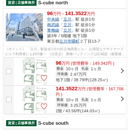
S-cube north
賃貸 | 店舗事務所
96
141.3522
万円～
万円
中央線
「
立川
」駅 徒歩1分
南武線
「
立川
」駅 徒歩1分
青梅線
「
立川
」駅 徒歩1分
築3年 / 6階建 地下1階
東京都
立川市
曙町
２丁目13-7
《ポイント》 「立川」駅徒歩1分の好立地商業ビル！ お洒落なデザイナーズ
ビルで利用者にも好印象！ 《注意点》 業種バッティングは応相談（都度確
認）
96
万
円
(管理費等：149,342円 )
10ヶ月
1ヶ月
敷金
礼金
2.47
万円
坪単価
地下1階 / 38.79坪(128.25㎡)
141.3522
万
円
(管理費等：167,706
円 )
10ヶ月
1ヶ月
敷金
礼金
3.25
万円
坪単価
2階 / 43.56坪(144.03㎡)
S-cube south
賃貸 | 店舗事務所