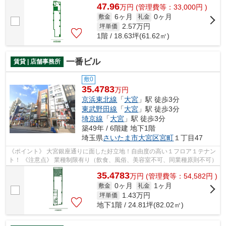
47.96
万
円
(管理費等：33,000円 )
6ヶ月
0ヶ月
敷金
礼金
2.57
万円
坪単価
1階 / 18.63坪(61.62㎡)
一番ビル
賃貸 | 店舗事務所
敷0
35.4783
万円
京浜東北線
「
大宮
」駅 徒歩3分
東武野田線
「
大宮
」駅 徒歩3分
埼京線
「
大宮
」駅 徒歩3分
築49年 / 6階建 地下1階
埼玉県
さいたま市大宮区
宮町
１丁目47
《ポイント》 大宮銀座通りに面した好立地！自由度の高い１フロア１テナン
ト！ 《注意点》 業種制限有り（飲食、風俗、美容室不可、同業種原則不可）
35.4783
万
円
(管理費等：54,582円 )
0ヶ月
1ヶ月
敷金
礼金
1.43
万円
坪単価
地下1階 / 24.81坪(82.02㎡)