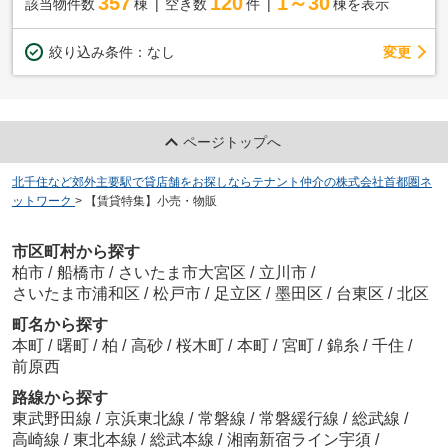
357
120
1～30
該当物件数
棟
空き数
件
棟を表示
変更
絞り込み条件：
なし
ページトップへ
北千住など郊外主要駅で貸店舗をお探しならテナント仲介の株式会社首都圏ネ
ットワーク
>
【賃貸特集】小売・物販
市区町村から探す
柏市
/
船橋市
/
さいたま市大宮区
/
立川市
/
さいたま市浦和区
/
松戸市
/
足立区
/
墨田区
/
台東区
/
北区
町名から探す
本町
/
曙町
/
柏
/
高砂
/
桜木町
/
本町
/
宮町
/
錦糸
/
千住
/
前原西
路線から探す
東武野田線
/
京浜東北線
/
常磐線
/
常磐緩行線
/
総武線
/
高崎線
/
東北本線
/
総武本線
/
湘南新宿ライン宇須
/