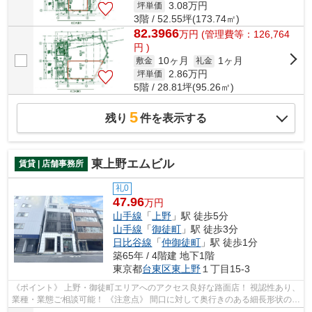
3.08
万円
坪単価
3階 / 52.55坪(173.74㎡)
82.3966
万
円
(管理費等：126,764
円 )
10ヶ月
1ヶ月
敷金
礼金
2.86
万円
坪単価
5階 / 28.81坪(95.26㎡)
5
残り
件を表示する
東上野エムビル
賃貸 | 店舗事務所
礼0
47.96
万円
山手線
「
上野
」駅 徒歩5分
山手線
「
御徒町
」駅 徒歩3分
日比谷線
「
仲御徒町
」駅 徒歩1分
築65年 / 4階建 地下1階
東京都
台東区
東上野
１丁目15-3
《ポイント》 上野・御徒町エリアへのアクセス良好な路面店！ 視認性あり、
業種・業態ご相談可能！ 《注意点》 間口に対して奥行きのある細長形状のた
め、レイアウトには工夫が必要