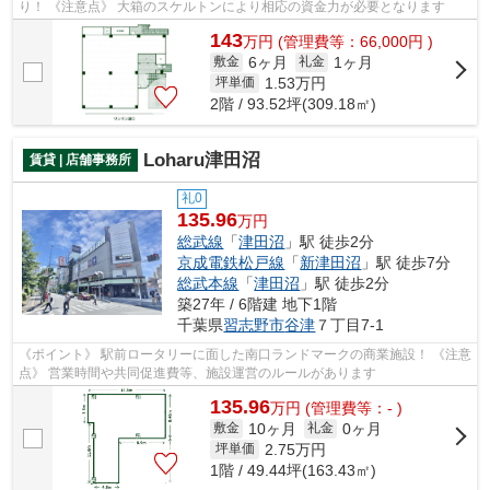
り！ 《注意点》 大箱のスケルトンにより相応の資金力が必要となります
143
万
円
(管理費等：66,000円 )
6ヶ月
1ヶ月
敷金
礼金
1.53
万円
坪単価
2階 / 93.52坪(309.18㎡)
Loharu津田沼
賃貸 | 店舗事務所
礼0
135.96
万円
総武線
「
津田沼
」駅 徒歩2分
京成電鉄松戸線
「
新津田沼
」駅 徒歩7分
総武本線
「
津田沼
」駅 徒歩2分
築27年 / 6階建 地下1階
千葉県
習志野市
谷津
７丁目7-1
《ポイント》 駅前ロータリーに面した南口ランドマークの商業施設！ 《注意
点》 営業時間や共同促進費等、施設運営のルールがあります
135.96
万
円
(管理費等：- )
10ヶ月
0ヶ月
敷金
礼金
2.75
万円
坪単価
1階 / 49.44坪(163.43㎡)