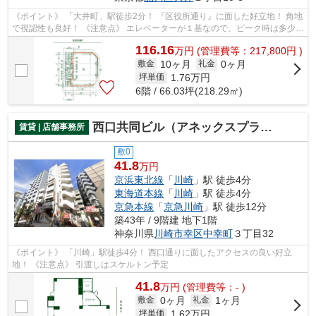
《ポイント》 「大井町」駅徒歩2分！ 『区役所通り』に面した好立地！ 角地
で視認性も良好！ 《注意点》 エレベーターが１基なので、ピーク時は多少混
雑する可能性有り
116.16
万
円
(管理費等：217,800円 )
10ヶ月
0ヶ月
敷金
礼金
1.76
万円
坪単価
6階 / 66.03坪(218.29㎡)
西口共同ビル（アネックスプラザ川崎）
賃貸 | 店舗事務所
敷0
41.8
万円
京浜東北線
「
川崎
」駅 徒歩4分
東海道本線
「
川崎
」駅 徒歩4分
京急本線
「
京急川崎
」駅 徒歩12分
築43年 / 9階建 地下1階
神奈川県
川崎市幸区
中幸町
３丁目32
《ポイント》 「川崎」駅徒歩4分！ 西口通りに面したアクセスの良い好立
地！ 《注意点》 引渡しはスケルトン予定
41.8
万
円
(管理費等：- )
0ヶ月
1ヶ月
敷金
礼金
1.62
万円
坪単価