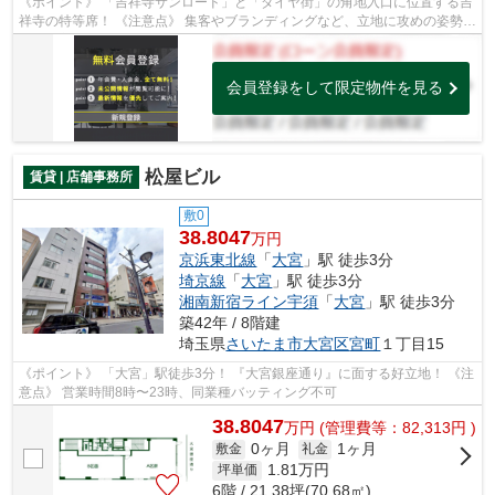
《ポイント》 「吉祥寺サンロード」と「ダイヤ街」の角地入口に位置する吉
祥寺の特等席！ 《注意点》 集客やブランディングなど、立地に攻めの姿勢を
取れる方向き
会員登録をして限定物件を見る
松屋ビル
賃貸 | 店舗事務所
敷0
38.8047
万円
京浜東北線
「
大宮
」駅 徒歩3分
埼京線
「
大宮
」駅 徒歩3分
湘南新宿ライン宇須
「
大宮
」駅 徒歩3分
築42年 / 8階建
埼玉県
さいたま市大宮区
宮町
１丁目15
《ポイント》 「大宮」駅徒歩3分！ 『大宮銀座通り』に面する好立地！ 《注
意点》 営業時間8時〜23時、同業種バッティング不可
38.8047
万
円
(管理費等：82,313円 )
0ヶ月
1ヶ月
敷金
礼金
1.81
万円
坪単価
6階 / 21.38坪(70.68㎡)