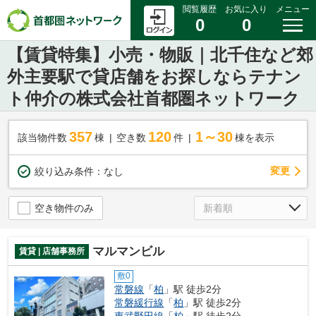
閲覧履歴
お気に入り
メニュー
0
0
【賃貸特集】小売・物販｜北千住など郊
外主要駅で貸店舗をお探しならテナン
ト仲介の株式会社首都圏ネットワーク
357
120
1～30
該当物件数
棟
空き数
件
棟を表示
変更
絞り込み条件：
なし
空き物件のみ
マルマンビル
賃貸 | 店舗事務所
敷0
常磐線
「
柏
」駅 徒歩2分
常磐緩行線
「
柏
」駅 徒歩2分