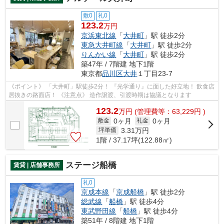
敷0
礼0
123.2
万円
京浜東北線
「
大井町
」駅 徒歩2分
東急大井町線
「
大井町
」駅 徒歩2分
りんかい線
「
大井町
」駅 徒歩2分
築47年 / 7階建 地下1階
東京都
品川区
大井
１丁目23-7
《ポイント》 「大井町」駅徒歩2分！ 『光学通り』に面した好立地！ 飲食店
居抜きの路面店！ 《注意点》 造作譲渡、引渡時期は協議となります
123.2
万
円
(管理費等：63,229円 )
0ヶ月
0ヶ月
敷金
礼金
3.31
万円
坪単価
1階 / 37.17坪(122.88㎡)
ステージ船橋
賃貸 | 店舗事務所
礼0
京成本線
「
京成船橋
」駅 徒歩2分
総武線
「
船橋
」駅 徒歩4分
東武野田線
「
船橋
」駅 徒歩4分
築51年 / 8階建 地下1階