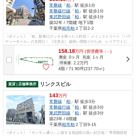
常磐線
「
柏
」駅 徒歩1分
常磐緩行線
「
柏
」駅 徒歩1分
東武野田線
「
柏
」駅 徒歩1分
築32年 / 7階建 地下1階
千葉県
柏市
柏
２丁目2-2
《ポイント》 「柏」駅東口デッキを降りた１軒目！ メインストリート『ハウ
ディーモール』の玄関口！ 《注意点》 細長い間取りのため、レイアウトには
工夫が必要
158.18
万
円
(管理費等：- )
0ヶ月
1ヶ月
敷金
礼金
2.2
万円
坪単価
4階 / 71.90坪(237.70㎡)
リンクスビル
賃貸 | 店舗事務所
143
万円
常磐線
「
柏
」駅 徒歩3分
常磐緩行線
「
柏
」駅 徒歩3分
東武野田線
「
柏
」駅 徒歩3分
築23年 / 6階建
千葉県
柏市
柏
２丁目9-15
《ポイント》 『サンサン通り』に面する視認性の高い好立地！ 専用階段有