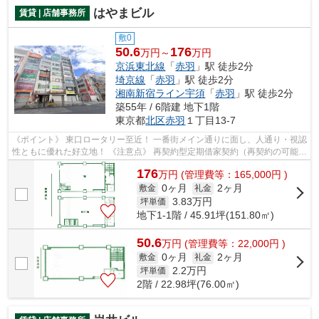
はやまビル
賃貸 | 店舗事務所
敷0
50.6
176
万円～
万円
京浜東北線
「
赤羽
」駅 徒歩2分
埼京線
「
赤羽
」駅 徒歩2分
湘南新宿ライン宇須
「
赤羽
」駅 徒歩2分
築55年 / 6階建 地下1階
東京都
北区
赤羽
１丁目13-7
《ポイント》 東口ロータリー至近！ 一番街メイン通りに面し、人通り・視認
性ともに優れた好立地！ 《注意点》 再契約型定期借家契約（再契約の可能性
あり）ですが、再開発エリアのた...
176
万
円
(管理費等：165,000円 )
0ヶ月
2ヶ月
敷金
礼金
3.83
万円
坪単価
地下1-1階 / 45.91坪(151.80㎡)
50.6
万
円
(管理費等：22,000円 )
0ヶ月
2ヶ月
敷金
礼金
2.2
万円
坪単価
2階 / 22.98坪(76.00㎡)