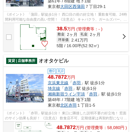
築61年 / 8階建 地下1階
東京都
大田区
西蒲田
７丁目29-1
《ポイント》 「蒲田」駅徒歩1分！ 西口目の前の好立地！ 重飲食可能、24時
間利用可能な自由度の高い空間！ 《注意点》 キャバクラ、ガールズバー、性
風俗関連の業種は不可
38.5
万
円
(管理費等：- )
2ヶ月
2ヶ月
敷金
礼金
2.41
万円
坪単価
5階 / 16.00坪(52.92㎡)
オオタケビル
賃貸 | 店舗事務所
敷0
礼0
48.7872
万円
京浜東北線
「
赤羽
」駅 徒歩1分
埼京線
「
赤羽
」駅 徒歩1分
湘南新宿ライン宇須
「
赤羽
」駅 徒歩1分
築48年 / 7階建 地下1階
東京都
北区
赤羽
１丁目1-5
《ポイント》 「赤羽」駅徒歩1分！ 東口に隣接した説明不要の好立地！ 窓面
のサイン効果も良好！ 《注意点》 飲食店不可、定期借家は再契約型になりま
す
48.7872
万
円
(管理費等：58,080円 )