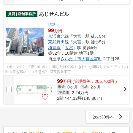
あじせんビル
賃貸 | 店舗事務所
敷0
99
万円
京浜東北線
「
大宮
」駅 徒歩5分
東武野田線
「
大宮
」駅 徒歩5分
埼京線
「
大宮
」駅 徒歩5分
築52年 / 10階建 地下1階
埼玉県
さいたま市大宮区
宮町
２丁目28
《ポイント》 『旧中山道』に面した好立地！ きれいな間取りでレイアウトの
自由度も高い！ 《注意点》 深夜営業不可
99
万
円
(管理費等：205,700円 )
0ヶ月
2ヶ月
敷金
礼金
2.24
万円
坪単価
2階 / 44.12坪(145.88㎡)
次の30件へ