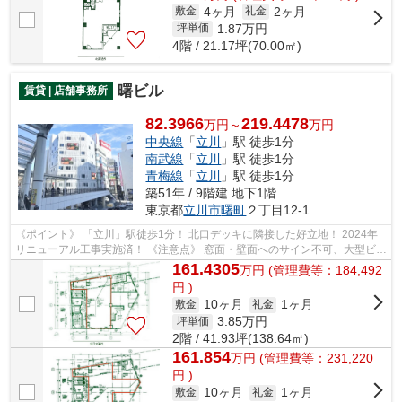
4ヶ月
2ヶ月
敷金
礼金
1.87
万円
坪単価
4階 / 21.17坪(70.00㎡)
曙ビル
賃貸 | 店舗事務所
82.3966
219.4478
万円～
万円
中央線
「
立川
」駅 徒歩1分
南武線
「
立川
」駅 徒歩1分
青梅線
「
立川
」駅 徒歩1分
築51年 / 9階建 地下1階
東京都
立川市
曙町
２丁目12-1
《ポイント》 「立川」駅徒歩1分！ 北口デッキに隣接した好立地！ 2024年
リニューアル工事実施済！ 《注意点》 窓面・壁面へのサイン不可、大型ビジ
ョンの利用は可（有料）
161.4305
万
円
(管理費等：184,492
円 )
10ヶ月
1ヶ月
敷金
礼金
3.85
万円
坪単価
2階 / 41.93坪(138.64㎡)
161.854
万
円
(管理費等：231,220
円 )
10ヶ月
1ヶ月
敷金
礼金