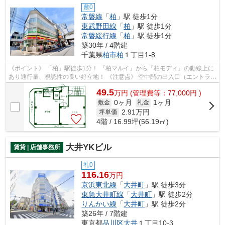
敷0
常磐線
「
柏
」駅 徒歩1分
東武野田線
「
柏
」駅 徒歩1分
常磐緩行線
「
柏
」駅 徒歩1分
築30年 / 4階建
千葉県
柏市
柏
１丁目1-8
《ポイント》 「柏」駅徒歩1分！ 『柏マルイ』から『柏モディ』の動線上に
あり通行量、視認性の良い好立地！ 《注意点》 空中階の出入口（エントラン
ス）は裏手になります
49.5
万
円
(管理費等：77,000円 )
0ヶ月
1ヶ月
敷金
礼金
2.91
万円
坪単価
4階 / 16.99坪(56.19㎡)
大井YKビル
賃貸 | 店舗事務所
礼0
116.16
万円
京浜東北線
「
大井町
」駅 徒歩3分
東急大井町線
「
大井町
」駅 徒歩2分
りんかい線
「
大井町
」駅 徒歩2分
築26年 / 7階建
東京都
品川区
大井
１丁目10-3