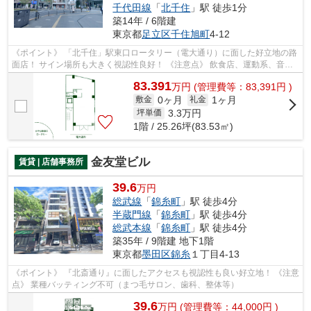
千代田線
「
北千住
」駅 徒歩1分
築14年 / 6階建
東京都
足立区
千住旭町
4-12
《ポイント》 「北千住」駅東口ロータリー（電大通り）に面した好立地の路
面店！ サイン場所も大きく視認性良好！ 《注意点》 飲食店、運動系、音出
系、および業種バッティング不可（...
83.391
万
円
(管理費等：83,391円 )
0ヶ月
1ヶ月
敷金
礼金
3.3
万円
坪単価
1階 / 25.26坪(83.53㎡)
金友堂ビル
賃貸 | 店舗事務所
39.6
万円
総武線
「
錦糸町
」駅 徒歩4分
半蔵門線
「
錦糸町
」駅 徒歩4分
総武本線
「
錦糸町
」駅 徒歩4分
築35年 / 9階建 地下1階
東京都
墨田区
錦糸
１丁目4-13
《ポイント》 『北斎通り』に面したアクセスも視認性も良い好立地！ 《注意
点》 業種バッティング不可（まつ毛サロン、歯科、整体等）
39.6
万
円
(管理費等：44,000円 )