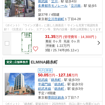
南武線
「
立川
」駅 徒歩4分
多摩都市モノレール
「
立川南
」駅 徒歩5
分
築37年 / 4階建
東京都
立川市
錦町
１丁目4-28
《ポイント》 『ウインズ通り』に面した路面店！ サインも充実で視認性良
好！ 《注意点》 トイレ、エアコン等、室内の設備・造作は残置物となります
31.35
万
円
(管理費等：14,300円 )
0ヶ月
0ヶ月
敷金
礼金
1.22
万円
坪単価
3階 / 25.74坪(85.12㎡)
ELMINA錦糸町
賃貸 | 店舗事務所
礼0
新築
50.05
127.16
万円～
万円
総武線
「
錦糸町
」駅 徒歩3分
半蔵門線
「
錦糸町
」駅 徒歩3分
総武本線
「
錦糸町
」駅 徒歩3分
予定 / 8階建
東京都
墨田区
錦糸
３丁目7-7
《ポイント》 「錦糸町」駅徒歩3分！ 2026年8月、北口に新たな商業ビルの