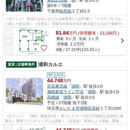
東武野田線
「
柏
」駅 徒歩2分
築5年 / 7階建
千葉県
柏市
柏
２丁目5-3
《ポイント》 築浅のきれいなビルは来客者にも好印象！『ハウディモール』
に面した好立地！ 《注意点》 日曜日や祝日が歩行者天国となるので食材や備
品の搬入に注意
81.84
万
円
(管理費等：53,196円 )
0ヶ月
1ヶ月
敷金
礼金
2.2
万円
坪単価
4階 / 37.21坪(123.02㎡)
浦和カルエ
賃貸 | 店舗事務所
敷0
新築
44.748
万円
京浜東北線
「
浦和
」駅 徒歩1分
湘南新宿ライン宇須
「
浦和
」駅 徒歩1分
高崎線
「
浦和
」駅 徒歩1分
予定 / 27階建 地下2階
埼玉県
さいたま市浦和区
高砂
１丁目1000
《ポイント》 「浦和」駅徒歩1分！ 新ランドマーク内で圧倒的な視認性と集
客力！ 事業ブランディングにも貢献！ 《注意点》 区画により用途・業種制
限、販促費等の施設規約あり