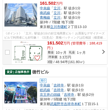
161.502
万円
中央線
「
立川
」駅 徒歩1分
南武線
「
立川
」駅 徒歩1分
青梅線
「
立川
」駅 徒歩1分
築3年 / 7階建 地下1階
東京都
立川市
曙町
２丁目13-10
《ポイント》 「立川」駅徒歩1分の好立地商業ビル！ お洒落なデザイナーズ
ビルで利用者にも好印象！ 《注意点》 業種バッティングは応相談（都度確
認）
161.502
万
円
(管理費等：188,419
円 )
10ヶ月
1ヶ月
敷金
礼金
3.3
万円
坪単価
3階 / 48.94坪(161.80㎡)
徳竹ビル
賃貸 | 店舗事務所
敷0
中央線
「
吉祥寺
」駅 徒歩1分
総武線
「
吉祥寺
」駅 徒歩1分
京王井の頭線
「
吉祥寺
」駅 徒歩2分
築38年 / 5階建 地下2階
東京都
武蔵野市
吉祥寺本町
１丁目15-1