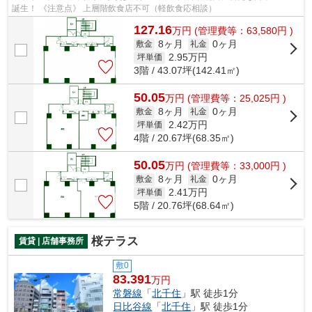
誕生！ 《注意点》 上層階飲食店不可（軽飲食応相談）
127.16
万
円
(管理費等：63,580円 )
8ヶ月
0ヶ月
敷金
礼金
2.95
万円
坪単価
3階 / 43.07坪(142.41㎡)
50.05
万
円
(管理費等：25,025円 )
8ヶ月
0ヶ月
敷金
礼金
2.42
万円
坪単価
4階 / 20.67坪(68.35㎡)
50.05
万
円
(管理費等：33,000円 )
8ヶ月
0ヶ月
敷金
礼金
2.41
万円
坪単価
5階 / 20.76坪(68.64㎡)
桜テラス
賃貸 | 店舗事務所
敷0
83.391
万円
常磐線
「
北千住
」駅 徒歩1分
日比谷線
「
北千住
」駅 徒歩1分