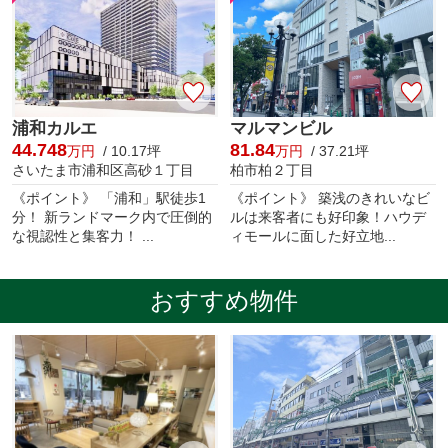
浦和カルエ
マルマンビル
44.748
81.84
万円
/ 10.17坪
万円
/ 37.21坪
さいたま市浦和区高砂１丁目
柏市柏２丁目
《ポイント》 「浦和」駅徒歩1
《ポイント》 築浅のきれいなビ
分！ 新ランドマーク内で圧倒的
ルは来客者にも好印象！ハウデ
な視認性と集客力！ ...
ィモールに面した好立地...
おすすめ物件