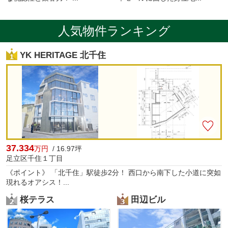
人気物件ランキング
YK HERITAGE 北千住
37.334
万円
/ 16.97坪
足立区千住１丁目
《ポイント》 「北千住」駅徒歩2分！ 西口から南下した小道に突如
現れるオアシス！...
桜テラス
田辺ビル