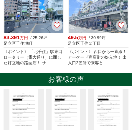
83.391
49.5
万円
/ 25.26坪
万円
/ 30.99坪
足立区千住旭町
足立区千住２丁目
《ポイント》 「北千住」駅東口
《ポイント》 西口から一直線！
ロータリー（電大通り）に面し
アーケード商店街の好立地！ 出
た好立地の路面店！ サ...
入口2箇所で来客と...
お客様の声