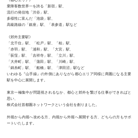
乗降客数世界一を誇る「新宿」駅、
流行の発信地「渋谷」駅、
多様性に富んだ「池袋」駅、
高級路線の「銀座」駅、「表参道」駅など
《郊外主要駅》
「北千住」駅、「松戸」駅、「柏」駅、
「赤羽」駅、「浦和」駅、「大宮」駅、
「荻窪」駅、「吉祥寺」駅、「立川」駅、
「大井町」駅、「蒲田」駅、「川崎」駅、
「錦糸町」駅、「船橋」駅、「津田沼」駅など
いわゆる『山手線』の外側にありながら都心エリア同様に商圏になる主要
駅を中心に展開します。
東京一極集中が問題視されるなか、都心と郊外を繋げる仕事ができればと
思い、
株式会社首都圏ネットワークという会社を創りました。
外堀から内堀へ攻める方、内堀から外堀へ展開する方、どちらの方もサポ
ートいたします。