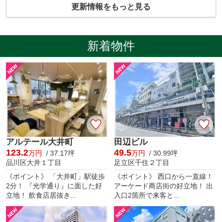
更新情報をもっと見る
新着物件
アルテール大井町
田辺ビル
123.2
49.5
万円
/ 37.17坪
万円
/ 30.99坪
品川区大井１丁目
足立区千住２丁目
《ポイント》 「大井町」駅徒歩
《ポイント》 西口から一直線！
2分！ 『光学通り』に面した好
アーケード商店街の好立地！ 出
立地！ 飲食店居抜き...
入口2箇所で来客と...