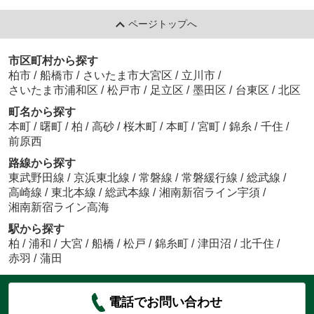
ページトップへ
市区町村から探す
柏市
/
船橋市
/
さいたま市大宮区
/
立川市
/
さいたま市浦和区
/
松戸市
/
足立区
/
墨田区
/
台東区
/
北区
町名から探す
本町
/
曙町
/
柏
/
高砂
/
桜木町
/
本町
/
宮町
/
錦糸
/
千住
/
前原西
路線から探す
東武野田線
/
京浜東北線
/
常磐線
/
常磐緩行線
/
総武線
/
高崎線
/
東北本線
/
総武本線
/
湘南新宿ライン宇須
/
湘南新宿ライン高海
駅から探す
柏
/
浦和
/
大宮
/
船橋
/
松戸
/
錦糸町
/
津田沼
/
北千住
/
赤羽
/
蒲田
電話でお問い合わせ