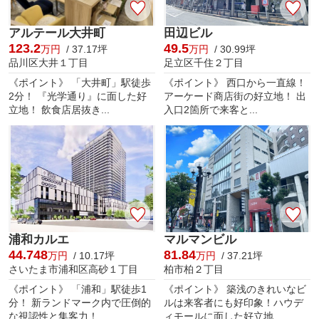
アルテール大井町
田辺ビル
123.2
49.5
万円
/ 37.17坪
万円
/ 30.99坪
品川区大井１丁目
足立区千住２丁目
《ポイント》 「大井町」駅徒歩
《ポイント》 西口から一直線！
2分！ 『光学通り』に面した好
アーケード商店街の好立地！ 出
立地！ 飲食店居抜き...
入口2箇所で来客と...
浦和カルエ
マルマンビル
44.748
81.84
万円
/ 10.17坪
万円
/ 37.21坪
さいたま市浦和区高砂１丁目
柏市柏２丁目
《ポイント》 「浦和」駅徒歩1
《ポイント》 築浅のきれいなビ
分！ 新ランドマーク内で圧倒的
ルは来客者にも好印象！ハウデ
な視認性と集客力！ ...
ィモールに面した好立地...