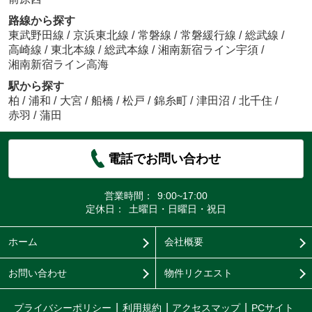
路線から探す
東武野田線
/
京浜東北線
/
常磐線
/
常磐緩行線
/
総武線
/
高崎線
/
東北本線
/
総武本線
/
湘南新宿ライン宇須
/
湘南新宿ライン高海
駅から探す
柏
/
浦和
/
大宮
/
船橋
/
松戸
/
錦糸町
/
津田沼
/
北千住
/
赤羽
/
蒲田
電話でお問い合わせ
営業時間：
9:00~17:00
定休日：
土曜日・日曜日・祝日
ホーム
会社概要
お問い合わせ
物件リクエスト
プライバシーポリシー
利用規約
アクセスマップ
PCサイト