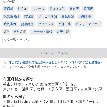
タグ一覧
貸店舗
好立地
スクール
居抜き物件
飲食店
路面店
視認性良好
美容室
サービス店舗
物販店舗
内装工事
成約事例
貸事務所
クリニック
造作工事
ビフォーアフター
1階
造作譲渡
マーケット情報
北千住駅
タグ一覧ページへ
ページトップへ
北千住など郊外主要駅で貸店舗をお探しならテナント仲介の株式会社首都圏ネ
ットワーク
>
株式会社首都圏ネットワークのスタッフブログ一覧
市区町村から探す
柏市
/
船橋市
/
さいたま市大宮区
/
立川市
/
さいたま市浦和区
/
松戸市
/
足立区
/
墨田区
/
台東区
/
北区
町名から探す
本町
/
曙町
/
柏
/
高砂
/
桜木町
/
本町
/
宮町
/
錦糸
/
千住
/
前原西