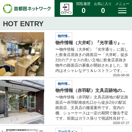
閲覧履歴
お気に入り
メニュー
0
0
HOT ENTRY
物件情...
物件情報（大井町）『光学通り』...
〜物件情報（大井町）『光学通り』に面し
た飲食店居抜きの路面店〜「大井町」徒歩
2分のアクセスの良い立地に飲食店居抜き
物件の路面店の募集が開始されました。室
内はオシャレなデリ＆レストランです。...
2026-08-06
物件情...
物件情報（赤羽駅）文具店跡地の...
〜物件情報（赤羽駅）文具店跡地の駅近路
面店〜赤羽駅南改札口から徒歩2分の駅近
路面店、文具店の撤退案件です。室内の
棚、ショーケースは一定の期間で撤去予定
です。前面はガラス張りで視認性良好で...
2026-07-27
マーケティン...