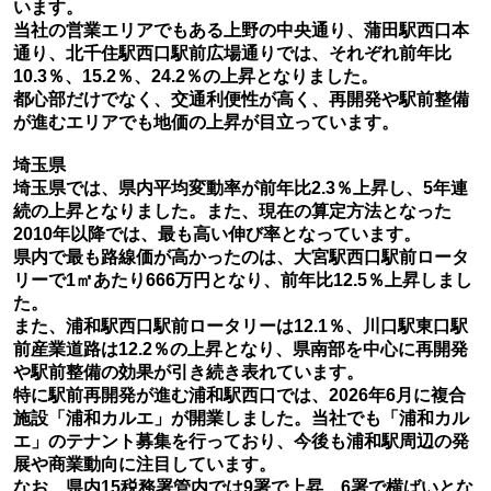
います。
当社の営業エリアでもある上野の中央通り、蒲田駅西口本
通り、北千住駅西口駅前広場通りでは、それぞれ前年比
10.3％、15.2％、24.2％の上昇となりました。
都心部だけでなく、交通利便性が高く、再開発や駅前整備
が進むエリアでも地価の上昇が目立っています。
埼玉県
埼玉県では、県内平均変動率が前年比2.3％上昇し、5年連
続の上昇となりました。また、現在の算定方法となった
2010年以降では、最も高い伸び率となっています。
県内で最も路線価が高かったのは、大宮駅西口駅前ロータ
リーで1㎡あたり666万円となり、前年比12.5％上昇しまし
た。
また、浦和駅西口駅前ロータリーは12.1％、川口駅東口駅
前産業道路は12.2％の上昇となり、県南部を中心に再開発
や駅前整備の効果が引き続き表れています。
特に駅前再開発が進む浦和駅西口では、2026年6月に複合
施設「浦和カルエ」が開業しました。当社でも「浦和カル
エ」のテナント募集を行っており、今後も浦和駅周辺の発
展や商業動向に注目しています。
なお、県内15税務署管内では9署で上昇、6署で横ばいとな