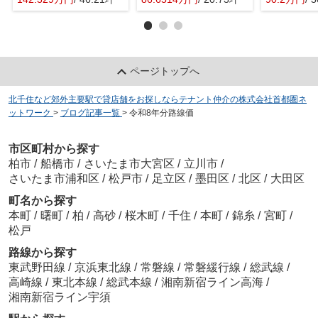
ページトップへ
北千住など郊外主要駅で貸店舗をお探しならテナント仲介の株式会社首都圏ネ
ットワーク
>
ブログ記事一覧
>
令和8年分路線価
市区町村から探す
柏市
/
船橋市
/
さいたま市大宮区
/
立川市
/
さいたま市浦和区
/
松戸市
/
足立区
/
墨田区
/
北区
/
大田区
町名から探す
本町
/
曙町
/
柏
/
高砂
/
桜木町
/
千住
/
本町
/
錦糸
/
宮町
/
松戸
路線から探す
東武野田線
/
京浜東北線
/
常磐線
/
常磐緩行線
/
総武線
/
高崎線
/
東北本線
/
総武本線
/
湘南新宿ライン高海
/
湘南新宿ライン宇須