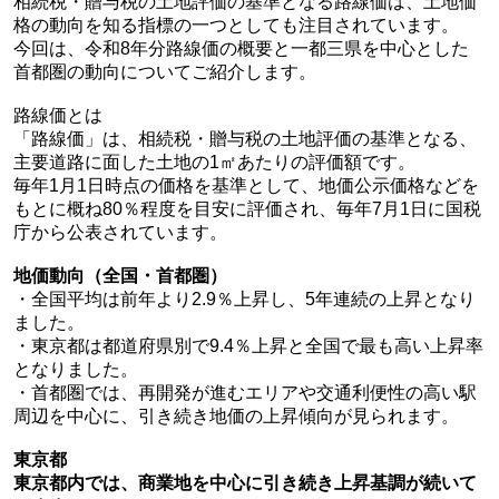
相続税・贈与税の土地評価の基準となる路線価は、土地価
格の動向を知る指標の一つとしても注目されています。
今回は、令和8年分路線価の概要と一都三県を中心とした
首都圏の動向についてご紹介します。
路線価とは
「路線価」は、相続税・贈与税の土地評価の基準となる、
主要道路に面した土地の1㎡あたりの評価額です。
毎年1月1日時点の価格を基準として、地価公示価格などを
もとに概ね80％程度を目安に評価され、毎年7月1日に国税
庁から公表されています。
地価動向（全国・首都圏）
・全国平均は前年より
2.9％上昇
し、
5年連続の上昇
となり
ました。
・東京都は都道府県別で
9.4％上昇
と全国で最も高い上昇率
となりました。
・首都圏では、再開発が進むエリアや交通利便性の高い駅
周辺を中心に、引き続き地価の上昇傾向が見られます。
東京都
東京都内では、商業地を中心に引き続き上昇基調が続いて