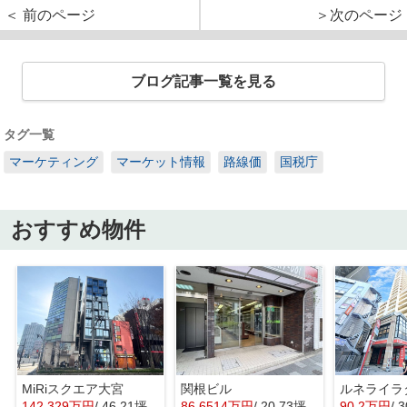
＜ 前のページ
＞次のページ
ブログ記事一覧を見る
タグ一覧
マーケティング
マーケット情報
路線価
国税庁
おすすめ物件
MiRiスクエア大宮
関根ビル
ルネライラ
142.329万円
/ 46.21坪
86.6514万円
/ 20.73坪
90.2万円
/ 