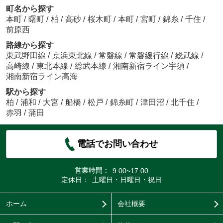
町名から探す
本町
/
曙町
/
柏
/
高砂
/
桜木町
/
本町
/
宮町
/
錦糸
/
千住
/
前原西
路線から探す
東武野田線
/
京浜東北線
/
常磐線
/
常磐緩行線
/
総武線
/
高崎線
/
東北本線
/
総武本線
/
湘南新宿ライン宇須
/
湘南新宿ライン高海
駅から探す
柏
/
浦和
/
大宮
/
船橋
/
松戸
/
錦糸町
/
津田沼
/
北千住
/
赤羽
/
蒲田
電話でお問い合わせ
営業時間：
9:00~17:00
定休日：
土曜日・日曜日・祝日
ホーム
会社概要