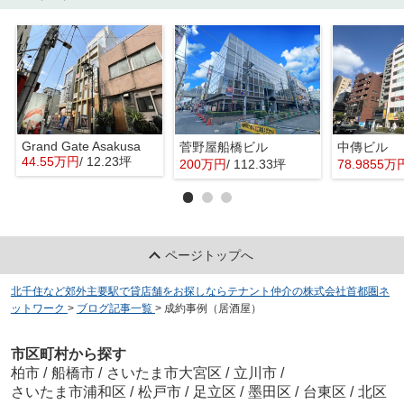
Grand Gate Asakusa
菅野屋船橋ビル
中傳ビル
44.55万円
/ 12.23坪
200万円
/ 112.33坪
78.9855万
ページトップへ
北千住など郊外主要駅で貸店舗をお探しならテナント仲介の株式会社首都圏ネ
ットワーク
>
ブログ記事一覧
>
成約事例（居酒屋）
市区町村から探す
柏市
/
船橋市
/
さいたま市大宮区
/
立川市
/
さいたま市浦和区
/
松戸市
/
足立区
/
墨田区
/
台東区
/
北区