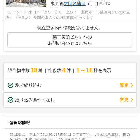
東京都
大田区
蒲田
５丁目20-10
《ポイント》 東口ロータリーから一直線！ 区民ホール区画向かいの好立
地！ 《注意点》 夜間の出入りに時間制限があります
現在空き物件情報がありません。
「第二美須ビル」への
お問い合わせはこちら
18
4
1～18
該当物件数
棟
空き数
件
棟を表示
駅で絞り込む
変更
変更
絞り込み条件：
なし
蒲田駅情報
蒲田駅は、大田区蒲田および西蒲田に位置する、JR京浜東北線、東急