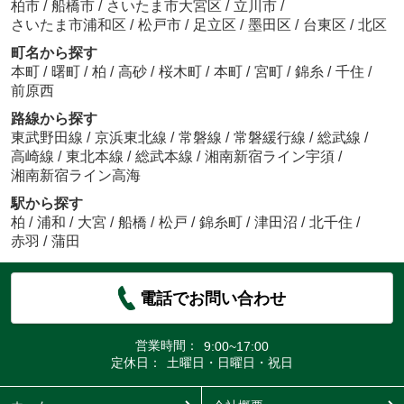
柏市
/
船橋市
/
さいたま市大宮区
/
立川市
/
さいたま市浦和区
/
松戸市
/
足立区
/
墨田区
/
台東区
/
北区
町名から探す
本町
/
曙町
/
柏
/
高砂
/
桜木町
/
本町
/
宮町
/
錦糸
/
千住
/
前原西
路線から探す
東武野田線
/
京浜東北線
/
常磐線
/
常磐緩行線
/
総武線
/
高崎線
/
東北本線
/
総武本線
/
湘南新宿ライン宇須
/
湘南新宿ライン高海
駅から探す
柏
/
浦和
/
大宮
/
船橋
/
松戸
/
錦糸町
/
津田沼
/
北千住
/
赤羽
/
蒲田
電話でお問い合わせ
営業時間：
9:00~17:00
定休日：
土曜日・日曜日・祝日