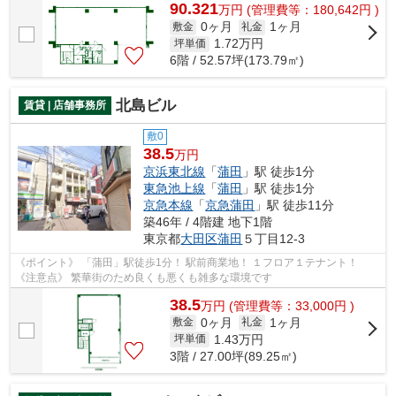
90.321
万
円
(管理費等：180,642円 )
0ヶ月
1ヶ月
敷金
礼金
1.72
万円
坪単価
6階 / 52.57坪(173.79㎡)
北島ビル
賃貸 | 店舗事務所
敷0
38.5
万円
京浜東北線
「
蒲田
」駅 徒歩1分
東急池上線
「
蒲田
」駅 徒歩1分
京急本線
「
京急蒲田
」駅 徒歩11分
築46年 / 4階建 地下1階
東京都
大田区
蒲田
５丁目12-3
《ポイント》 「蒲田」駅徒歩1分！ 駅前商業地！ １フロア１テナント！
《注意点》 繁華街のため良くも悪くも雑多な環境です
38.5
万
円
(管理費等：33,000円 )
0ヶ月
1ヶ月
敷金
礼金
1.43
万円
坪単価
3階 / 27.00坪(89.25㎡)