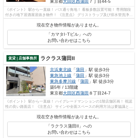
東京都
大田区
西蒲田
７丁目44-5
《ポイント》 駅から一直線！ バス通り角地！ 看板多数設置可能！ 専用階段
付きの地下居酒屋居抜き物件！ 《注意点》 グリストラップ及び排水管洗浄は
指定業者となります
現在空き物件情報がありません。
「カマタI･Tビル」への
お問い合わせはこちら
ラクラス蒲田II
賃貸 | 店舗事務所
京浜東北線
「
蒲田
」駅 徒歩3分
東急池上線
「
蒲田
」駅 徒歩3分
東急多摩川線
「
蒲田
」駅 徒歩3分
築5年 / 13階建
東京都
大田区
西蒲田
８丁目24-7
《ポイント》 駅から一直線！ ハイグレードマンションの1階店舗区画！ 視認
性の良い路面店！ 《注意点》 サインや全面スペースの利用方法は要協議とな
ります
現在空き物件情報がありません。
「ラクラス蒲田II」への
お問い合わせはこちら