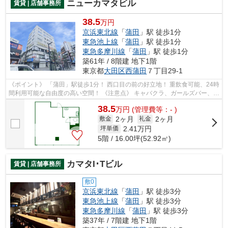
ニューカマタビル
賃貸 | 店舗事務所
38.5
万円
京浜東北線
「
蒲田
」駅 徒歩1分
東急池上線
「
蒲田
」駅 徒歩1分
東急多摩川線
「
蒲田
」駅 徒歩1分
築61年 / 8階建 地下1階
東京都
大田区
西蒲田
７丁目29-1
《ポイント》 「蒲田」駅徒歩1分！ 西口目の前の好立地！ 重飲食可能、24時
間利用可能な自由度の高い空間！ 《注意点》 キャバクラ、ガールズバー、性
風俗関連の業種は不可
38.5
万
円
(管理費等：- )
2ヶ月
2ヶ月
敷金
礼金
2.41
万円
坪単価
5階 / 16.00坪(52.92㎡)
カマタI･Tビル
賃貸 | 店舗事務所
敷0
京浜東北線
「
蒲田
」駅 徒歩3分
東急池上線
「
蒲田
」駅 徒歩3分
東急多摩川線
「
蒲田
」駅 徒歩3分
築37年 / 7階建 地下1階