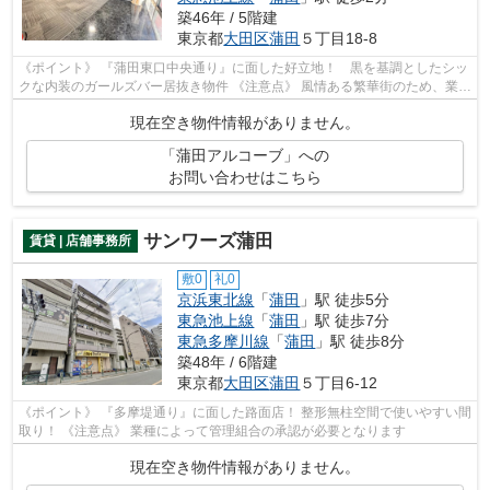
築46年 / 5階建
東京都
大田区
蒲田
５丁目18-8
《ポイント》 『蒲田東口中央通り』に面した好立地！ 黒を基調としたシッ
クな内装のガールズバー居抜き物件 《注意点》 風情ある繁華街のため、業種
によっては集客の向き不向きが分...
現在空き物件情報がありません。
「蒲田アルコーブ」への
お問い合わせはこちら
サンワーズ蒲田
賃貸 | 店舗事務所
敷0
礼0
京浜東北線
「
蒲田
」駅 徒歩5分
東急池上線
「
蒲田
」駅 徒歩7分
東急多摩川線
「
蒲田
」駅 徒歩8分
築48年 / 6階建
東京都
大田区
蒲田
５丁目6-12
《ポイント》 『多摩堤通り』に面した路面店！ 整形無柱空間で使いやすい間
取り！ 《注意点》 業種によって管理組合の承認が必要となります
現在空き物件情報がありません。