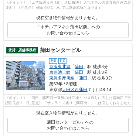
《ポイント》 『工学院通り商店街』入口角地！ 人気ホテルの飲食店区画の居
抜き！ 《注意点》 朝食提供については別途協議となります
現在空き物件情報がありません。
「ホテルアマネク蒲田駅前」への
お問い合わせはこちら
蒲田センタービル
賃貸 | 店舗事務所
敷0
礼0
京浜東北線
「
蒲田
」駅 徒歩3分
東急池上線
「
蒲田
」駅 徒歩3分
東急多摩川線
「
蒲田
」駅 徒歩3分
築63年 / 8階建
東京都
大田区
西蒲田
７丁目48-14
《ポイント》 「蒲田」駅西口一直線の好立地！ バス通りに面した路面店で視
認性良好！ 《注意点》 『サンライズ通り（商店街）』には面しておりません
現在空き物件情報がありません。
「蒲田センタービル」への
お問い合わせはこちら