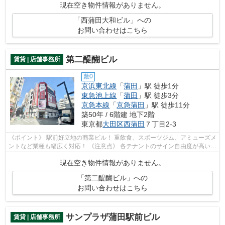
現在空き物件情報がありません。
「西蒲田大和ビル」への
お問い合わせはこちら
第二醍醐ビル
賃貸 | 店舗事務所
敷0
京浜東北線
「
蒲田
」駅 徒歩1分
東急池上線
「
蒲田
」駅 徒歩3分
京急本線
「
京急蒲田
」駅 徒歩11分
築50年 / 6階建 地下2階
東京都
大田区
西蒲田
７丁目2-3
《ポイント》 駅前好立地の商業ビル！ 重飲食、スポーツジム、アミューズメ
ントなど業種も幅広く対応！ 《注意点》 各テナントのサイン自由度が高い
分、外観に雑多なイメージは否めま...
現在空き物件情報がありません。
「第二醍醐ビル」への
お問い合わせはこちら
サンプラザ蒲田駅前ビル
賃貸 | 店舗事務所