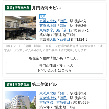
井門西蒲田ビル
賃貸 | 店舗事務所
礼0
京浜東北線
「
蒲田
」駅 徒歩3分
東急池上線
「
蒲田
」駅 徒歩2分
東急多摩川線
「
蒲田
」駅 徒歩2分
築43年 / 7階建 地下1階
東京都
大田区
西蒲田
８丁目24-8
《ポイント》 「蒲田」駅南口一直線！ そば屋の居抜き造作譲渡無償！ 《注
意点》 現況渡しのため不要な造作の廃棄は借主負担となります
現在空き物件情報がありません。
「井門西蒲田ビル」への
お問い合わせはこちら
第二美須ビル
賃貸 | 店舗事務所
京浜東北線
「
蒲田
」駅 徒歩2分
東急池上線
「
蒲田
」駅 徒歩2分
京急本線
「
京急蒲田
」駅 徒歩8分
築62年 / 7階建 地下1階