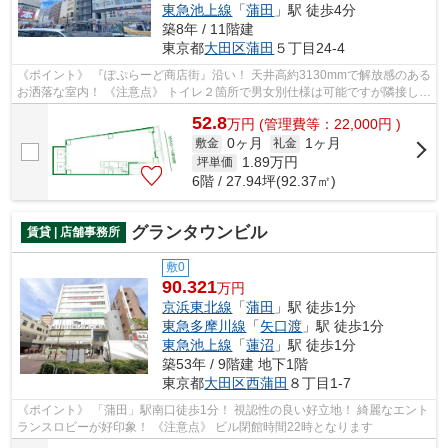
東急池上線
「
蒲田
」駅 徒歩4分
築8年 / 11階建
東京都
大田区
蒲田
５丁目24-4
《ポイント》 『ぽぷらーど商店街』沿い！ 天井高約3130mmで解放感のある
お洒落な室内！ 《注意点》 トイレ２箇所で男女別仕様は可能ですが隣接して
います
52.8
万
円
(管理費等：22,000円 )
0ヶ月
1ヶ月
敷金
礼金
1.89
万円
坪単価
6階 / 27.94坪(92.37㎡)
グランタウンビル
賃貸 | 店舗事務所
敷0
90.321
万円
京浜東北線
「
蒲田
」駅 徒歩1分
東急多摩川線
「
矢口渡
」駅 徒歩1分
東急池上線
「
蓮沼
」駅 徒歩1分
築53年 / 9階建 地下1階
東京都
大田区
西蒲田
８丁目1-7
《ポイント》 「蒲田」駅南口徒歩1分！ 視認性の良い好立地！ 綺麗なエント
ランスロビーが好印象！ 《注意点》 ビル閉館時間22時となります