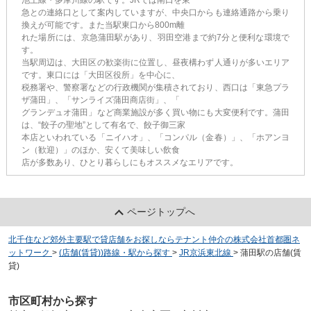
池上線・多摩川線の駅です。JRでは南口を東
急との連絡口として案内していますが、中央口からも連絡通路から乗り
換えが可能です。また当駅東口から800m離
れた場所には、京急蒲田駅があり、羽田空港まで約7分と便利な環境で
す。
当駅周辺は、大田区の歓楽街に位置し、昼夜構わず人通りが多いエリア
です。東口には「大田区役所」を中心に、
税務署や、警察署などの行政機関が集積されており、西口は「東急プラ
ザ蒲田」、「サンライズ蒲田商店街」、「
グランデュオ蒲田」など商業施設が多く買い物にも大変便利です。蒲田
は、“餃子の聖地”として有名で、餃子御三家
本店といわれている「ニイハオ」、「コンパル（金春）」、「ホアンヨ
ン（歓迎）」のほか、安くて美味しい飲食
店が多数あり、ひとり暮らしにもオススメなエリアです。
ページトップへ
北千住など郊外主要駅で貸店舗をお探しならテナント仲介の株式会社首都圏ネ
ットワーク
>
(店舗(賃貸))路線・駅から探す
>
JR京浜東北線
>
蒲田駅の店舗(賃
貸)
市区町村から探す