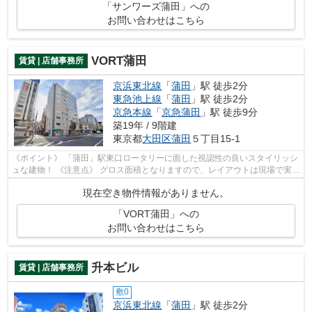
「サンワーズ蒲田」への
お問い合わせはこちら
VORT蒲田
賃貸 | 店舗事務所
京浜東北線
「
蒲田
」駅 徒歩2分
東急池上線
「
蒲田
」駅 徒歩2分
京急本線
「
京急蒲田
」駅 徒歩9分
築19年 / 9階建
東京都
大田区
蒲田
５丁目15-1
《ポイント》 「蒲田」駅東口ロータリーに面した視認性の良いスタイリッシ
ュな建物！ 《注意点》 グロス面積となりますので、レイアウトは現場で実寸
のうえご確認ください
現在空き物件情報がありません。
「VORT蒲田」への
お問い合わせはこちら
升本ビル
賃貸 | 店舗事務所
敷0
京浜東北線
「
蒲田
」駅 徒歩2分