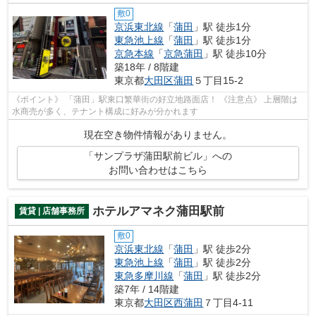
敷0
京浜東北線
「
蒲田
」駅 徒歩1分
東急池上線
「
蒲田
」駅 徒歩1分
京急本線
「
京急蒲田
」駅 徒歩10分
築18年 / 8階建
東京都
大田区
蒲田
５丁目15-2
《ポイント》 「蒲田」駅東口繁華街の好立地路面店！ 《注意点》 上層階は
水商売が多く、テナント構成に好みが分かれます
現在空き物件情報がありません。
「サンプラザ蒲田駅前ビル」への
お問い合わせはこちら
ホテルアマネク蒲田駅前
賃貸 | 店舗事務所
敷0
京浜東北線
「
蒲田
」駅 徒歩2分
東急池上線
「
蒲田
」駅 徒歩2分
東急多摩川線
「
蒲田
」駅 徒歩2分
築7年 / 14階建
東京都
大田区
西蒲田
７丁目4-11