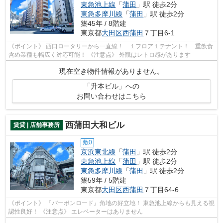
東急池上線
「
蒲田
」駅 徒歩2分
東急多摩川線
「
蒲田
」駅 徒歩2分
築45年 / 8階建
東京都
大田区
西蒲田
７丁目6-1
《ポイント》 西口ロータリーから一直線！ １フロア１テナント！ 重飲食
含め業種も幅広く対応可能！ 《注意点》 外観はレトロ感があります
現在空き物件情報がありません。
「升本ビル」への
お問い合わせはこちら
西蒲田大和ビル
賃貸 | 店舗事務所
敷0
京浜東北線
「
蒲田
」駅 徒歩2分
東急池上線
「
蒲田
」駅 徒歩2分
東急多摩川線
「
蒲田
」駅 徒歩2分
築59年 / 5階建
東京都
大田区
西蒲田
７丁目64-6
《ポイント》 『バーボンロード』角地の好立地！ 東急池上線からも見える視
認性良好！ 《注意点》 エレベーターはありません