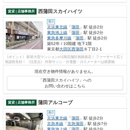
西蒲田スカイハイツ
賃貸 | 店舗事務所
敷0
京浜東北線
「
蒲田
」駅 徒歩2分
東急池上線
「
蒲田
」駅 徒歩2分
東急多摩川線
「
蒲田
」駅 徒歩2分
築52年 / 10階建 地下1階
東京都
大田区
西蒲田
８丁目2-1
《ポイント》 駅前大型マンションの1階店舗区画路面店！ ファーサード広く
視認性良好！ 《注意点》 外部サッシ・分電盤・ガスメーターは残置物
現在空き物件情報がありません。
「西蒲田スカイハイツ」への
お問い合わせはこちら
蒲田アルコーブ
賃貸 | 店舗事務所
敷0
京浜東北線
「
蒲田
」駅 徒歩2分
京急本線
「
京急蒲田
」駅 徒歩7分
東急池上線
「
蒲田
」駅 徒歩2分