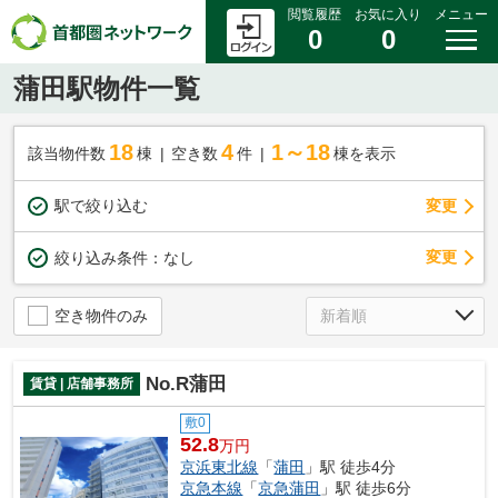
閲覧履歴
お気に入り
メニュー
0
0
蒲田駅物件一覧
18
4
1～18
該当物件数
棟
空き数
件
棟を表示
駅で絞り込む
変更
変更
絞り込み条件：
なし
空き物件のみ
No.R蒲田
賃貸 | 店舗事務所
敷0
52.8
万円
京浜東北線
「
蒲田
」駅 徒歩4分
京急本線
「
京急蒲田
」駅 徒歩6分