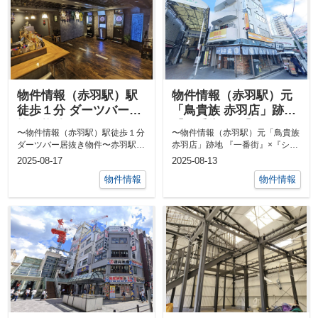
物件情報（赤羽駅）駅
物件情報（赤羽駅）元
徒歩１分 ダーツバー居
「鳥貴族 赤羽店」跡地
抜き物件
『一番街』×『シルクロ
〜物件情報（赤羽駅）駅徒歩１分
〜物件情報（赤羽駅）元「鳥貴族
ード』入口角地の好立
ダーツバー居抜き物件〜赤羽駅東
赤羽店」跡地 『一番街』×『シル
地
口から徒歩1分。駅前の好立地
クロード』入口角地の好立地〜赤
2025-08-17
2025-08-13
に、ダーツ...
羽駅の...
物件情報
物件情報