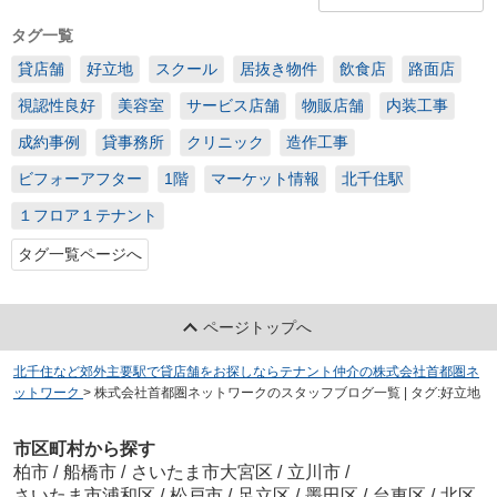
タグ一覧
貸店舗
好立地
スクール
居抜き物件
飲食店
路面店
視認性良好
美容室
サービス店舗
物販店舗
内装工事
成約事例
貸事務所
クリニック
造作工事
ビフォーアフター
1階
マーケット情報
北千住駅
１フロア１テナント
タグ一覧ページへ
ページトップへ
北千住など郊外主要駅で貸店舗をお探しならテナント仲介の株式会社首都圏ネ
ットワーク
>
株式会社首都圏ネットワークのスタッフブログ一覧 | タグ:好立地
市区町村から探す
柏市
/
船橋市
/
さいたま市大宮区
/
立川市
/
さいたま市浦和区
/
松戸市
/
足立区
/
墨田区
/
台東区
/
北区