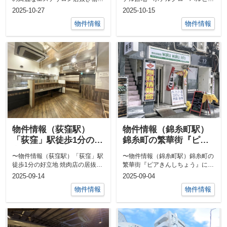
件〜2023年新築当初から申込多
ー浦和の店舗区画〜浦和駅前のラ
2025-10-27
2025-10-15
数であっ...
ンドマーク...
物件情報
物件情報
物件情報（荻窪駅）
物件情報（錦糸町駅）
「荻窪」駅徒歩1分の好
錦糸町の繁華街『ピア
立地 焼肉店の居抜き物
きんしちょう』に面し
〜物件情報（荻窪駅）「荻窪」駅
〜物件情報（錦糸町駅）錦糸町の
件 専用階段有り
た路面店
徒歩1分の好立地 焼肉店の居抜き
繁華街『ピアきんしちょう』に面
物件 専用階段有り〜テーブルや
した路面店〜風俗案内所兼カレー
2025-09-14
2025-09-04
椅子、食...
屋という特...
物件情報
物件情報