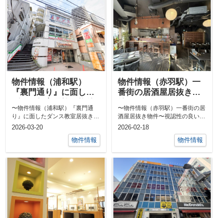
物件情報（浦和駅）
物件情報（赤羽駅）一
『裏門通り』に面した
番街の居酒屋居抜き物
ダンス教室居抜き物件
件
〜物件情報（浦和駅）『裏門通
〜物件情報（赤羽駅）一番街の居
り』に面したダンス教室居抜き物
酒屋居抜き物件〜視認性の良い交
件〜浦和駅随一の繁華街といって
差点に面した居酒屋の撤退案件で
2026-03-20
2026-02-18
も過言でない...
す。ホーム...
物件情報
物件情報