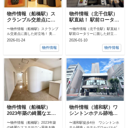
物件情報（船橋駅）ス
物件情報（北千住駅）
クランブル交差点に面
駅直結！ 駅前ロータリ
した好立地！ 美容室居
ーに面した好立地！
〜物件情報（船橋駅）スクランブ
〜物件情報（北千住駅）駅直結！
抜き物件！
ル交差点に面した好立地！ 美容
駅前ロータリーに面した好立
室居抜き物件！〜駅前立地以外で
地！〜駅前のマクドナルドのビル
2026-01-24
2026-01-10
は最も人の...
といえば説明...
物件情報
物件情報
物件情報（船橋駅）
物件情報（浦和駅）ワ
2023年築の綺麗なエス
シントンホテル跡地・
テサロン居抜き物件
ホテルグローバルビュ
〜物件情報（船橋駅）2023年築
〜浦和駅徒歩4分 ワシントンホ
ー浦和の店舗区画
の綺麗なエステサロン居抜き物
テル跡地・ホテルグローバルビュ