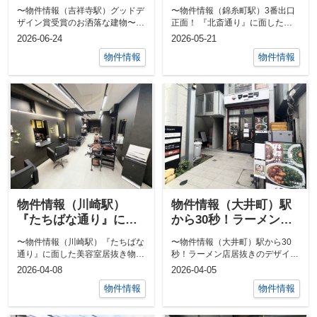
のお洒落な建物
り』に面した好立地！
〜物件情報（吉祥寺駅）グッドデ
〜物件情報（錦糸町駅）3番出口
ザイン賞受賞のお洒落な建物〜
正面！ 『北斎通り』に面した好
『東急百貨店』至近の『公園通
立地！〜2010年代前半に全国的
2026-06-24
2026-05-21
り』に面した好...
ブームと...
物件情報
物件情報
物件情報（川崎駅）
物件情報（大井町）駅
『たちばな通り』に面
から30秒！ラーメン店
した美容室居抜き物件
居抜きのデザイナーズ
〜物件情報（川崎駅）『たちばな
〜物件情報（大井町）駅から30
ビル路面店！
通り』に面した美容室居抜き物
秒！ラーメン店居抜きのデザイナ
件〜100店舗以上の商店が立ち並
ーズビル路面店！〜麻婆麺とニラ
2026-04-08
2026-04-05
ぶ『たちば...
玉そばをメ...
物件情報
物件情報