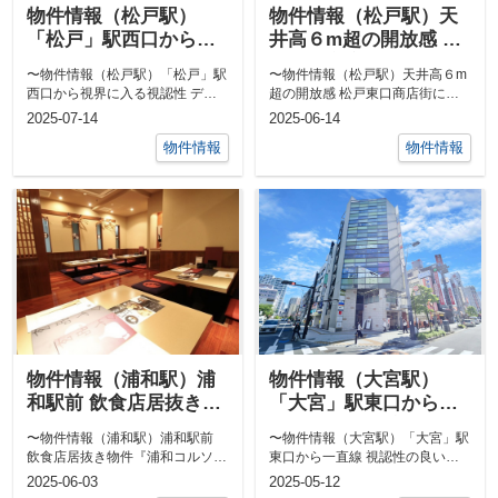
物件情報（松戸駅）
物件情報（松戸駅）天
「松戸」駅西口から視
井高６m超の開放感 松
界に入る視認性 デッキ
戸東口商店街に面した
〜物件情報（松戸駅）「松戸」駅
〜物件情報（松戸駅）天井高６m
に隣接した好立地
路面店
西口から視界に入る視認性 デッ
超の開放感 松戸東口商店街に面
キに隣接した好立地〜美容室やエ
した路面店〜前面道路は『松戸東
2025-07-14
2025-06-14
ステサロン...
口商店街』...
物件情報
物件情報
物件情報（浦和駅）浦
物件情報（大宮駅）
和駅前 飲食店居抜き物
「大宮」駅東口から一
件『浦和コルソ』目の
直線 視認性の良い角地
〜物件情報（浦和駅）浦和駅前
〜物件情報（大宮駅）「大宮」駅
前の希少立地
天井高4mの贅沢な開放
飲食店居抜き物件『浦和コルソ』
東口から一直線 視認性の良い角
感
目の前の希少立地〜浦和駅の好立
地 天井高4mの贅沢な開放感〜大
2025-06-03
2025-05-12
地に飲食店...
宮東口は...