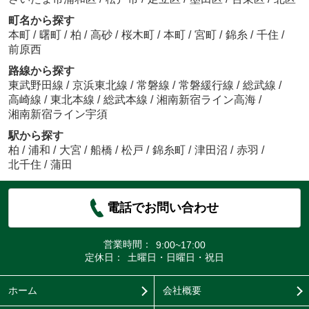
町名から探す
本町
/
曙町
/
柏
/
高砂
/
桜木町
/
本町
/
宮町
/
錦糸
/
千住
/
前原西
路線から探す
東武野田線
/
京浜東北線
/
常磐線
/
常磐緩行線
/
総武線
/
高崎線
/
東北本線
/
総武本線
/
湘南新宿ライン高海
/
湘南新宿ライン宇須
駅から探す
柏
/
浦和
/
大宮
/
船橋
/
松戸
/
錦糸町
/
津田沼
/
赤羽
/
北千住
/
蒲田
電話でお問い合わせ
営業時間：
9:00~17:00
定休日：
土曜日・日曜日・祝日
ホーム
会社概要