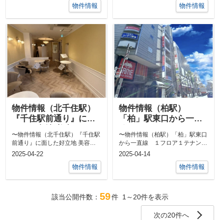
物件情報
物件情報
物件情報（北千住駅）
物件情報（柏駅）
『千住駅前通り』に面
「柏」駅東口から一直
した好立地 美容クリニ
線 １フロア１テナン
〜物件情報（北千住駅）『千住駅
〜物件情報（柏駅）「柏」駅東口
ック居抜き
トで使いやすい環境
前通り』に面した好立地 美容ク
から一直線 １フロア１テナント
リニック居抜き〜大手美容クリニ
で使いやすい環境〜「柏」駅一番
2025-04-22
2025-04-14
ックの倒産...
の商業ゾー...
物件情報
物件情報
59
該当公開件数：
件
1～20
件を表示
次の20件へ