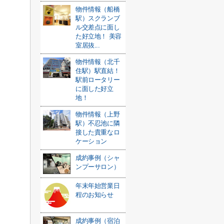
物件情報（船橋
駅）スクランブ
ル交差点に面し
た好立地！ 美容
室居抜...
物件情報（北千
住駅）駅直結！
駅前ロータリー
に面した好立
地！
物件情報（上野
駅）不忍池に隣
接した貴重なロ
ケーション
成約事例（シャ
ンプーサロン）
年末年始営業日
程のお知らせ
成約事例（宿泊