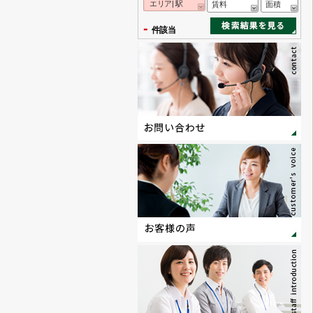
エリア| 駅
賃料
面積
-
件該当