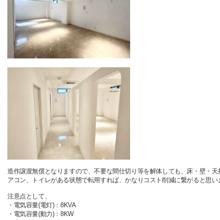
造作譲渡無償となりますので、不要な間仕切り等を解体しても、床・壁・天
アコン、トイレがある状態で転用すれば、かなりコスト削減に繋がると思い
注意点として、
・電気容量(電灯)：8KVA
・電気容量(動力)：8KW