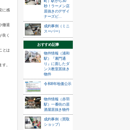
町）駅から30
秒！ラーメン店
安に感
居抜きのデザイ
。
ナーズビ...
や撤退
成約事例（ミニ
スーパー）
が良く
おすすめ記事
ことは
物件情報（浦和
駅）『裏門通
り』に面したダ
ます。
ンス教室居抜き
物件
令和8年地価公示
物件情報（赤羽
駅）一番街の居
酒屋居抜き物件
成約事例（買取
ショップ）