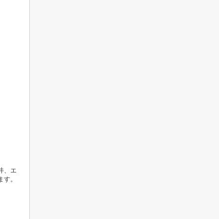
井、エ
ます。