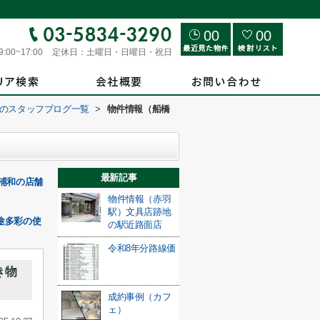
00
00
9:00~17:00
定休日：
土曜日・日曜日・祝日
のスタッフブログ一覧
>
物件情報（船橋
最新記事
浦和の店舗
物件情報（赤羽
駅）文具店跡地
途多彩の使
の駅近路面店
令和8年分路線価
き物
成約事例（カフ
ェ）