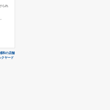
けられ
す。
浦和の店舗
ックヤード