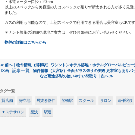
・水道メーター口径：20mm
以上のスペックから美容室の方はスペックが足りず断念される方が多く見受
ました。
ガスの利用も可能なので、上記スペックで利用できる場合は美容室もOKで
テナント募集の詳細や現地ご案内は、ぜひお気軽にお問い合わせください。
物件の詳細はこちらから
≪ 前へ｜物件情報（浦和駅）ワシントンホテル跡地・ホテルグローバルビュー
記事一覧
区画
物件情報（大宮駅）全面ガラス張りの美観 更衣室もありバ
など用途多彩の使いやすい間取り｜次へ ≫
タグ一覧
貸店舗
好立地
居抜き物件
船橋駅
スクール
サロン
造作譲渡
エステサロン
築浅
駅近