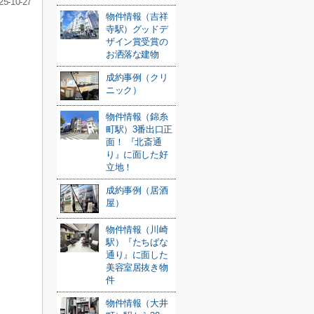
25-10-27
物件情報（吉祥
寺駅）グッドデ
ザイン賞受賞の
お洒落な建物
成約事例（クリ
ニック）
物件情報（錦糸
町駅）3番出口正
面！ 『北斎通
り』に面した好
立地！
成約事例（居酒
屋）
物件情報（川崎
駅）『たちばな
通り』に面した
美容室居抜き物
件
物件情報（大井