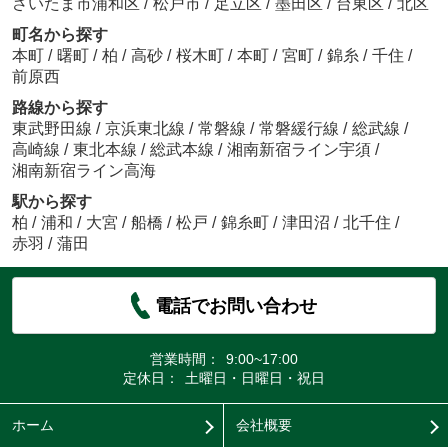
さいたま市浦和区
/
松戸市
/
足立区
/
墨田区
/
台東区
/
北区
町名から探す
本町
/
曙町
/
柏
/
高砂
/
桜木町
/
本町
/
宮町
/
錦糸
/
千住
/
前原西
路線から探す
東武野田線
/
京浜東北線
/
常磐線
/
常磐緩行線
/
総武線
/
高崎線
/
東北本線
/
総武本線
/
湘南新宿ライン宇須
/
湘南新宿ライン高海
駅から探す
柏
/
浦和
/
大宮
/
船橋
/
松戸
/
錦糸町
/
津田沼
/
北千住
/
赤羽
/
蒲田
電話でお問い合わせ
営業時間：
9:00~17:00
定休日：
土曜日・日曜日・祝日
ホーム
会社概要