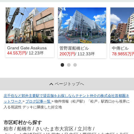
Grand Gate Asakusa
菅野屋船橋ビル
中傳ビル
44.55万円
/ 12.23坪
200万円
/ 112.33坪
78.9855万
ページトップへ
北千住など郊外主要駅で貸店舗をお探しならテナント仲介の株式会社首都圏ネ
ットワーク
>
ブログ記事一覧
>
物件情報（松戸駅）「松戸」駅西口から視界に
入る視認性 デッキに隣接した好立地
市区町村から探す
柏市
/
船橋市
/
さいたま市大宮区
/
立川市
/