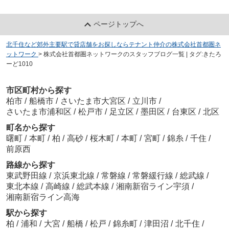
ページトップへ
北千住など郊外主要駅で貸店舗をお探しならテナント仲介の株式会社首都圏ネ
ットワーク
>
株式会社首都圏ネットワークのスタッフブログ一覧 | タグ:きたろ
ーど1010
市区町村から探す
柏市
/
船橋市
/
さいたま市大宮区
/
立川市
/
さいたま市浦和区
/
松戸市
/
足立区
/
墨田区
/
台東区
/
北区
町名から探す
曙町
/
本町
/
柏
/
高砂
/
桜木町
/
本町
/
宮町
/
錦糸
/
千住
/
前原西
路線から探す
東武野田線
/
京浜東北線
/
常磐線
/
常磐緩行線
/
総武線
/
東北本線
/
高崎線
/
総武本線
/
湘南新宿ライン宇須
/
湘南新宿ライン高海
駅から探す
柏
/
浦和
/
大宮
/
船橋
/
松戸
/
錦糸町
/
津田沼
/
北千住
/