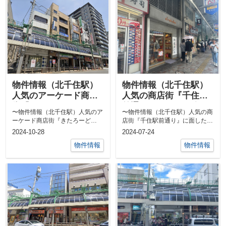
物件情報（北千住駅）
物件情報（北千住駅）
人気のアーケード商店
人気の商店街『千住駅
街『きたろーど1010』
前通り』に面した路面
〜物件情報（北千住駅）人気のア
〜物件情報（北千住駅）人気の商
店
ーケード商店街『きたろーど
店街『千住駅前通り』に面した路
1010』〜「北千住」駅西口から
面店〜『きたろーど1010』の老
2024-10-28
2024-07-24
一直線でファ...
舗鞄屋さ...
物件情報
物件情報