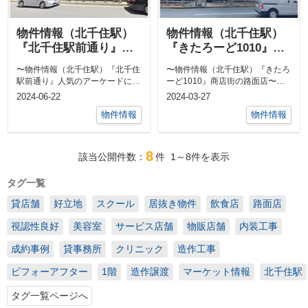
物件情報（北千住駅）
物件情報（北千住駅）
『北千住駅前通り』人
『きたろーど1010』商
気のアーケードに面し
店街の路面店
〜物件情報（北千住駅）『北千住
〜物件情報（北千住駅）『きたろ
た好立地
駅前通り』人気のアーケードに面
ーど1010』商店街の路面店〜北
した好立地〜北千住駅で出店を検
千住駅の一等地といえば西口から
2024-06-22
2024-03-27
討する際に...
日光街道...
物件情報
物件情報
8
該当公開件数：
件
1～8
件を表示
タグ一覧
貸店舗
好立地
スクール
居抜き物件
飲食店
路面店
視認性良好
美容室
サービス店舗
物販店舗
内装工事
成約事例
貸事務所
クリニック
造作工事
ビフォーアフター
1階
造作譲渡
マーケット情報
北千住駅
タグ一覧ページへ