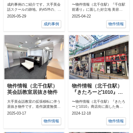
した好立地 美容クリニ
成約事例のご紹介です。大手英会
〜物件情報（北千住駅）『千住駅
ック居抜き
話スクールの跡地。約45坪の、英
前通り』に面した好立地 美容ク
会話スクール用途に合わせて設計
リニック居抜き〜大手美容クリニ
2026-05-29
2025-04-22
された内...
ックの倒産...
成約事例
物件情報
物件情報（北千住駅）
物件情報（北千住駅）
英会話教室居抜き物件
『きたろーど1010』商
店街に面した角地の路
大手英会話教室の拡張移転に伴う
〜物件情報（北千住駅）『きたろ
面店
居抜き物件です。造作譲渡無償な
ーど1010』商店街に面した角地
ので、教室やクリニックなどにう
の路面店〜2024年も北千住のメ
2025-03-17
2024-12-18
まく転用で...
インス...
物件情報
物件情報