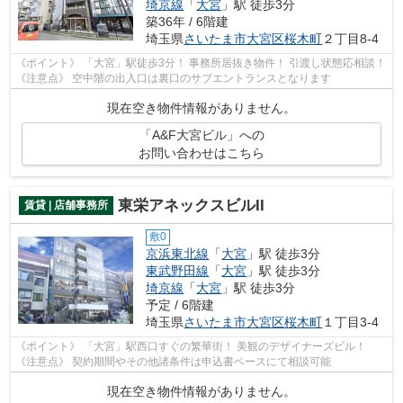
埼京線
「
大宮
」駅 徒歩3分
築36年 / 6階建
埼玉県
さいたま市大宮区
桜木町
２丁目8-4
《ポイント》 「大宮」駅徒歩3分！ 事務所居抜き物件！ 引渡し状態応相談！
《注意点》 空中階の出入口は裏口のサブエントランスとなります
現在空き物件情報がありません。
「A&F大宮ビル」への
お問い合わせはこちら
東栄アネックスビルII
賃貸 | 店舗事務所
敷0
京浜東北線
「
大宮
」駅 徒歩3分
東武野田線
「
大宮
」駅 徒歩3分
埼京線
「
大宮
」駅 徒歩3分
予定 / 6階建
埼玉県
さいたま市大宮区
桜木町
１丁目3-4
《ポイント》 「大宮」駅西口すぐの繁華街！ 美観のデザイナーズビル！
《注意点》 契約期間やその他諸条件は申込書ベースにて相談可能
現在空き物件情報がありません。