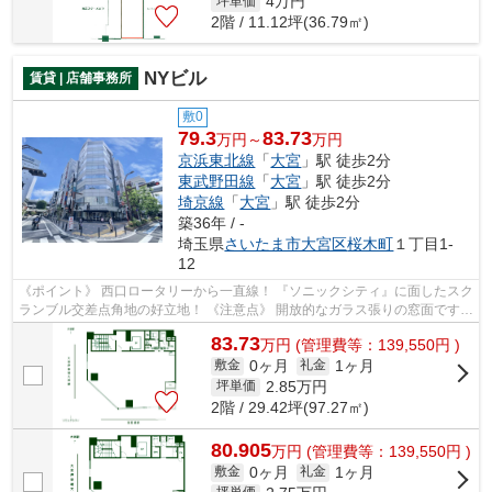
4
万円
坪単価
2階 / 11.12坪(36.79㎡)
NYビル
賃貸 | 店舗事務所
敷0
79.3
83.73
万円～
万円
京浜東北線
「
大宮
」駅 徒歩2分
東武野田線
「
大宮
」駅 徒歩2分
埼京線
「
大宮
」駅 徒歩2分
築36年 / -
埼玉県
さいたま市大宮区
桜木町
１丁目1-
12
《ポイント》 西口ロータリーから一直線！ 『ソニックシティ』に面したスク
ランブル交差点角地の好立地！ 《注意点》 開放的なガラス張りの窓面ですが
遮光を考慮する必要あり
83.73
万
円
(管理費等：139,550円 )
0ヶ月
1ヶ月
敷金
礼金
2.85
万円
坪単価
2階 / 29.42坪(97.27㎡)
80.905
万
円
(管理費等：139,550円 )
0ヶ月
1ヶ月
敷金
礼金