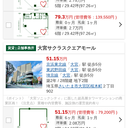
2.75
万円
坪単価
5階 / 29.42坪(97.26㎡)
79.3
万
円
(管理費等：139,550円 )
0ヶ月
1ヶ月
敷金
礼金
2.7
万円
坪単価
6階 / 29.42坪(97.26㎡)
大宮サクラスクエアモール
賃貸 | 店舗事務所
51.15
万円
京浜東北線
「
大宮
」駅 徒歩5分
東武野田線
「
大宮
」駅 徒歩5分
埼京線
「
大宮
」駅 徒歩5分
築2年 / 28階建 地下2階
埼玉県
さいたま市大宮区
桜木町
２丁目
902
《ポイント》 「大宮ソニックシティ」に面した超高層タワーマンションの商
業区画！ 《注意点》 業種や内管費等、施設側の運営規約有り
51.15
万
円
(管理費等：79,200円 )
6ヶ月
1ヶ月
敷金
礼金
2.08
万円
坪単価