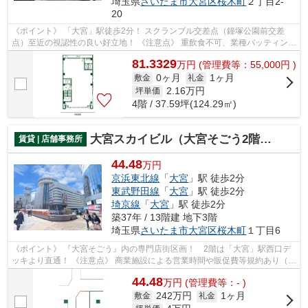
埼玉県
さいたま市大宮区
桜木町
２丁目2-
20
《ポイント》 「大宮」駅徒歩2分！ スクランブル交差点（鐘塚公園前交差
点）至近の視認性の良い好立地！ 《注意点》 重飲食不可、業種バッティング
は要協議
81.3329
万
円
(管理費等：55,000円 )
0ヶ月
1ヶ月
敷金
礼金
2.16
万円
坪単価
4階 / 37.59坪(124.29㎡)
大宮スカイビル（大宮そごう2階専門店街）
賃貸 | 店舗事務所
44.48
万円
京浜東北線
「
大宮
」駅 徒歩2分
東武野田線
「
大宮
」駅 徒歩2分
埼京線
「
大宮
」駅 徒歩2分
築37年 / 13階建 地下3階
埼玉県
さいたま市大宮区
桜木町
１丁目6
《ポイント》 『大宮そごう』内の専門店街区画！ 2階は「大宮」駅西口デ
ッキより直通！ 《注意点》 商業施設による営業時間や販促費等規約あり（備
考参照）
44.48
万
円
(管理費等：- )
242万円
1ヶ月
敷金
礼金