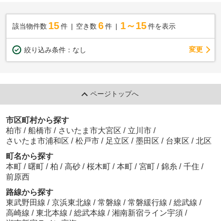
15
6
1～15
該当物件数
件
空き数
件
件を表示
変更
絞り込み条件：
なし
ページトップへ
市区町村から探す
柏市
/
船橋市
/
さいたま市大宮区
/
立川市
/
さいたま市浦和区
/
松戸市
/
足立区
/
墨田区
/
台東区
/
北区
町名から探す
本町
/
曙町
/
柏
/
高砂
/
桜木町
/
本町
/
宮町
/
錦糸
/
千住
/
前原西
路線から探す
東武野田線
/
京浜東北線
/
常磐線
/
常磐緩行線
/
総武線
/
高崎線
/
東北本線
/
総武本線
/
湘南新宿ライン宇須
/