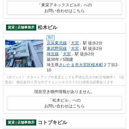
「東栄アネックスビルII」への
お問い合わせはこちら
松木ビル
賃貸 | 店舗事務所
敷0
京浜東北線
「
大宮
」駅 徒歩2分
東武野田線
「
大宮
」駅 徒歩2分
埼京線
「
大宮
」駅 徒歩2分
築38年 / 5階建
埼玉県
さいたま市大宮区
桜木町
２丁目2-
10
《ポイント》 スタートアップや支店としても手頃な広さの好立地物件！ 《注
意点》 保証金12ヶ月なのでイニシャルコストだけ頑張る必要あります
現在空き物件情報がありません。
「松木ビル」への
お問い合わせはこちら
コトブキビル
賃貸 | 店舗事務所