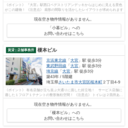
《ポイント》 『大宮』駅西口ペデストリアンデッキからはじめに見える景色
がこの建物！ 《注意点》 扇形の間取りを活かしたレイアウトが求められます
現在空き物件情報がありません。
「小暮ビル」への
お問い合わせはこちら
榎本ビル
賃貸 | 店舗事務所
京浜東北線
「
大宮
」駅 徒歩3分
東武野田線
「
大宮
」駅 徒歩3分
埼京線
「
大宮
」駅 徒歩3分
築43年 / 5階建
埼玉県
さいたま市大宮区
桜木町
２丁目4-9
《ポイント》 有名店舗が立ち並ぶ大通りに面した好立地！ サービス店舗に
適した１フロア１テナントの整形無柱空間！ 《注意点》 トイレは２箇所あり
ますが１つは和式になります
現在空き物件情報がありません。
「榎本ビル」への
お問い合わせはこちら