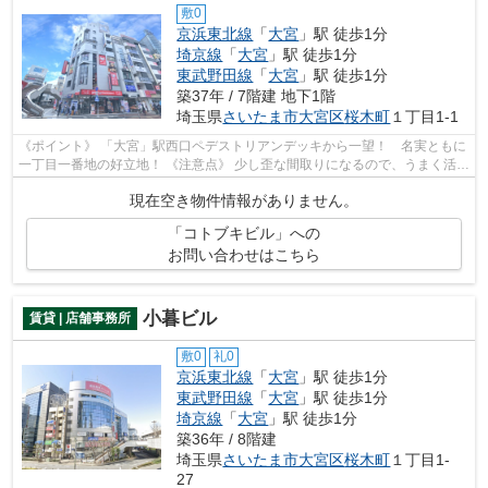
敷0
京浜東北線
「
大宮
」駅 徒歩1分
埼京線
「
大宮
」駅 徒歩1分
東武野田線
「
大宮
」駅 徒歩1分
築37年 / 7階建 地下1階
埼玉県
さいたま市大宮区
桜木町
１丁目1-1
《ポイント》 「大宮」駅西口ペデストリアンデッキから一望！ 名実ともに
一丁目一番地の好立地！ 《注意点》 少し歪な間取りになるので、うまく活か
せるレイアウトが求められます
現在空き物件情報がありません。
「コトブキビル」への
お問い合わせはこちら
小暮ビル
賃貸 | 店舗事務所
敷0
礼0
京浜東北線
「
大宮
」駅 徒歩1分
東武野田線
「
大宮
」駅 徒歩1分
埼京線
「
大宮
」駅 徒歩1分
築36年 / 8階建
埼玉県
さいたま市大宮区
桜木町
１丁目1-
27