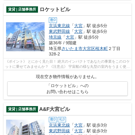
ロケットビル
賃貸 | 店舗事務所
敷0
京浜東北線
「
大宮
」駅 徒歩5分
東武野田線
「
大宮
」駅 徒歩5分
埼京線
「
大宮
」駅 徒歩5分
築36年 / 9階建
埼玉県
さいたま市大宮区
桜木町
２丁目
328-2
《ポイント》 とにかく見た目！ 絶大のインパクトであなたの事業をこのロケ
ットに乗せてみませんか？ 《注意点》 宇宙船の様な丸型の室内をうまく使い
こなせるかが決め手になります
現在空き物件情報がありません。
「ロケットビル」への
お問い合わせはこちら
A&F大宮ビル
賃貸 | 店舗事務所
敷0
礼0
京浜東北線
「
大宮
」駅 徒歩3分
東武野田線
「
大宮
」駅 徒歩3分