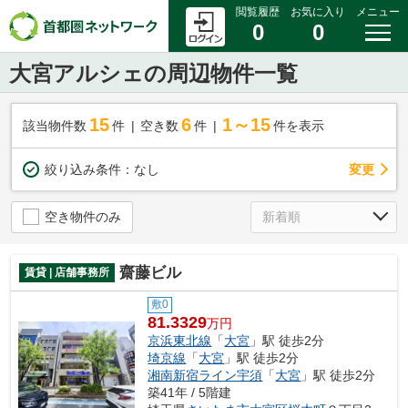
閲覧履歴
お気に入り
メニュー
0
0
大宮アルシェの周辺物件一覧
15
6
1～15
該当物件数
件
空き数
件
件を表示
変更
絞り込み条件：
なし
空き物件のみ
齋藤ビル
賃貸 | 店舗事務所
敷0
81.3329
万円
京浜東北線
「
大宮
」駅 徒歩2分
埼京線
「
大宮
」駅 徒歩2分
湘南新宿ライン宇須
「
大宮
」駅 徒歩2分
築41年 / 5階建