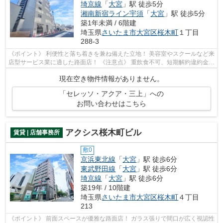
埼京線
「
大宮
」駅 徒歩5分
湘南新宿ライン宇須
「
大宮
」駅 徒歩5分
築1年未満 / 6階建
埼玉県
さいたま市大宮区
桜木町
１丁目
288-3
《ポイント》 利便性と落ち着きを兼ね備えた立地！ 美容室やスクールなど来
店型サービス業に適した路面店！ 《注意点》 重飲食不可、短期解約違約金あ
り
現在空き物件情報がありません。
「セレッソ・アクア・三上」への
お問い合わせはこちら
アクシス桜木町ビル
賃貸 | 店舗事務所
敷0
京浜東北線
「
大宮
」駅 徒歩6分
東武野田線
「
大宮
」駅 徒歩6分
埼京線
「
大宮
」駅 徒歩6分
築19年 / 10階建
埼玉県
さいたま市大宮区
桜木町
４丁目
213
《ポイント》 前面スペースが優雅な路面店！ ガラス張りで間口が広く視認性