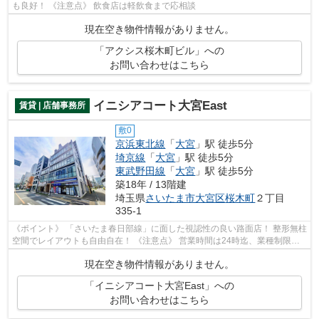
も良好！ 《注意点》 飲食店は軽飲食まで応相談
現在空き物件情報がありません。
「アクシス桜木町ビル」への
お問い合わせはこちら
イニシアコート大宮East
賃貸 | 店舗事務所
敷0
京浜東北線
「
大宮
」駅 徒歩5分
埼京線
「
大宮
」駅 徒歩5分
東武野田線
「
大宮
」駅 徒歩5分
築18年 / 13階建
埼玉県
さいたま市大宮区
桜木町
２丁目
335-1
《ポイント》 「さいたま春日部線」に面した視認性の良い路面店！ 整形無柱
空間でレイアウトも自由自在！ 《注意点》 営業時間は24時迄、業種制限有
り（飲食店、不動産業不可）
現在空き物件情報がありません。
「イニシアコート大宮East」への
お問い合わせはこちら