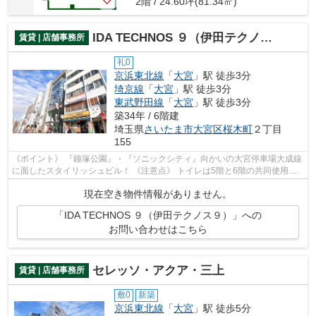
2階 / 24.60坪(81.34㎡)
IDA TECHNOS ９（伊田テクノス９）
賃貸 | 店舗事務所
礼0
京浜東北線
「
大宮
」駅 徒歩3分
埼京線
「
大宮
」駅 徒歩3分
東武野田線
「
大宮
」駅 徒歩3分
築34年 / 6階建
埼玉県
さいたま市大宮区
桜木町
２丁目
155
《ポイント》 『鐘塚公園』・『ソニックシティ』向かいの大宮停車場大成線
に面したスタイリッシュビル！ 《注意点》 トイレは5階と6階の共同使用に
なります
現在空き物件情報がありません。
「IDA TECHNOS ９（伊田テクノス９）」への
お問い合わせはこちら
セレッソ・アクア・三上
賃貸 | 店舗事務所
敷0
新築
京浜東北線
「
大宮
」駅 徒歩5分