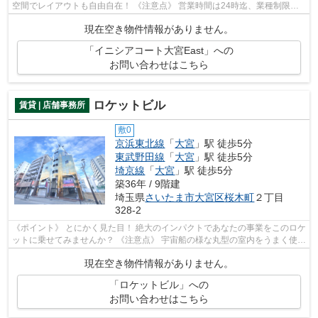
空間でレイアウトも自由自在！ 《注意点》 営業時間は24時迄、業種制限有
り（飲食店、不動産業不可）
現在空き物件情報がありません。
「イニシアコート大宮East」への
お問い合わせはこちら
ロケットビル
賃貸 | 店舗事務所
敷0
京浜東北線
「
大宮
」駅 徒歩5分
東武野田線
「
大宮
」駅 徒歩5分
埼京線
「
大宮
」駅 徒歩5分
築36年 / 9階建
埼玉県
さいたま市大宮区
桜木町
２丁目
328-2
《ポイント》 とにかく見た目！ 絶大のインパクトであなたの事業をこのロケ
ットに乗せてみませんか？ 《注意点》 宇宙船の様な丸型の室内をうまく使い
こなせるかが決め手になります
現在空き物件情報がありません。
「ロケットビル」への
お問い合わせはこちら