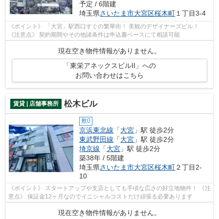
予定 / 6階建
埼玉県
さいたま市大宮区
桜木町
１丁目3-4
《ポイント》 「大宮」駅西口すぐの繁華街！ 美観のデザイナーズビル！
《注意点》 契約期間やその他諸条件は申込書ベースにて相談可能
現在空き物件情報がありません。
「東栄アネックスビルII」への
お問い合わせはこちら
松木ビル
賃貸 | 店舗事務所
敷0
京浜東北線
「
大宮
」駅 徒歩2分
東武野田線
「
大宮
」駅 徒歩2分
埼京線
「
大宮
」駅 徒歩2分
築38年 / 5階建
埼玉県
さいたま市大宮区
桜木町
２丁目2-
10
《ポイント》 スタートアップや支店としても手頃な広さの好立地物件！ 《注
意点》 保証金12ヶ月なのでイニシャルコストだけ頑張る必要あります
現在空き物件情報がありません。