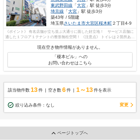
東武野田線
「
大宮
」駅 徒歩3分
埼京線
「
大宮
」駅 徒歩3分
築43年 / 5階建
埼玉県
さいたま市大宮区
桜木町
２丁目4-9
《ポイント》 有名店舗が立ち並ぶ大通りに面した好立地！ サービス店舗に
適した１フロア１テナントの整形無柱空間！ 《注意点》 トイレは２箇所あり
ますが１つは和式になります
現在空き物件情報がありません。
「榎本ビル」への
お問い合わせはこちら
13
6
1～13
該当物件数
件
空き数
件
件を表示
変更
絞り込み条件：
なし
ページトップへ