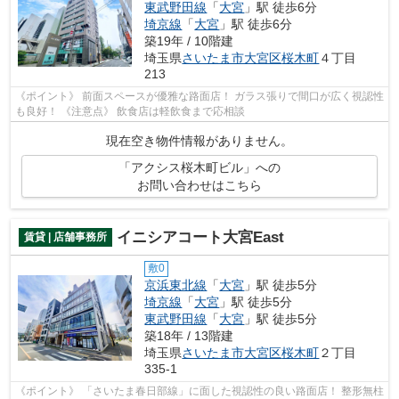
東武野田線
「
大宮
」駅 徒歩6分
埼京線
「
大宮
」駅 徒歩6分
築19年 / 10階建
埼玉県
さいたま市大宮区
桜木町
４丁目
213
《ポイント》 前面スペースが優雅な路面店！ ガラス張りで間口が広く視認性
も良好！ 《注意点》 飲食店は軽飲食まで応相談
現在空き物件情報がありません。
「アクシス桜木町ビル」への
お問い合わせはこちら
イニシアコート大宮East
賃貸 | 店舗事務所
敷0
京浜東北線
「
大宮
」駅 徒歩5分
埼京線
「
大宮
」駅 徒歩5分
東武野田線
「
大宮
」駅 徒歩5分
築18年 / 13階建
埼玉県
さいたま市大宮区
桜木町
２丁目
335-1
《ポイント》 「さいたま春日部線」に面した視認性の良い路面店！ 整形無柱