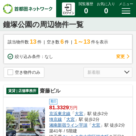
閲覧履歴
お気に入り
メニュー
0
0
鐘塚公園の周辺物件一覧
13
6
1～13
該当物件数
件
空き数
件
件を表示
変更
絞り込み条件：
なし
空き物件のみ
齋藤ビル
賃貸 | 店舗事務所
敷0
81.3329
万円
京浜東北線
「
大宮
」駅 徒歩2分
埼京線
「
大宮
」駅 徒歩2分
湘南新宿ライン宇須
「
大宮
」駅 徒歩2分
築41年 / 5階建