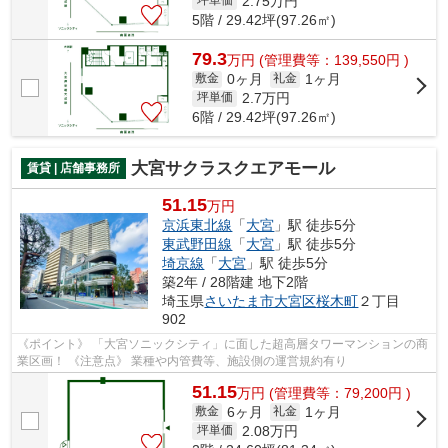
2.75
万円
坪単価
5階 / 29.42坪(97.26㎡)
79.3
万
円
(管理費等：139,550円 )
0ヶ月
1ヶ月
敷金
礼金
2.7
万円
坪単価
6階 / 29.42坪(97.26㎡)
大宮サクラスクエアモール
賃貸 | 店舗事務所
51.15
万円
京浜東北線
「
大宮
」駅 徒歩5分
東武野田線
「
大宮
」駅 徒歩5分
埼京線
「
大宮
」駅 徒歩5分
築2年 / 28階建 地下2階
埼玉県
さいたま市大宮区
桜木町
２丁目
902
《ポイント》 「大宮ソニックシティ」に面した超高層タワーマンションの商
業区画！ 《注意点》 業種や内管費等、施設側の運営規約有り
51.15
万
円
(管理費等：79,200円 )
6ヶ月
1ヶ月
敷金
礼金
2.08
万円
坪単価