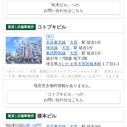
「松木ビル」への
お問い合わせはこちら
コトブキビル
賃貸 | 店舗事務所
敷0
京浜東北線
「
大宮
」駅 徒歩1分
埼京線
「
大宮
」駅 徒歩1分
東武野田線
「
大宮
」駅 徒歩1分
築37年 / 7階建 地下1階
埼玉県
さいたま市大宮区
桜木町
１丁目1-1
《ポイント》 「大宮」駅西口ペデストリアンデッキから一望！ 名実ともに
一丁目一番地の好立地！ 《注意点》 少し歪な間取りになるので、うまく活か
せるレイアウトが求められます
現在空き物件情報がありません。
「コトブキビル」への
お問い合わせはこちら
榎本ビル
賃貸 | 店舗事務所
京浜東北線
「
大宮
」駅 徒歩3分