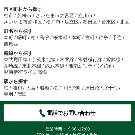
市区町村から探す
柏市
/
船橋市
/
さいたま市大宮区
/
立川市
/
さいたま市浦和区
/
松戸市
/
足立区
/
墨田区
/
台東区
/
北区
町名から探す
本町
/
曙町
/
柏
/
高砂
/
桜木町
/
本町
/
宮町
/
錦糸
/
千住
/
前原西
路線から探す
東武野田線
/
京浜東北線
/
常磐線
/
常磐緩行線
/
総武線
/
高崎線
/
東北本線
/
総武本線
/
湘南新宿ライン宇須
/
湘南新宿ライン高海
駅から探す
柏
/
浦和
/
大宮
/
船橋
/
松戸
/
錦糸町
/
津田沼
/
北千住
/
赤羽
/
蒲田
電話でお問い合わせ
営業時間：
9:00~17:00
定休日：
土曜日・日曜日・祝日