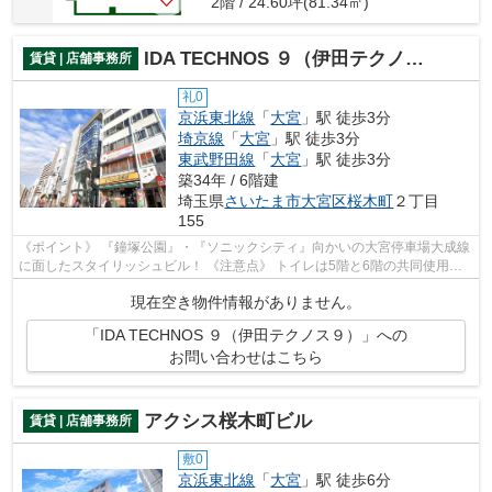
2階 / 24.60坪(81.34㎡)
IDA TECHNOS ９（伊田テクノス９）
賃貸 | 店舗事務所
礼0
京浜東北線
「
大宮
」駅 徒歩3分
埼京線
「
大宮
」駅 徒歩3分
東武野田線
「
大宮
」駅 徒歩3分
築34年 / 6階建
埼玉県
さいたま市大宮区
桜木町
２丁目
155
《ポイント》 『鐘塚公園』・『ソニックシティ』向かいの大宮停車場大成線
に面したスタイリッシュビル！ 《注意点》 トイレは5階と6階の共同使用に
なります
現在空き物件情報がありません。
「IDA TECHNOS ９（伊田テクノス９）」への
お問い合わせはこちら
アクシス桜木町ビル
賃貸 | 店舗事務所
敷0
京浜東北線
「
大宮
」駅 徒歩6分