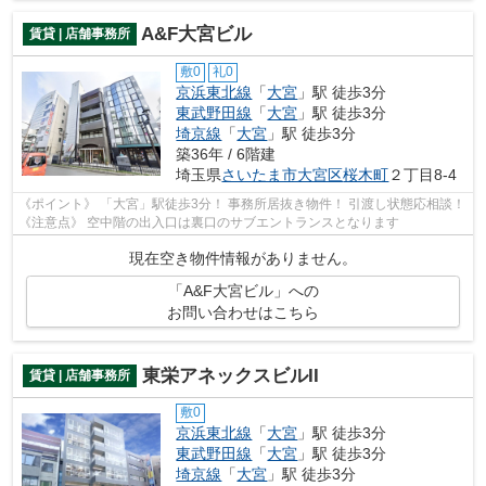
A&F大宮ビル
賃貸 | 店舗事務所
敷0
礼0
京浜東北線
「
大宮
」駅 徒歩3分
東武野田線
「
大宮
」駅 徒歩3分
埼京線
「
大宮
」駅 徒歩3分
築36年 / 6階建
埼玉県
さいたま市大宮区
桜木町
２丁目8-4
《ポイント》 「大宮」駅徒歩3分！ 事務所居抜き物件！ 引渡し状態応相談！
《注意点》 空中階の出入口は裏口のサブエントランスとなります
現在空き物件情報がありません。
「A&F大宮ビル」への
お問い合わせはこちら
東栄アネックスビルII
賃貸 | 店舗事務所
敷0
京浜東北線
「
大宮
」駅 徒歩3分
東武野田線
「
大宮
」駅 徒歩3分
埼京線
「
大宮
」駅 徒歩3分