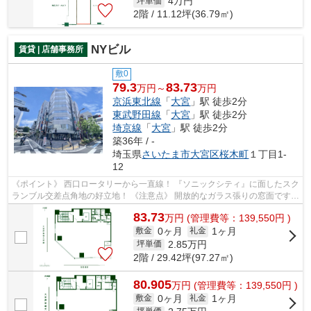
4
万円
坪単価
2階 / 11.12坪(36.79㎡)
NYビル
賃貸 | 店舗事務所
敷0
79.3
83.73
万円～
万円
京浜東北線
「
大宮
」駅 徒歩2分
東武野田線
「
大宮
」駅 徒歩2分
埼京線
「
大宮
」駅 徒歩2分
築36年 / -
埼玉県
さいたま市大宮区
桜木町
１丁目1-
12
《ポイント》 西口ロータリーから一直線！ 『ソニックシティ』に面したスク
ランブル交差点角地の好立地！ 《注意点》 開放的なガラス張りの窓面ですが
遮光を考慮する必要あり
83.73
万
円
(管理費等：139,550円 )
0ヶ月
1ヶ月
敷金
礼金
2.85
万円
坪単価
2階 / 29.42坪(97.27㎡)
80.905
万
円
(管理費等：139,550円 )
0ヶ月
1ヶ月
敷金
礼金