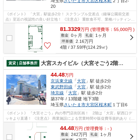
埼玉県
さいたま市大宮区
桜木町
２丁目2-
20
《ポイント》 「大宮」駅徒歩2分！ スクランブル交差点（鐘塚公園前交差
点）至近の視認性の良い好立地！ 《注意点》 重飲食不可、業種バッティング
は要協議
81.3329
万
円
(管理費等：55,000円 )
0ヶ月
1ヶ月
敷金
礼金
2.16
万円
坪単価
4階 / 37.59坪(124.29㎡)
大宮スカイビル（大宮そごう2階専門店街）
賃貸 | 店舗事務所
44.48
万円
京浜東北線
「
大宮
」駅 徒歩2分
東武野田線
「
大宮
」駅 徒歩2分
埼京線
「
大宮
」駅 徒歩2分
築37年 / 13階建 地下3階
埼玉県
さいたま市大宮区
桜木町
１丁目6
《ポイント》 『大宮そごう』内の専門店街区画！ 2階は「大宮」駅西口デ
ッキより直通！ 《注意点》 商業施設による営業時間や販促費等規約あり（備
考参照）
44.48
万
円
(管理費等：- )
242万円
1ヶ月
敷金
礼金