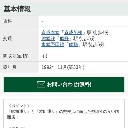
基本情報
賃料
-
京成本線
「
京成船橋
」駅 徒歩4分
交通
総武線
「
船橋
」駅 徒歩5分
東武野田線
「
船橋
」駅 徒歩5分
間取り(面積)
-(-)
築年月
1992年 11月(築33年)
お問い合わせ(無料)
《ポイント》
『駅前通り』と『本町通り』の交差点に面した視認性の良い路
面店！