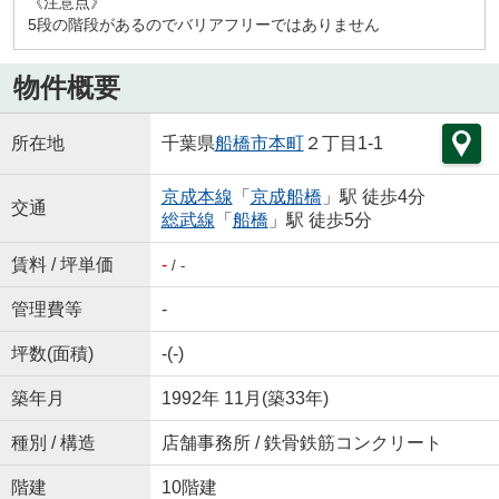
《注意点》
5段の階段があるのでバリアフリーではありません
物件概要
所在地
千葉県
船橋市
本町
２丁目1-1
京成本線
「
京成船橋
」駅 徒歩4分
交通
総武線
「
船橋
」駅 徒歩5分
賃料 / 坪単価
-
/ -
管理費等
-
坪数(面積)
-(-)
築年月
1992年 11月(築33年)
種別 / 構造
店舗事務所 / 鉄骨鉄筋コンクリート
階建
10階建