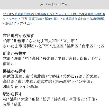
ページトップへ
北千住など郊外主要駅で貸店舗をお探しならテナント仲介の株式会社首都圏ネ
ットワーク
>
(店舗(賃貸))路線・駅から探す
>
京成電鉄京成本線
>
京成船橋駅
>
船橋スクエア21ビル
市区町村から探す
柏市
/
船橋市
/
さいたま市大宮区
/
立川市
/
さいたま市浦和区
/
松戸市
/
足立区
/
墨田区
/
台東区
/
北区
町名から探す
本町
/
曙町
/
柏
/
高砂
/
桜木町
/
本町
/
宮町
/
錦糸
/
千住
/
前原西
路線から探す
東武野田線
/
京浜東北線
/
常磐線
/
常磐緩行線
/
総武線
/
高崎線
/
東北本線
/
総武本線
/
湘南新宿ライン宇須
/
湘南新宿ライン高海
駅から探す
柏
/
浦和
/
大宮
/
船橋
/
松戸
/
錦糸町
/
津田沼
/
北千住
/
赤羽
/
蒲田