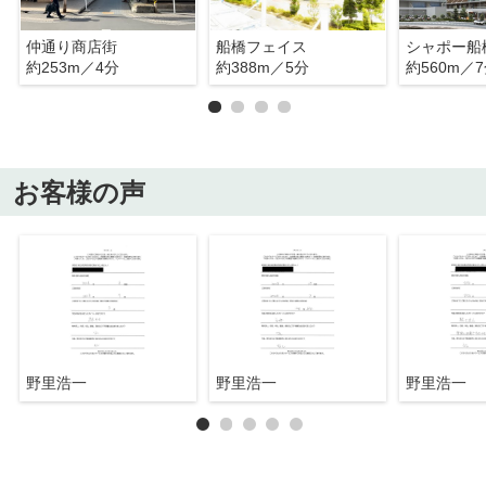
仲通り商店街
船橋フェイス
シャポー船
約253m／4分
約388m／5分
約560m／
お客様の声
野里浩一
野里浩一
野里浩一