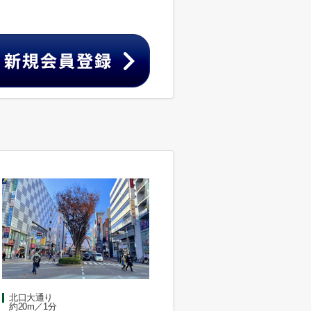
北口大通り
約20m／1分