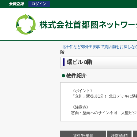
北千住など郊外主要駅で貸店舗をお探しな
階
曙ビル 8階
物件紹介
《ポイント》
「立川」駅徒歩1分！ 北口デッキに隣
《注意点》
窓面・壁面へのサイン不可、大型ビジ
賃料/坪単価
坪数/面積