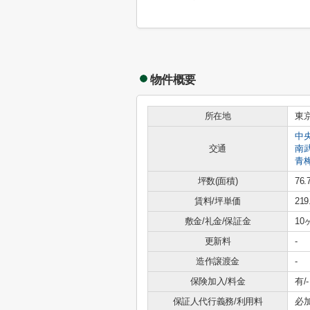
物件概要
所在地
東
中
交通
南
青
坪数(面積)
76.
賃料/坪単価
21
敷金/礼金/保証金
10
更新料
-
造作譲渡金
-
保険加入/料金
有/-
保証人代行義務/利用料
必