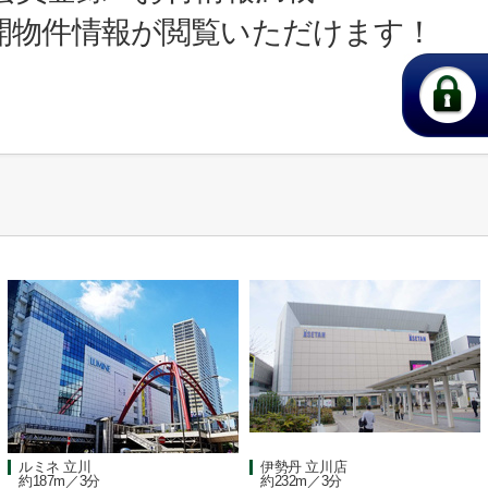
開物件情報が閲覧いただけます！
ルミネ 立川
伊勢丹 立川店
約187m／3分
約232m／3分