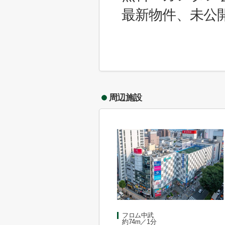
最新物件、未公
周辺施設
フロム中武
約74m／1分