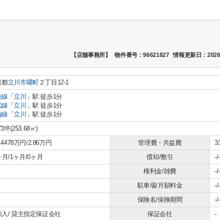
【店舗事務所】
物件番号：96621827
情報更新日：2026
京都
立川市
曙町
２丁目12-1
央線
「
立川
」駅 徒歩1分
武線
「
立川
」駅 徒歩1分
梅線
「
立川
」駅 徒歩1分
73坪(253.68㎡)
9.4478万円/2.86万円
管理費・共益費
3
ヶ月/1ヶ月/0ヶ月
償却/敷引
-/-
権利金/雑費
-/-
駐車場/月額料金
-/-
保険名/保険期間
-/-
加入/
貸主指定保証会社
保証会社
-