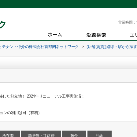
営業時間：
らテナント仲介の株式会社首都圏ネットワーク
>
(店舗(賃貸))路線・駅から探
接した好立地！ 2024年リニューアル工事実施済！
ョンの利用は可（有料）
所在階
管理費・共益費
敷金
礼金