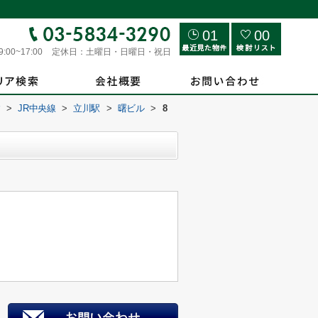
01
00
9:00~17:00
定休日：
土曜日・日曜日・祝日
す
>
JR中央線
>
立川駅
>
曙ビル
>
8