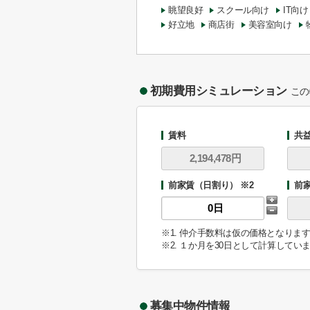
眺望良好
スクール向け
IT向け
好立地
商店街
美容室向け
初期費用シミュレーション
この
賃料
共
前家賃（日割り） ※2
前
※1. 仲介手数料は仮の価格となり
※2. １か月を30日として計算してい
募集中物件情報