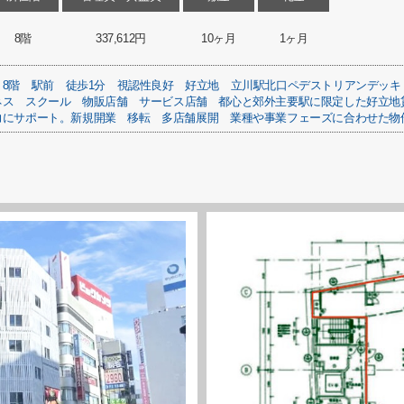
8階
337,612円
10ヶ月
1ヶ月
8階
駅前
徒歩1分
視認性良好
好立地
立川駅北口ペデストリアンデッキ
ネス
スクール
物販店舗
サービス店舗
都心と郊外主要駅に限定した好立地
力にサポート。新規開業
移転
多店舗展開
業種や事業フェーズに合わせた物