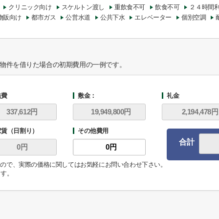
クリニック向け
スケルトン渡し
重飲食不可
飲食不可
２４時間
物販向け
都市ガス
公営水道
公共下水
エレベーター
個別空調
物件を借りた場合の初期費用の一例です。
益費
敷金：
礼金
家賃（日割り）
その他費用
合計
ますので、実際の価格に関してはお気軽にお問い合わせ下さい。
ます。