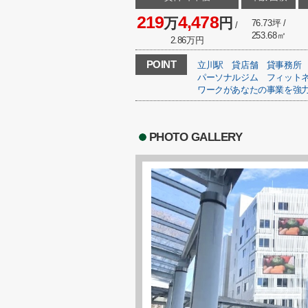
219
4,478
万
円
76.73坪 /
/
253.68㎡
2.86万円
POINT
立川駅
貸店舗
貸事務所
パーソナルジム
フィット
ワークがあなたの事業を強
PHOTO GALLERY