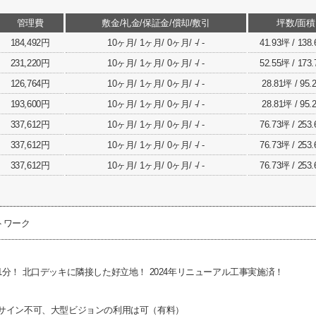
管理費
敷金/礼金/保証金/償却/敷引
坪数/面積
184,492円
10ヶ月/ 1ヶ月/ 0ヶ月/ -/ -
41.93坪 / 138
231,220円
10ヶ月/ 1ヶ月/ 0ヶ月/ -/ -
52.55坪 / 173
126,764円
10ヶ月/ 1ヶ月/ 0ヶ月/ -/ -
28.81坪 / 95
193,600円
10ヶ月/ 1ヶ月/ 0ヶ月/ -/ -
28.81坪 / 95
337,612円
10ヶ月/ 1ヶ月/ 0ヶ月/ -/ -
76.73坪 / 253
337,612円
10ヶ月/ 1ヶ月/ 0ヶ月/ -/ -
76.73坪 / 253
337,612円
10ヶ月/ 1ヶ月/ 0ヶ月/ -/ -
76.73坪 / 253
トワーク
分！ 北口デッキに隣接した好立地！ 2024年リニューアル工事実施済！
サイン不可、大型ビジョンの利用は可（有料）