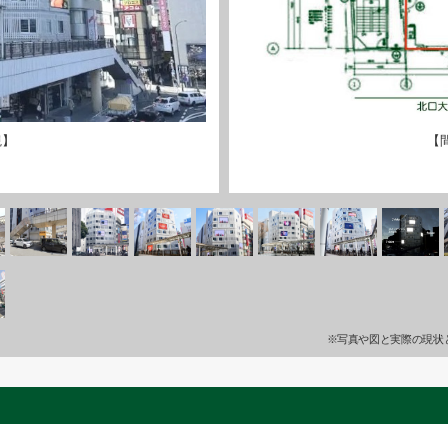
観】
【
※写真や図と実際の現状