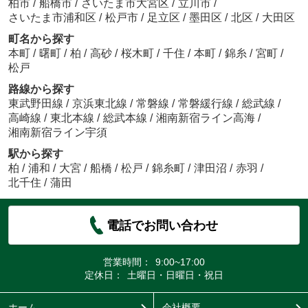
柏市
/
船橋市
/
さいたま市大宮区
/
立川市
/
さいたま市浦和区
/
松戸市
/
足立区
/
墨田区
/
北区
/
大田区
町名から探す
本町
/
曙町
/
柏
/
高砂
/
桜木町
/
千住
/
本町
/
錦糸
/
宮町
/
松戸
路線から探す
東武野田線
/
京浜東北線
/
常磐線
/
常磐緩行線
/
総武線
/
高崎線
/
東北本線
/
総武本線
/
湘南新宿ライン高海
/
湘南新宿ライン宇須
駅から探す
柏
/
浦和
/
大宮
/
船橋
/
松戸
/
錦糸町
/
津田沼
/
赤羽
/
北千住
/
蒲田
電話でお問い合わせ
営業時間：
9:00~17:00
定休日：
土曜日・日曜日・祝日
ホーム
会社概要