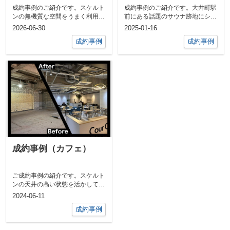
成約事例のご紹介です。スケルト
成約事例のご紹介です。大井町駅
ンの無機質な空間をうまく利用し
前にある話題のサウナ跡地にシー
てお洒落なカフェが誕生しまし
シャバーがオープンしました。温
2026-06-30
2025-01-16
た。ただのカ...
もりのある...
成約事例
成約事例
成約事例（カフェ）
ご成約事例の紹介です。スケルト
ンの天井の高い状態を活かして開
放感のある店舗に仕上がりまし
2024-06-11
た。もともと...
成約事例