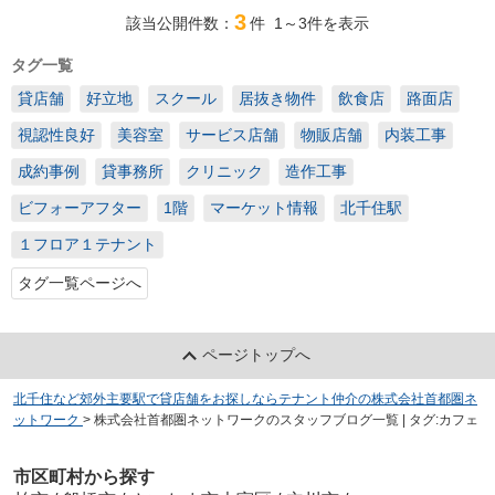
3
該当公開件数：
件
1～3
件を表示
タグ一覧
貸店舗
好立地
スクール
居抜き物件
飲食店
路面店
視認性良好
美容室
サービス店舗
物販店舗
内装工事
成約事例
貸事務所
クリニック
造作工事
ビフォーアフター
1階
マーケット情報
北千住駅
１フロア１テナント
タグ一覧ページへ
ページトップへ
北千住など郊外主要駅で貸店舗をお探しならテナント仲介の株式会社首都圏ネ
ットワーク
>
株式会社首都圏ネットワークのスタッフブログ一覧 | タグ:カフェ
市区町村から探す