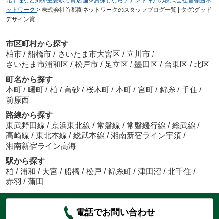
北千住など郊外主要駅で貸店舗をお探しならテナント仲介の株式会社首都圏ネ
ットワーク
>
株式会社首都圏ネットワークのスタッフブログ一覧 | タグ:グッド
デザイン賞
市区町村から探す
柏市
/
船橋市
/
さいたま市大宮区
/
立川市
/
さいたま市浦和区
/
松戸市
/
足立区
/
墨田区
/
台東区
/
北区
町名から探す
本町
/
曙町
/
柏
/
高砂
/
桜木町
/
本町
/
宮町
/
錦糸
/
千住
/
前原西
路線から探す
東武野田線
/
京浜東北線
/
常磐線
/
常磐緩行線
/
総武線
/
高崎線
/
東北本線
/
総武本線
/
湘南新宿ライン宇須
/
湘南新宿ライン高海
駅から探す
柏
/
浦和
/
大宮
/
船橋
/
松戸
/
錦糸町
/
津田沼
/
北千住
/
赤羽
/
蒲田
電話でお問い合わせ