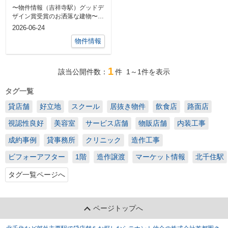
のお洒落な建物
〜物件情報（吉祥寺駅）グッドデ
ザイン賞受賞のお洒落な建物〜
『東急百貨店』至近の『公園通
2026-06-24
り』に面した好...
物件情報
1
該当公開件数：
件
1～1
件を表示
タグ一覧
貸店舗
好立地
スクール
居抜き物件
飲食店
路面店
視認性良好
美容室
サービス店舗
物販店舗
内装工事
成約事例
貸事務所
クリニック
造作工事
ビフォーアフター
1階
造作譲渡
マーケット情報
北千住駅
タグ一覧ページへ
ページトップへ