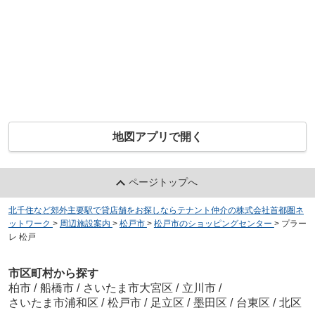
地図アプリで開く
ページトップへ
北千住など郊外主要駅で貸店舗をお探しならテナント仲介の株式会社首都圏ネ
ットワーク
>
周辺施設案内
>
松戸市
>
松戸市のショッピングセンター
>
プラー
レ 松戸
市区町村から探す
柏市
/
船橋市
/
さいたま市大宮区
/
立川市
/
さいたま市浦和区
/
松戸市
/
足立区
/
墨田区
/
台東区
/
北区