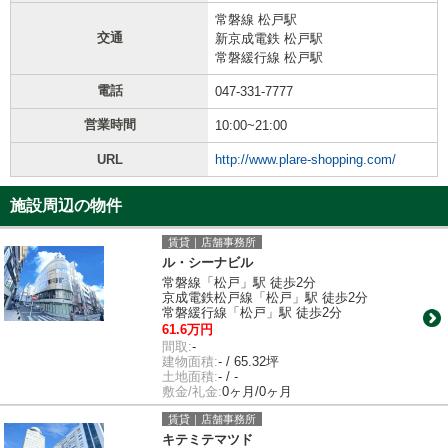
常磐線 松戸駅
交通
新京成電鉄 松戸駅
常磐緩行線 松戸駅
電話
047-331-7777
営業時間
10:00~21:00
URL
http://www.plare-shopping.com/
施設周辺の物件
賃貸｜店舗事務所
ル・シーナビル
常磐線「松戸」駅 徒歩2分
京成電鉄松戸線「松戸」駅 徒歩2分
常磐緩行線「松戸」駅 徒歩2分
61.6万円
間取:
-
建物面積:
- / 65.32坪
土地面積:
- / -
敷金/礼金:
0ヶ月/0ヶ月
賃貸｜店舗事務所
キテミテマツド