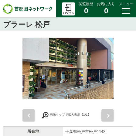
閲覧履歴
お気に入り
メニュー
0
0
プラーレ 松戸
前
次
画像タップで拡大表示【
1
/1】
所在地
千葉県松戸市松戸1142