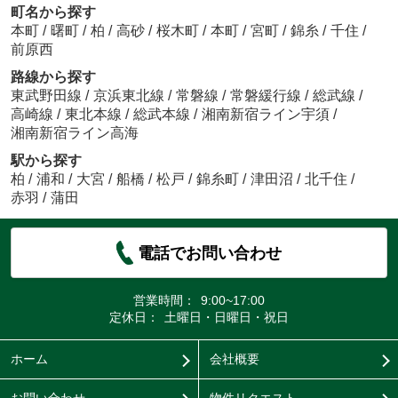
町名から探す
本町
/
曙町
/
柏
/
高砂
/
桜木町
/
本町
/
宮町
/
錦糸
/
千住
/
前原西
路線から探す
東武野田線
/
京浜東北線
/
常磐線
/
常磐緩行線
/
総武線
/
高崎線
/
東北本線
/
総武本線
/
湘南新宿ライン宇須
/
湘南新宿ライン高海
駅から探す
柏
/
浦和
/
大宮
/
船橋
/
松戸
/
錦糸町
/
津田沼
/
北千住
/
赤羽
/
蒲田
電話でお問い合わせ
営業時間：
9:00~17:00
定休日：
土曜日・日曜日・祝日
ホーム
会社概要