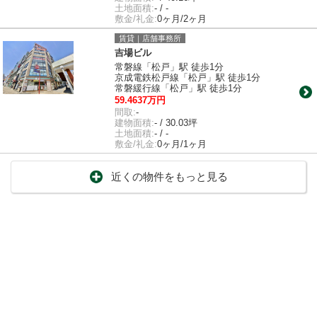
土地面積:
- / -
敷金/礼金:
0ヶ月/2ヶ月
賃貸｜店舗事務所
吉場ビル
常磐線「松戸」駅 徒歩1分
京成電鉄松戸線「松戸」駅 徒歩1分
常磐緩行線「松戸」駅 徒歩1分
59.4637万円
間取:
-
建物面積:
- / 30.03坪
土地面積:
- / -
敷金/礼金:
0ヶ月/1ヶ月
近くの物件をもっと見る