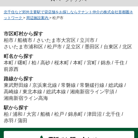
北千住など郊外主要駅で貸店舗をお探しならテナント仲介の株式会社首都圏ネ
ットワーク
>
周辺施設案内
>
松戸市
市区町村から探す
柏市
/
船橋市
/
さいたま市大宮区
/
立川市
/
さいたま市浦和区
/
松戸市
/
足立区
/
墨田区
/
台東区
/
北区
町名から探す
本町
/
曙町
/
柏
/
高砂
/
桜木町
/
本町
/
宮町
/
錦糸
/
千住
/
前原西
路線から探す
東武野田線
/
京浜東北線
/
常磐線
/
常磐緩行線
/
総武線
/
高崎線
/
東北本線
/
総武本線
/
湘南新宿ライン宇須
/
湘南新宿ライン高海
駅から探す
柏
/
浦和
/
大宮
/
船橋
/
松戸
/
錦糸町
/
津田沼
/
北千住
/
赤羽
/
蒲田