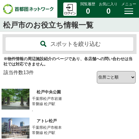
閲覧履歴
お気に入り
メニュー
0
0
松戸市のお役立ち情報一覧
スポットを絞り込む
※物件情報の周辺施設紹介のページであり、各店舗への問い合わせは当
社では対応できません。
該当件数
13
件
松戸中央公園
千葉県松戸市岩瀬
常磐線 松戸駅
-
アトレ松戸
千葉県松戸市根本
常磐線 松戸駅