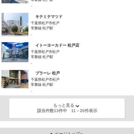
-
キテミテマツド
千葉県松戸市松戸
常磐線 松戸駅
-
イトーヨーカドー 松戸店
千葉県松戸市松戸
常磐線 松戸駅
-
プラーレ 松戸
千葉県松戸市松戸
常磐線 松戸駅
-
もっと見る
該当件数13件中
11
－
20
件表示
ページトップへ