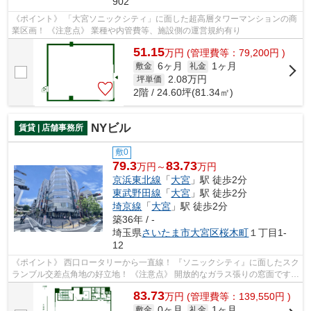
902
《ポイント》 「大宮ソニックシティ」に面した超高層タワーマンションの商
業区画！ 《注意点》 業種や内管費等、施設側の運営規約有り
51.15
万
円
(管理費等：79,200円 )
6ヶ月
1ヶ月
敷金
礼金
2.08
万円
坪単価
2階 / 24.60坪(81.34㎡)
NYビル
賃貸 | 店舗事務所
敷0
79.3
83.73
万円～
万円
京浜東北線
「
大宮
」駅 徒歩2分
東武野田線
「
大宮
」駅 徒歩2分
埼京線
「
大宮
」駅 徒歩2分
築36年 / -
埼玉県
さいたま市大宮区
桜木町
１丁目1-
12
《ポイント》 西口ロータリーから一直線！ 『ソニックシティ』に面したスク
ランブル交差点角地の好立地！ 《注意点》 開放的なガラス張りの窓面ですが
遮光を考慮する必要あり
83.73
万
円
(管理費等：139,550円 )
0ヶ月
1ヶ月
敷金
礼金