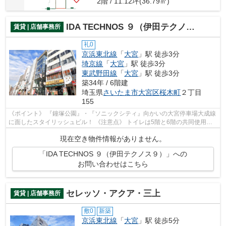
2階 / 11.12坪(36.79㎡)
IDA TECHNOS ９（伊田テクノス９）
賃貸 | 店舗事務所
礼0
京浜東北線
「
大宮
」駅 徒歩3分
埼京線
「
大宮
」駅 徒歩3分
東武野田線
「
大宮
」駅 徒歩3分
築34年 / 6階建
埼玉県
さいたま市大宮区
桜木町
２丁目
155
《ポイント》 『鐘塚公園』・『ソニックシティ』向かいの大宮停車場大成線
に面したスタイリッシュビル！ 《注意点》 トイレは5階と6階の共同使用に
なります
現在空き物件情報がありません。
「IDA TECHNOS ９（伊田テクノス９）」への
お問い合わせはこちら
セレッソ・アクア・三上
賃貸 | 店舗事務所
敷0
新築
京浜東北線
「
大宮
」駅 徒歩5分