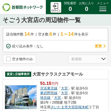
閲覧履歴
お気に入り
メニュー
0
0
そごう大宮店の周辺物件一覧
14
6
1～14
該当物件数
件
空き数
件
件を表示
変更
絞り込み条件：
なし
空き物件のみ
大宮サクラスクエアモール
賃貸 | 店舗事務所
51.15
万円
京浜東北線
「
大宮
」駅 徒歩5分
東武野田線
「
大宮
」駅 徒歩5分
埼京線
「
大宮
」駅 徒歩5分
築2年 / 28階建 地下2階
埼玉県
さいたま市大宮区
桜木町
２丁目