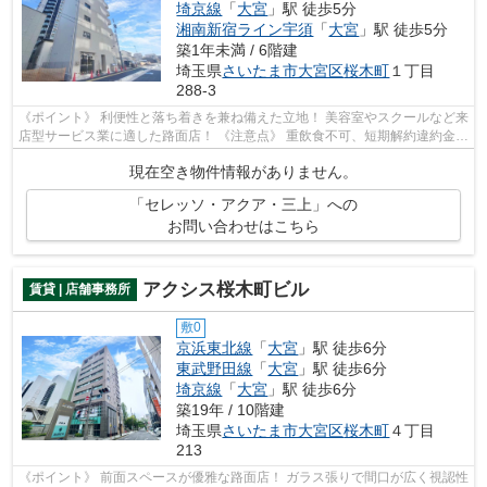
埼京線
「
大宮
」駅 徒歩5分
湘南新宿ライン宇須
「
大宮
」駅 徒歩5分
築1年未満 / 6階建
埼玉県
さいたま市大宮区
桜木町
１丁目
288-3
《ポイント》 利便性と落ち着きを兼ね備えた立地！ 美容室やスクールなど来
店型サービス業に適した路面店！ 《注意点》 重飲食不可、短期解約違約金あ
り
現在空き物件情報がありません。
「セレッソ・アクア・三上」への
お問い合わせはこちら
アクシス桜木町ビル
賃貸 | 店舗事務所
敷0
京浜東北線
「
大宮
」駅 徒歩6分
東武野田線
「
大宮
」駅 徒歩6分
埼京線
「
大宮
」駅 徒歩6分
築19年 / 10階建
埼玉県
さいたま市大宮区
桜木町
４丁目
213
《ポイント》 前面スペースが優雅な路面店！ ガラス張りで間口が広く視認性