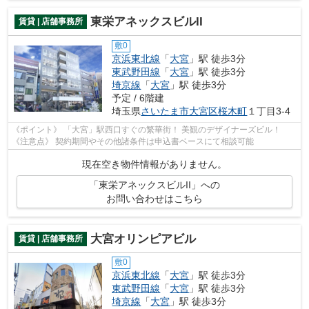
東栄アネックスビルII
賃貸 | 店舗事務所
敷0
京浜東北線
「
大宮
」駅 徒歩3分
東武野田線
「
大宮
」駅 徒歩3分
埼京線
「
大宮
」駅 徒歩3分
予定 / 6階建
埼玉県
さいたま市大宮区
桜木町
１丁目3-4
《ポイント》 「大宮」駅西口すぐの繁華街！ 美観のデザイナーズビル！
《注意点》 契約期間やその他諸条件は申込書ベースにて相談可能
現在空き物件情報がありません。
「東栄アネックスビルII」への
お問い合わせはこちら
大宮オリンピアビル
賃貸 | 店舗事務所
敷0
京浜東北線
「
大宮
」駅 徒歩3分
東武野田線
「
大宮
」駅 徒歩3分
埼京線
「
大宮
」駅 徒歩3分