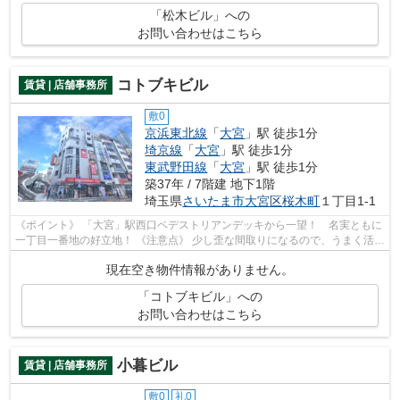
「松木ビル」への
お問い合わせはこちら
コトブキビル
賃貸 | 店舗事務所
敷0
京浜東北線
「
大宮
」駅 徒歩1分
埼京線
「
大宮
」駅 徒歩1分
東武野田線
「
大宮
」駅 徒歩1分
築37年 / 7階建 地下1階
埼玉県
さいたま市大宮区
桜木町
１丁目1-1
《ポイント》 「大宮」駅西口ペデストリアンデッキから一望！ 名実ともに
一丁目一番地の好立地！ 《注意点》 少し歪な間取りになるので、うまく活か
せるレイアウトが求められます
現在空き物件情報がありません。
「コトブキビル」への
お問い合わせはこちら
小暮ビル
賃貸 | 店舗事務所
敷0
礼0