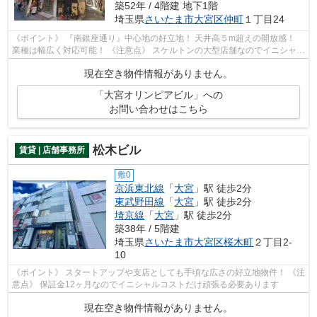
築52年 / 4階建 地下1階
埼玉県
さいたま市大宮区
仲町
１丁目24
《ポイント》 『南銀座通り』中心地の好立地！ 天井高５m超えの開放感！
業種は幅広く対応可能！ 《注意点》 スケルトンの大型店舗なのでイニシャル
コストがかかります
現在空き物件情報がありません。
「大宮オリンピアビル」への
お問い合わせはこちら
松木ビル
賃貸 | 店舗事務所
敷0
京浜東北線
「
大宮
」駅 徒歩2分
東武野田線
「
大宮
」駅 徒歩2分
埼京線
「
大宮
」駅 徒歩2分
築38年 / 5階建
埼玉県
さいたま市大宮区
桜木町
２丁目2-
10
《ポイント》 スタートアップや支店としても手頃な広さの好立地物件！ 《注
意点》 保証金12ヶ月なのでイニシャルコストだけ頑張る必要あります
現在空き物件情報がありません。