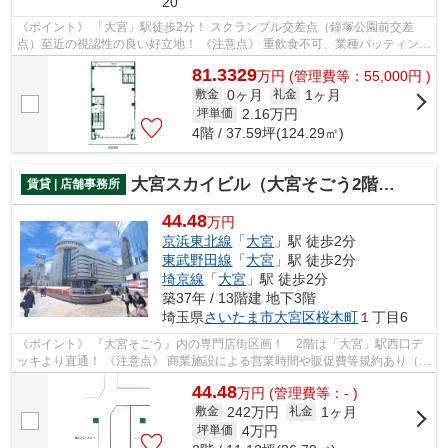
20
《ポイント》 「大宮」駅徒歩2分！ スクランブル交差点（鐘塚公園前交差
点）至近の視認性の良い好立地！ 《注意点》 重飲食不可、業種バッティング
は要協議
81.3329
万
円
(管理費等：55,000円 )
0ヶ月
1ヶ月
敷金
礼金
2.16
万円
坪単価
4階 / 37.59坪(124.29㎡)
大宮スカイビル（大宮そごう2階専門店街）
賃貸 | 店舗事務所
44.48
万円
京浜東北線
「
大宮
」駅 徒歩2分
東武野田線
「
大宮
」駅 徒歩2分
埼京線
「
大宮
」駅 徒歩2分
築37年 / 13階建 地下3階
埼玉県
さいたま市大宮区
桜木町
１丁目6
《ポイント》 『大宮そごう』内の専門店街区画！ 2階は「大宮」駅西口デ
ッキより直通！ 《注意点》 商業施設による営業時間や販促費等規約あり（備
考参照）
44.48
万
円
(管理費等：- )
242万円
1ヶ月
敷金
礼金
4
万円
坪単価