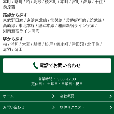
本町
/
曙町
/
柏
/
高砂
/
桜木町
/
本町
/
宮町
/
錦糸
/
千住
/
前原西
路線から探す
東武野田線
/
京浜東北線
/
常磐線
/
常磐緩行線
/
総武線
/
高崎線
/
東北本線
/
総武本線
/
湘南新宿ライン宇須
/
湘南新宿ライン高海
駅から探す
柏
/
浦和
/
大宮
/
船橋
/
松戸
/
錦糸町
/
津田沼
/
北千住
/
赤羽
/
蒲田
電話でお問い合わせ
営業時間：
9:00~17:00
定休日：
土曜日・日曜日・祝日
ホーム
会社概要
お問い合わせ
物件リクエスト