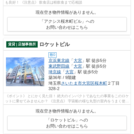
も良好！ 《注意点》 飲食店は軽飲食まで応相談
現在空き物件情報がありません。
「アクシス桜木町ビル」への
お問い合わせはこちら
ロケットビル
賃貸 | 店舗事務所
敷0
京浜東北線
「
大宮
」駅 徒歩5分
東武野田線
「
大宮
」駅 徒歩5分
埼京線
「
大宮
」駅 徒歩5分
築36年 / 9階建
埼玉県
さいたま市大宮区
桜木町
２丁目
328-2
《ポイント》 とにかく見た目！ 絶大のインパクトであなたの事業をこのロケ
ットに乗せてみませんか？ 《注意点》 宇宙船の様な丸型の室内をうまく使い
こなせるかが決め手になります
現在空き物件情報がありません。
「ロケットビル」への
お問い合わせはこちら