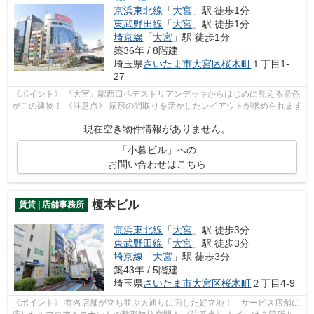
京浜東北線
「
大宮
」駅 徒歩1分
東武野田線
「
大宮
」駅 徒歩1分
埼京線
「
大宮
」駅 徒歩1分
築36年 / 8階建
埼玉県
さいたま市大宮区
桜木町
１丁目1-
27
《ポイント》 『大宮』駅西口ペデストリアンデッキからはじめに見える景色
がこの建物！ 《注意点》 扇形の間取りを活かしたレイアウトが求められます
現在空き物件情報がありません。
「小暮ビル」への
お問い合わせはこちら
榎本ビル
賃貸 | 店舗事務所
京浜東北線
「
大宮
」駅 徒歩3分
東武野田線
「
大宮
」駅 徒歩3分
埼京線
「
大宮
」駅 徒歩3分
築43年 / 5階建
埼玉県
さいたま市大宮区
桜木町
２丁目4-9
《ポイント》 有名店舗が立ち並ぶ大通りに面した好立地！ サービス店舗に