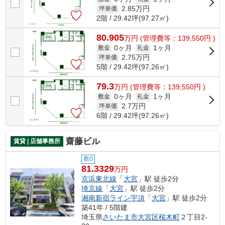
2.85
万円
坪単価
2階 / 29.42坪(97.27㎡)
80.905
万
円
(管理費等：139,550円 )
0ヶ月
1ヶ月
敷金
礼金
2.75
万円
坪単価
5階 / 29.42坪(97.26㎡)
79.3
万
円
(管理費等：139,550円 )
0ヶ月
1ヶ月
敷金
礼金
2.7
万円
坪単価
6階 / 29.42坪(97.26㎡)
齋藤ビル
賃貸 | 店舗事務所
敷0
81.3329
万円
京浜東北線
「
大宮
」駅 徒歩2分
埼京線
「
大宮
」駅 徒歩2分
湘南新宿ライン宇須
「
大宮
」駅 徒歩2分
築41年 / 5階建
埼玉県
さいたま市大宮区
桜木町
２丁目2-