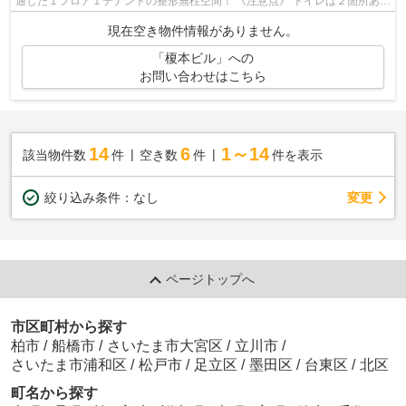
適した１フロア１テナントの整形無柱空間！ 《注意点》 トイレは２箇所あり
ますが１つは和式になります
現在空き物件情報がありません。
「榎本ビル」への
お問い合わせはこちら
14
6
1～14
該当物件数
件
空き数
件
件を表示
変更
絞り込み条件：
なし
ページトップへ
市区町村から探す
柏市
/
船橋市
/
さいたま市大宮区
/
立川市
/
さいたま市浦和区
/
松戸市
/
足立区
/
墨田区
/
台東区
/
北区
町名から探す