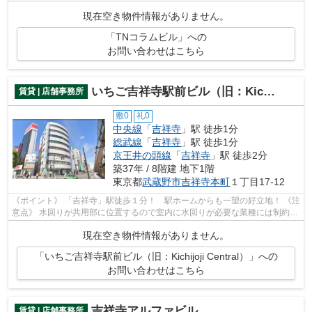
現在空き物件情報がありません。
「TNコラムビル」への
お問い合わせはこちら
いちご吉祥寺駅前ビル（旧：Kichijoji Central）
賃貸 | 店舗事務所
敷0
礼0
中央線
「
吉祥寺
」駅 徒歩1分
総武線
「
吉祥寺
」駅 徒歩1分
京王井の頭線
「
吉祥寺
」駅 徒歩2分
築37年 / 8階建 地下1階
東京都
武蔵野市
吉祥寺本町
１丁目17-12
《ポイント》 「吉祥寺」駅徒歩１分！ 駅ホームからも一望の好立地！ 《注
意点》 水回りが共用部に位置するので室内に水回りが必要な業種には制約が
生じる可能性があります
現在空き物件情報がありません。
「いちご吉祥寺駅前ビル（旧：Kichijoji Central）」への
お問い合わせはこちら
吉祥寺アルファビル
賃貸 | 店舗事務所