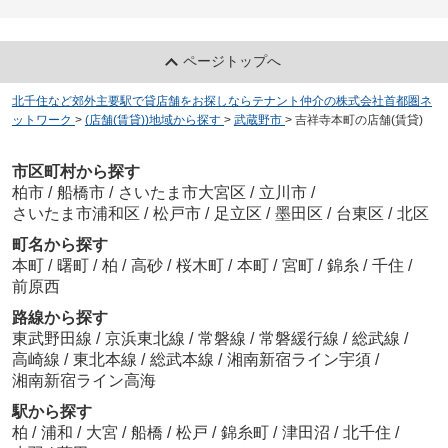
ページトップへ
北千住など郊外主要駅で貸店舗をお探しならテナント仲介の株式会社首都圏ネ
ットワーク
>
(店舗(賃貸))地域から探す
>
武蔵野市
>
吉祥寺本町の店舗(賃貸)
市区町村から探す
柏市
/
船橋市
/
さいたま市大宮区
/
立川市
/
さいたま市浦和区
/
松戸市
/
足立区
/
墨田区
/
台東区
/
北区
町名から探す
本町
/
曙町
/
柏
/
高砂
/
桜木町
/
本町
/
宮町
/
錦糸
/
千住
/
前原西
路線から探す
東武野田線
/
京浜東北線
/
常磐線
/
常磐緩行線
/
総武線
/
高崎線
/
東北本線
/
総武本線
/
湘南新宿ライン宇須
/
湘南新宿ライン高海
駅から探す
柏
/
浦和
/
大宮
/
船橋
/
松戸
/
錦糸町
/
津田沼
/
北千住
/