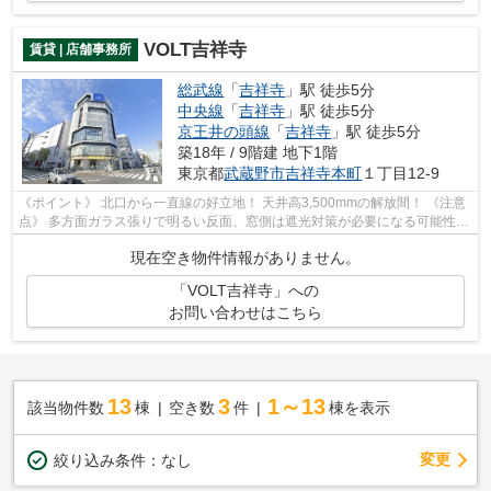
VOLT吉祥寺
賃貸 | 店舗事務所
総武線
「
吉祥寺
」駅 徒歩5分
中央線
「
吉祥寺
」駅 徒歩5分
京王井の頭線
「
吉祥寺
」駅 徒歩5分
築18年 / 9階建 地下1階
東京都
武蔵野市
吉祥寺本町
１丁目12-9
《ポイント》 北口から一直線の好立地！ 天井高3,500mmの解放間！ 《注意
点》 多方面ガラス張りで明るい反面、窓側は遮光対策が必要になる可能性も
あります
現在空き物件情報がありません。
「VOLT吉祥寺」への
お問い合わせはこちら
13
3
1～13
該当物件数
棟
空き数
件
棟を表示
変更
絞り込み条件：
なし