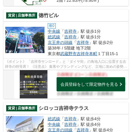
2階 / 22.83坪(75.50㎡)
徳竹ビル
賃貸 | 店舗事務所
敷0
中央線
「
吉祥寺
」駅 徒歩1分
総武線
「
吉祥寺
」駅 徒歩1分
京王井の頭線
「
吉祥寺
」駅 徒歩2分
築38年 / 5階建 地下2階
東京都
武蔵野市
吉祥寺本町
１丁目15-1
《ポイント》 「吉祥寺サンロード」と「ダイヤ街」の角地入口に位置する吉
祥寺の特等席！ 《注意点》 集客やブランディングなど、立地に攻めの姿勢を
取れる方向き
会員登録をして限定物件を見る
シロッコ吉祥寺テラス
賃貸 | 店舗事務所
総武線
「
吉祥寺
」駅 徒歩4分
中央線
「
吉祥寺
」駅 徒歩4分
京王井の頭線
「
吉祥寺
」駅 徒歩4分