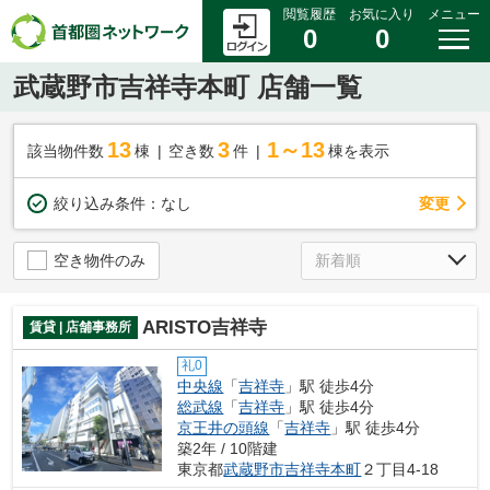
閲覧履歴
お気に入り
メニュー
0
0
武蔵野市吉祥寺本町 店舗一覧
13
3
1～13
該当物件数
棟
空き数
件
棟を表示
変更
絞り込み条件：
なし
空き物件のみ
ARISTO吉祥寺
賃貸 | 店舗事務所
礼0
中央線
「
吉祥寺
」駅 徒歩4分
総武線
「
吉祥寺
」駅 徒歩4分
京王井の頭線
「
吉祥寺
」駅 徒歩4分
築2年 / 10階建
東京都
武蔵野市
吉祥寺本町
２丁目4-18