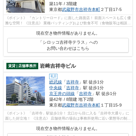
築11年 / 3階建
東京都
武蔵野市
吉祥寺本町
２丁目17-5
《ポイント》 『カントリーロード』に面した路面店！ 前面スペースも広く優
雅な空間！ 《注意点》 業種バッティングおよび飲食不可（食物販等は相談可
能）
現在空き物件情報がありません。
「シロッコ吉祥寺テラス」への
お問い合わせはこちら
岩﨑吉祥寺ビル
賃貸 | 店舗事務所
礼0
総武線
「
吉祥寺
」駅 徒歩1分
中央線
「
吉祥寺
」駅 徒歩1分
京王井の頭線
「
吉祥寺
」駅 徒歩1分
築42年 / 8階建 地下2階
東京都
武蔵野市
吉祥寺本町
１丁目15-9
《ポイント》 「吉祥寺」駅徒歩1分！ 北口から目に入る『吉祥寺大通り』に
面した好立地！ 《注意点》 店舗使用の場合は事務所使用に近い業態等の制限
あり
現在空き物件情報がありません。