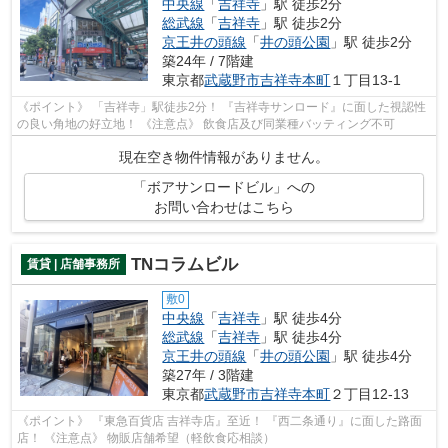
中央線
「
吉祥寺
」駅 徒歩2分
総武線
「
吉祥寺
」駅 徒歩2分
京王井の頭線
「
井の頭公園
」駅 徒歩2分
築24年 / 7階建
東京都
武蔵野市
吉祥寺本町
１丁目13-1
《ポイント》 「吉祥寺」駅徒歩2分！ 『吉祥寺サンロード』に面した視認性
の良い角地の好立地！ 《注意点》 飲食店及び同業種バッティング不可
現在空き物件情報がありません。
「ボアサンロードビル」への
お問い合わせはこちら
TNコラムビル
賃貸 | 店舗事務所
敷0
中央線
「
吉祥寺
」駅 徒歩4分
総武線
「
吉祥寺
」駅 徒歩4分
京王井の頭線
「
井の頭公園
」駅 徒歩4分
築27年 / 3階建
東京都
武蔵野市
吉祥寺本町
２丁目12-13
《ポイント》 『東急百貨店 吉祥寺店』至近！ 『西二条通り』に面した路面
店！ 《注意点》 物販店舗希望（軽飲食応相談）