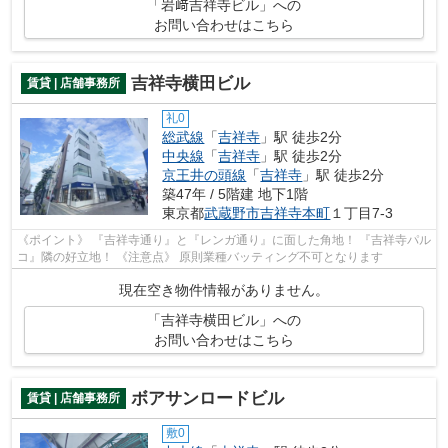
「岩﨑吉祥寺ビル」への
お問い合わせはこちら
吉祥寺横田ビル
賃貸 | 店舗事務所
礼0
総武線
「
吉祥寺
」駅 徒歩2分
中央線
「
吉祥寺
」駅 徒歩2分
京王井の頭線
「
吉祥寺
」駅 徒歩2分
築47年 / 5階建 地下1階
東京都
武蔵野市
吉祥寺本町
１丁目7-3
《ポイント》 『吉祥寺通り』と『レンガ通り』に面した角地！ 『吉祥寺パル
コ』隣の好立地！ 《注意点》 原則業種バッティング不可となります
現在空き物件情報がありません。
「吉祥寺横田ビル」への
お問い合わせはこちら
ボアサンロードビル
賃貸 | 店舗事務所
敷0