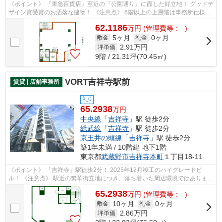
《ポイント》 『東急百貨店』至近の『公園通り』に面した好立地！ グッドデ
ザイン賞受賞のお洒落な建物！ 《注意点》 6階以上の上層階は事務所仕様に
より、電気容量など高負荷な業態...
62.1186
万
円
(管理費等：- )
5ヶ月
0ヶ月
敷金
礼金
2.91
万円
坪単価
9階 / 21.31坪(70.45㎡)
VORT吉祥寺駅前
賃貸 | 店舗事務所
礼0
65.2938
万円
中央線
「
吉祥寺
」駅 徒歩2分
総武線
「
吉祥寺
」駅 徒歩2分
京王井の頭線
「
吉祥寺
」駅 徒歩2分
築1年未満 / 10階建 地下1階
東京都
武蔵野市
吉祥寺本町
１丁目18-11
《ポイント》 「吉祥寺」駅徒歩2分！ 2025年12月竣工のハイグレードビ
ル！ 《注意点》 駅近の繁華街立地につき、落ち着いた周辺環境ではありませ
ん
65.2938
万
円
(管理費等：- )
10ヶ月
0ヶ月
敷金
礼金
2.86
万円
坪単価