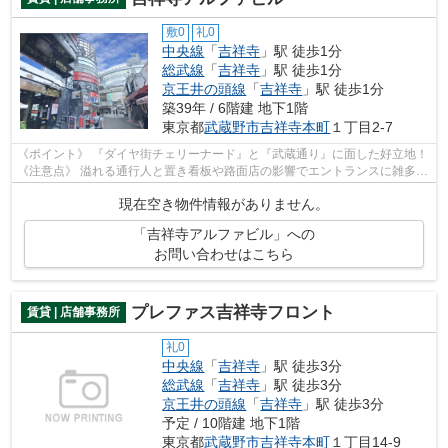
敷0
礼0
中央線
「
吉祥寺
」駅 徒歩1分
総武線
「
吉祥寺
」駅 徒歩1分
京王井の頭線
「
吉祥寺
」駅 徒歩1分
築39年 / 6階建 地下1階
東京都
武蔵野市
吉祥寺本町
１丁目2-7
《ポイント》 『ダイヤ街チェリーナード』と『武蔵通り』に面した好立地！
《注意点》 溢れる通行人と置き看板や路面店の影響でエントランスに雑多感
あり
現在空き物件情報がありません。
「吉祥寺アルファビル」への
お問い合わせはこちら
プレファス吉祥寺フロント
賃貸 | 店舗事務所
礼0
中央線
「
吉祥寺
」駅 徒歩3分
総武線
「
吉祥寺
」駅 徒歩3分
京王井の頭線
「
吉祥寺
」駅 徒歩3分
予定 / 10階建 地下1階
東京都
武蔵野市
吉祥寺本町
１丁目14-9