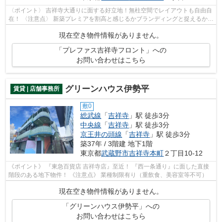
〈ポイント〉 吉祥寺大通りに面する好立地！無柱空間でレイアウトも自由自
在！ 〈注意点〉 新築プレミアを割高と感じるかブランディングと捉えるかが
分かれ目です。
現在空き物件情報がありません。
「プレファス吉祥寺フロント」への
お問い合わせはこちら
グリーンハウス伊勢平
賃貸 | 店舗事務所
敷0
総武線
「
吉祥寺
」駅 徒歩3分
中央線
「
吉祥寺
」駅 徒歩3分
京王井の頭線
「
吉祥寺
」駅 徒歩3分
築37年 / 3階建 地下1階
東京都
武蔵野市
吉祥寺本町
２丁目10-12
《ポイント》 『東急百貨店 吉祥寺店』至近！ 『西一条通り』に面した直接
階段のある地下物件！ 《注意点》 業種制限有り（重飲食、美容室等不可）
現在空き物件情報がありません。
「グリーンハウス伊勢平」への
お問い合わせはこちら