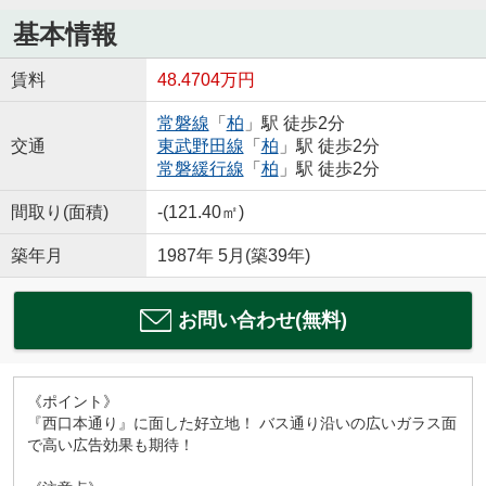
基本情報
賃料
48.4704万円
常磐線
「
柏
」駅 徒歩2分
交通
東武野田線
「
柏
」駅 徒歩2分
常磐緩行線
「
柏
」駅 徒歩2分
間取り(面積)
-(121.40㎡)
築年月
1987年 5月(築39年)
お問い合わせ(無料)
《ポイント》
『西口本通り』に面した好立地！ バス通り沿いの広いガラス面
で高い広告効果も期待！