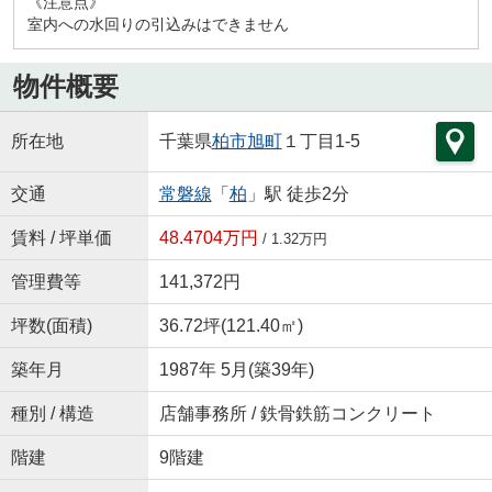
《注意点》
室内への水回りの引込みはできません
物件概要
所在地
千葉県
柏市
旭町
１丁目1-5
交通
常磐線
「
柏
」駅 徒歩2分
賃料 / 坪単価
48.4704万円
/ 1.32万円
管理費等
141,372円
坪数(面積)
36.72坪(121.40㎡)
築年月
1987年 5月(築39年)
種別 / 構造
店舗事務所 / 鉄骨鉄筋コンクリート
階建
9階建