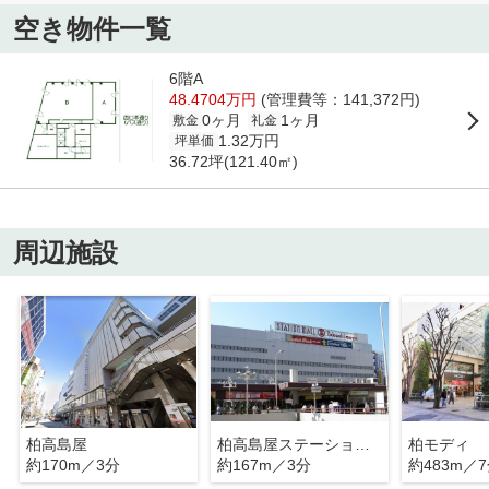
空き物件一覧
6階A
48.4704万円
(管理費等：141,372円)
0ヶ月
1ヶ月
敷金
礼金
1.32万円
坪単価
36.72坪(121.40㎡)
周辺施設
柏高島屋
柏高島屋ステーションモール
柏モディ
約170m／3分
約167m／3分
約483m／