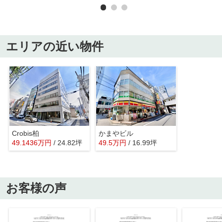
エリアの近い物件
Crobis柏
かまやビル
49.1436
万
円
/ 24.82坪
49.5
万
円
/ 16.99坪
お客様の声