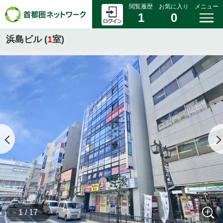
閲覧履歴
お気に入り
メニュー
1
0
浜島ビル (
1
室)
1 / 17