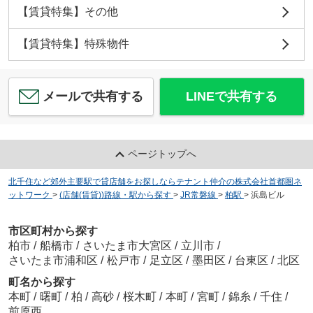
【賃貸特集】その他
【賃貸特集】特殊物件
メールで共有する
LINEで共有する
ページトップへ
北千住など郊外主要駅で貸店舗をお探しならテナント仲介の株式会社首都圏ネ
ットワーク
>
(店舗(賃貸))路線・駅から探す
>
JR常磐線
>
柏駅
>
浜島ビル
市区町村から探す
柏市
/
船橋市
/
さいたま市大宮区
/
立川市
/
さいたま市浦和区
/
松戸市
/
足立区
/
墨田区
/
台東区
/
北区
町名から探す
本町
/
曙町
/
柏
/
高砂
/
桜木町
/
本町
/
宮町
/
錦糸
/
千住
/
前原西