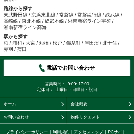
路線から探す
東武野田線
/
京浜東北線
/
常磐線
/
常磐緩行線
/
総武線
/
高崎線
/
東北本線
/
総武本線
/
湘南新宿ライン宇須
/
湘南新宿ライン高海
駅から探す
柏
/
浦和
/
大宮
/
船橋
/
松戸
/
錦糸町
/
津田沼
/
北千住
/
赤羽
/
蒲田
電話でお問い合わせ
営業時間：
9:00~17:00
定休日：
土曜日・日曜日・祝日
ホーム
会社概要
お問い合わせ
物件リクエスト
プライバシーポリシー
利用規約
アクセスマップ
PCサイト