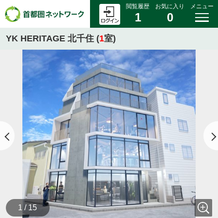
閲覧履歴
お気に入り
メニュー
1
0
YK HERITAGE 北千住 (
1
室)
1 / 15