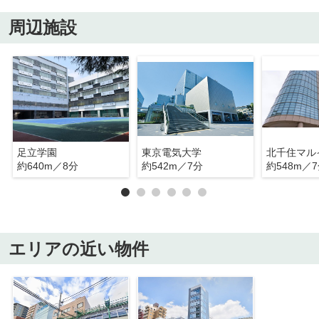
周辺施設
足立学園
東京電気大学
北千住マル
約640m／8分
約542m／7分
約548m／
エリアの近い物件