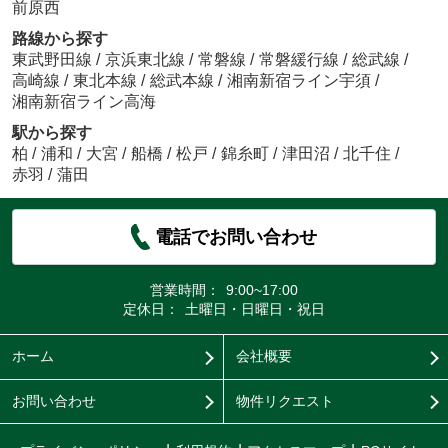
前原西
路線から探す
東武野田線
/
京浜東北線
/
常磐線
/
常磐緩行線
/
総武線
/
高崎線
/
東北本線
/
総武本線
/
湘南新宿ライン宇須
/
湘南新宿ライン高海
駅から探す
柏
/
浦和
/
大宮
/
船橋
/
松戸
/
錦糸町
/
津田沼
/
北千住
/
赤羽
/
蒲田
電話でお問い合わせ
営業時間：
9:00~17:00
定休日：
土曜日・日曜日・祝日
ホーム
会社概要
お問い合わせ
物件リクエスト