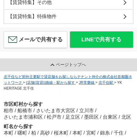
【賃貸特集】その他
【賃貸特集】特殊物件
メールで共有する
LINEで共有する
ページトップへ
北千住など郊外主要駅で貸店舗をお探しならテナント仲介の株式会社首都圏ネ
ットワーク
>
(店舗(賃貸))路線・駅から探す
>
JR常磐線
>
北千住駅
>
YK
HERITAGE 北千住
市区町村から探す
柏市
/
船橋市
/
さいたま市大宮区
/
立川市
/
さいたま市浦和区
/
松戸市
/
足立区
/
墨田区
/
台東区
/
北区
町名から探す
本町
/
曙町
/
柏
/
高砂
/
桜木町
/
本町
/
宮町
/
錦糸
/
千住
/