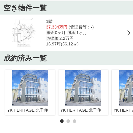
空き物件一覧
1階
37.334万円
(管理費等：-)
0ヶ月
1ヶ月
敷金
礼金
2.2万円
坪単価
16.97坪(56.12㎡)
成約済み一覧
YK HERITAGE 北千住
YK HERITAGE 北千住
YK HERI