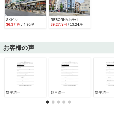
SKビル
REBORNA北千住
36.3
万
円
/ 4.90坪
39.27
万
円
/ 13.24坪
お客様の声
野里浩一
野里浩一
野里浩一