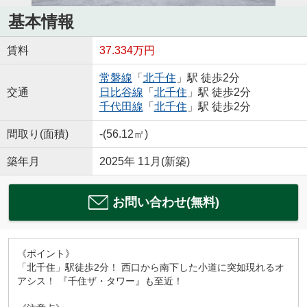
基本情報
賃料
37.334万円
常磐線
「
北千住
」駅 徒歩2分
交通
日比谷線
「
北千住
」駅 徒歩2分
千代田線
「
北千住
」駅 徒歩2分
間取り(面積)
-(56.12㎡)
築年月
2025年 11月(新築)
お問い合わせ(無料)
《ポイント》
「北千住」駅徒歩2分！ 西口から南下した小道に突如現れるオ
アシス！ 『千住ザ・タワー』も至近！