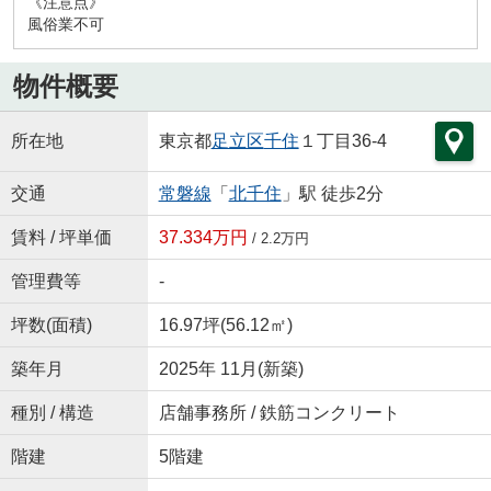
《注意点》
風俗業不可
物件概要
所在地
東京都
足立区
千住
１丁目36-4
交通
常磐線
「
北千住
」駅 徒歩2分
賃料 / 坪単価
37.334万円
/ 2.2万円
管理費等
-
坪数(面積)
16.97坪(56.12㎡)
築年月
2025年 11月(新築)
種別 / 構造
店舗事務所 / 鉄筋コンクリート
階建
5階建