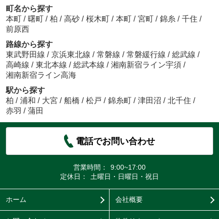
町名から探す
本町
/
曙町
/
柏
/
高砂
/
桜木町
/
本町
/
宮町
/
錦糸
/
千住
/
前原西
路線から探す
東武野田線
/
京浜東北線
/
常磐線
/
常磐緩行線
/
総武線
/
高崎線
/
東北本線
/
総武本線
/
湘南新宿ライン宇須
/
湘南新宿ライン高海
駅から探す
柏
/
浦和
/
大宮
/
船橋
/
松戸
/
錦糸町
/
津田沼
/
北千住
/
赤羽
/
蒲田
電話でお問い合わせ
営業時間：
9:00~17:00
定休日：
土曜日・日曜日・祝日
ホーム
会社概要