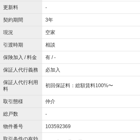
更新料
-
契約期間
3年
現況
空家
引渡時期
相談
保険加入 / 料金
有 / -
保証人代行義務
必加入
保証人代行利用
初回保証料：総額賃料100%〜
料
取引態様
仲介
総戸数
-
物件番号
103592369
取引条件の有効