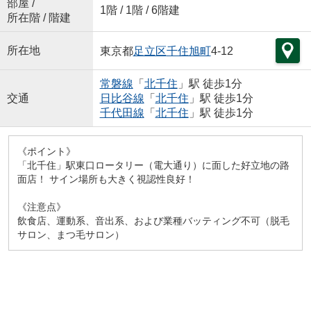
部屋 /
1階 / 1階 / 6階建
所在階 / 階建
所在地
東京都
足立区
千住旭町
4-12
常磐線
「
北千住
」駅 徒歩1分
交通
日比谷線
「
北千住
」駅 徒歩1分
千代田線
「
北千住
」駅 徒歩1分
《ポイント》
「北千住」駅東口ロータリー（電大通り）に面した好立地の路
面店！ サイン場所も大きく視認性良好！
《注意点》
飲食店、運動系、音出系、および業種バッティング不可（脱毛
サロン、まつ毛サロン）