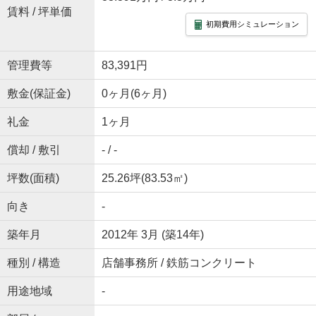
賃料 / 坪単価
初期費用シミュレーション
管理費等
83,391円
敷金(保証金)
0ヶ月(6ヶ月)
礼金
1ヶ月
償却 / 敷引
- / -
坪数(面積)
25.26坪(83.53㎡)
向き
-
築年月
2012年 3月 (築14年)
種別 / 構造
店舗事務所 / 鉄筋コンクリート
用途地域
-