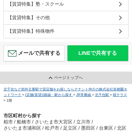
【賃貸特集】塾・スクール
【賃貸特集】その他
【賃貸特集】特殊物件
メールで共有する
LINEで共有する
ページトップへ
北千住など郊外主要駅で貸店舗をお探しならテナント仲介の株式会社首都圏ネ
ットワーク
>
(店舗(賃貸))路線・駅から探す
>
JR常磐線
>
北千住駅
>
桜テラス
>
1階
市区町村から探す
柏市
/
船橋市
/
さいたま市大宮区
/
立川市
/
さいたま市浦和区
/
松戸市
/
足立区
/
墨田区
/
台東区
/
北区