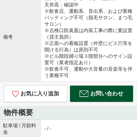
天井高：確認中
※飲食店、運動系、音出系、および業種
バッティング不可（脱毛サロン、まつ毛
サロン）
※点検口防臭蓋は内装工事の際に要設置
備考
（貸主負担）
※正面への看板設置（外壁にビス穴等を
開ける行為）は原則不可
※ビル階段踊り場３階部分へのサイン設
置可（業者指定あり）
※飲食不可、運動や大音量の音楽等を伴
う業種不可
お気に入り追加
お問い合わせ
物件概要
駐車場 / 月額料
- / -
金