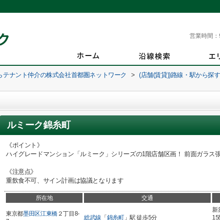
営業時間：
らテナント仲介の株式会社首都圏ネットワーク
>
(店舗(賃貸))路線・駅から探
ルミーク錦糸町
《ポイント》
ハイグレードマンション「ルミーク」シリーズの1階店舗区画！ 前面ガラス
《注意点》
重飲食不可、サイン計画は協議となります
所在地
交通
新
東京都
墨田区
江東橋
２丁目8-
総武線
「
錦糸町
」駅 徒歩5分
1