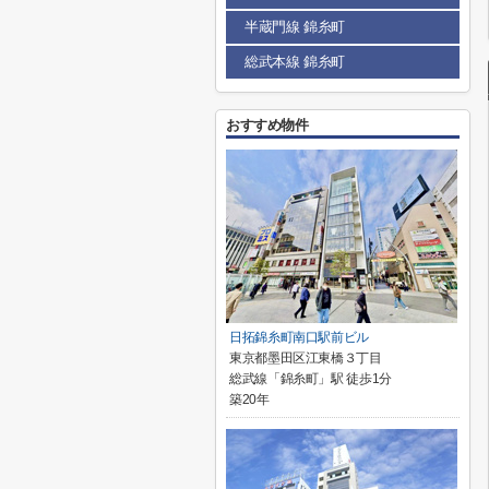
半蔵門線 錦糸町
総武本線 錦糸町
おすすめ物件
日拓錦糸町南口駅前ビル
東京都墨田区江東橋３丁目
総武線「錦糸町」駅 徒歩1分
築20年