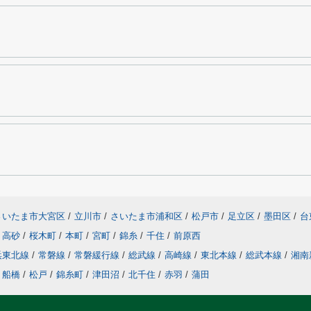
さいたま市大宮区
/
立川市
/
さいたま市浦和区
/
松戸市
/
足立区
/
墨田区
/
台
高砂
/
桜木町
/
本町
/
宮町
/
錦糸
/
千住
/
前原西
浜東北線
/
常磐線
/
常磐緩行線
/
総武線
/
高崎線
/
東北本線
/
総武本線
/
湘南
船橋
/
松戸
/
錦糸町
/
津田沼
/
北千住
/
赤羽
/
蒲田