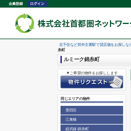
北千住など郊外主要駅で貸店舗をお探しな
糸町
ルミーク錦糸町
▼ご希望の物件をお探しします
同じエリアの物件
墨田区
江東橋
総武線 錦糸町