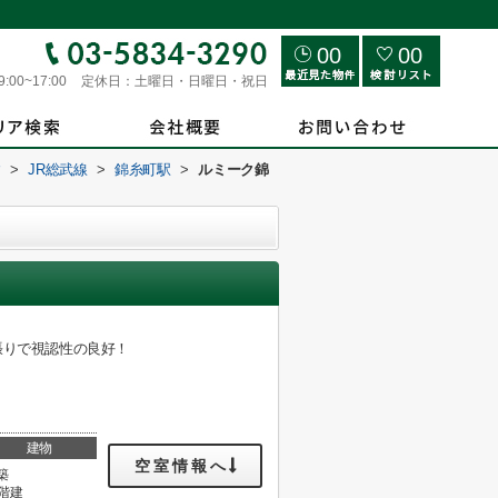
00
00
9:00~17:00
定休日：
土曜日・日曜日・祝日
す
>
JR総武線
>
錦糸町駅
>
ルミーク錦
張りで視認性の良好！
建物
空室情報へ
築
5階建