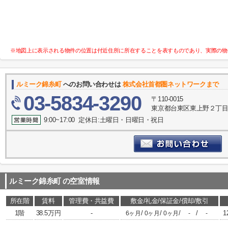
※地図上に表示される物件の位置は付近住所に所在することを表すものであり、実際の物
ルミーク錦糸町
へのお問い合わせは
株式会社首都圏ネットワークまで
03-5834-3290
〒110-0015
東京都台東区東上野２丁目
9:00~17:00 定休日:土曜日・日曜日・祝日
ルミーク錦糸町
の空室情報
所在階
賃料
管理費・共益費
敷金/礼金/保証金/償却/敷引
1階
38.5万円
-
/
/
/
/
1
6ヶ月
0ヶ月
0ヶ月
-
-