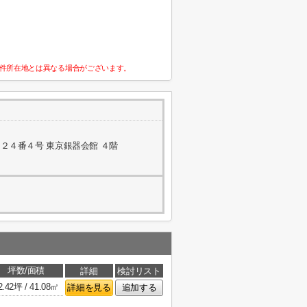
件所在地とは異なる場合がございます。
２４番４号 東京銀器会館 ４階
坪数/面積
詳細
検討リスト
2.42坪 / 41.08㎡
詳細を見る
追加する