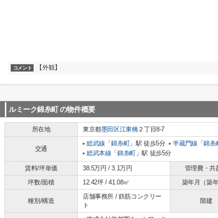
【外観】
コメント
ルミーク錦糸町
の物件概要
所在地
東京都
墨田区
江東橋
２丁目8-7
総武線
「
錦糸町
」駅 徒歩5分
半蔵門線
「
錦糸
交通
総武本線
「
錦糸町
」駅 徒歩5分
賃料/坪単価
38.5万円 / 3.1万円
管理費・共
坪数/面積
12.42坪 / 41.08㎡
築年月（築
店舗事務所 / 鉄筋コンクリー
種別/構造
階建
ト