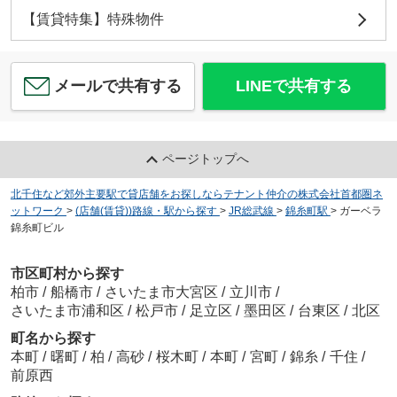
【賃貸特集】特殊物件
メールで共有する
LINEで共有する
ページトップへ
北千住など郊外主要駅で貸店舗をお探しならテナント仲介の株式会社首都圏ネ
ットワーク
>
(店舗(賃貸))路線・駅から探す
>
JR総武線
>
錦糸町駅
>
ガーベラ
錦糸町ビル
市区町村から探す
柏市
/
船橋市
/
さいたま市大宮区
/
立川市
/
さいたま市浦和区
/
松戸市
/
足立区
/
墨田区
/
台東区
/
北区
町名から探す
本町
/
曙町
/
柏
/
高砂
/
桜木町
/
本町
/
宮町
/
錦糸
/
千住
/
前原西