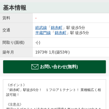
基本情報
賃料
-
総武線
「
錦糸町
」駅 徒歩5分
交通
半蔵門線
「
錦糸町
」駅 徒歩5分
間取り(面積)
-(-)
築年月
1973年 1月(築53年)
お問い合わせ(無料)
《ポイント》
「錦糸町」駅徒歩5分！ １フロア１テナント！ 業種幅広く相
談可能！
《注意点》