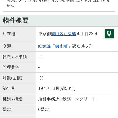
周辺にラブホテルが点在するので環境を気にする方には向きま
せん
物件概要
所在地
東京都
墨田区
江東橋
４丁目22-4
交通
総武線
「
錦糸町
」駅 徒歩5分
賃料 / 坪単価
-
/ -
管理費等
-
坪数(面積)
-(-)
築年月
1973年 1月(築53年)
種別 / 構造
店舗事務所 / 鉄筋コンクリート
階建
6階建