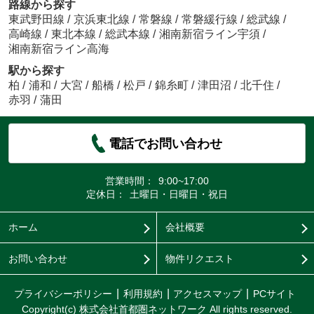
路線から探す
東武野田線
/
京浜東北線
/
常磐線
/
常磐緩行線
/
総武線
/
高崎線
/
東北本線
/
総武本線
/
湘南新宿ライン宇須
/
湘南新宿ライン高海
駅から探す
柏
/
浦和
/
大宮
/
船橋
/
松戸
/
錦糸町
/
津田沼
/
北千住
/
赤羽
/
蒲田
電話でお問い合わせ
営業時間：
9:00~17:00
定休日：
土曜日・日曜日・祝日
ホーム
会社概要
お問い合わせ
物件リクエスト
プライバシーポリシー
利用規約
アクセスマップ
PCサイト
Copyright(c) 株式会社首都圏ネットワーク All rights reserved.