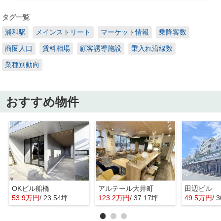
タグ一覧
浦和駅
メインストリート
マーケット情報
乗降客数
商圏人口
賃料相場
顧客誘導施設
乗入れ沿線数
業種別動向
おすすめ物件
OKビル船橋
アルテール大井町
田辺ビル
53.9万円
/ 23.54坪
123.2万円
/ 37.17坪
49.5万円
/ 