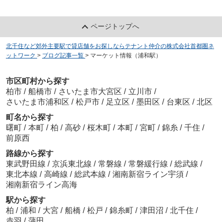
ページトップへ
北千住など郊外主要駅で貸店舗をお探しならテナント仲介の株式会社首都圏ネ
ットワーク
>
ブログ記事一覧
>
マーケット情報（浦和駅）
市区町村から探す
柏市
/
船橋市
/
さいたま市大宮区
/
立川市
/
さいたま市浦和区
/
松戸市
/
足立区
/
墨田区
/
台東区
/
北区
町名から探す
曙町
/
本町
/
柏
/
高砂
/
桜木町
/
本町
/
宮町
/
錦糸
/
千住
/
前原西
路線から探す
東武野田線
/
京浜東北線
/
常磐線
/
常磐緩行線
/
総武線
/
東北本線
/
高崎線
/
総武本線
/
湘南新宿ライン宇須
/
湘南新宿ライン高海
駅から探す
柏
/
浦和
/
大宮
/
船橋
/
松戸
/
錦糸町
/
津田沼
/
北千住
/
赤羽
/
蒲田