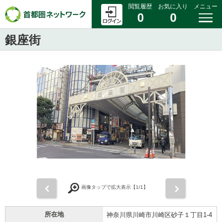
閲覧履歴
お気に入り
メニュー
0
0
銀座街
前
次
画像タップで拡大表示【
1
/1】
所在地
神奈川県川崎市川崎区砂子１丁目1-4