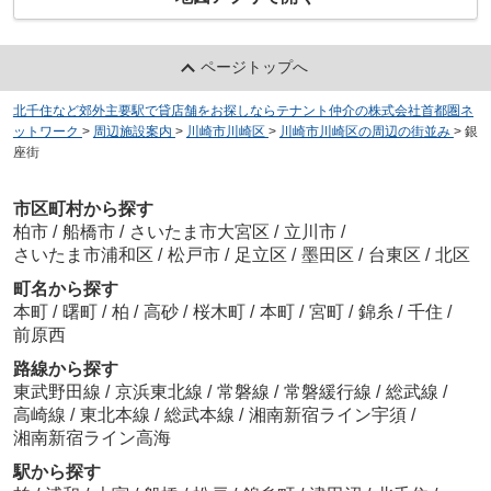
ページトップへ
北千住など郊外主要駅で貸店舗をお探しならテナント仲介の株式会社首都圏ネ
ットワーク
>
周辺施設案内
>
川崎市川崎区
>
川崎市川崎区の周辺の街並み
>
銀
座街
市区町村から探す
柏市
/
船橋市
/
さいたま市大宮区
/
立川市
/
さいたま市浦和区
/
松戸市
/
足立区
/
墨田区
/
台東区
/
北区
町名から探す
本町
/
曙町
/
柏
/
高砂
/
桜木町
/
本町
/
宮町
/
錦糸
/
千住
/
前原西
路線から探す
東武野田線
/
京浜東北線
/
常磐線
/
常磐緩行線
/
総武線
/
高崎線
/
東北本線
/
総武本線
/
湘南新宿ライン宇須
/
湘南新宿ライン高海
駅から探す