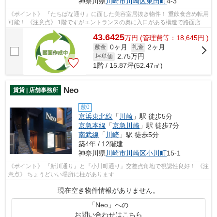
神奈川県
川崎市川崎区
東田町
4-3
《ポイント》 『たちばな通り』に面した美容室居抜き物件！ 重飲食含め転用
可能！ 《注意点》 1階ですがエントランスの奥に入口がある構造で路面店で
はありません
43.6425
万
円
(管理費等：18,645円 )
0ヶ月
2ヶ月
敷金
礼金
2.75
万円
坪単価
1階 / 15.87坪(52.47㎡)
Neo
賃貸 | 店舗事務所
敷0
京浜東北線
「
川崎
」駅 徒歩5分
京急本線
「
京急川崎
」駅 徒歩7分
南武線
「
川崎
」駅 徒歩5分
築4年 / 12階建
神奈川県
川崎市川崎区
小川町
15-1
《ポイント》 『新川通り』と『小川町通り』交差点角地で視認性良好！ 《注
意点》 ちょうどいい場所に柱があります
現在空き物件情報がありません。
「Neo」への
お問い合わせはこちら