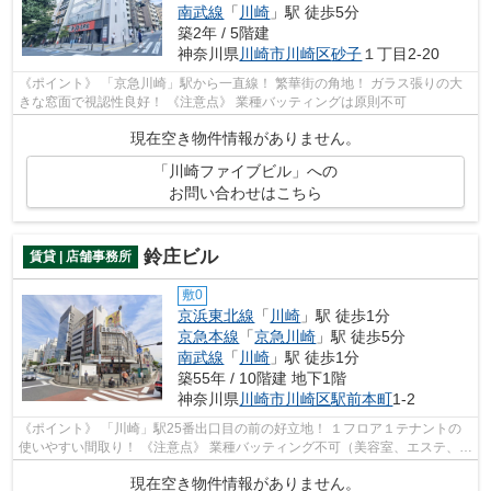
南武線
「
川崎
」駅 徒歩5分
築2年 / 5階建
神奈川県
川崎市川崎区
砂子
１丁目2-20
《ポイント》 「京急川崎」駅から一直線！ 繁華街の角地！ ガラス張りの大
きな窓面で視認性良好！ 《注意点》 業種バッティングは原則不可
現在空き物件情報がありません。
「川崎ファイブビル」への
お問い合わせはこちら
鈴庄ビル
賃貸 | 店舗事務所
敷0
京浜東北線
「
川崎
」駅 徒歩1分
京急本線
「
京急川崎
」駅 徒歩5分
南武線
「
川崎
」駅 徒歩1分
築55年 / 10階建 地下1階
神奈川県
川崎市川崎区
駅前本町
1-2
《ポイント》 「川崎」駅25番出口目の前の好立地！ １フロア１テナントの
使いやすい間取り！ 《注意点》 業種バッティング不可（美容室、エステ、歯
科等）
現在空き物件情報がありません。