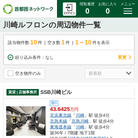
閲覧履歴
お気に入り
メニュー
0
0
川崎ルフロンの周辺物件一覧
10
1
1～10
該当物件数
件
空き数
件
件を表示
変更
絞り込み条件：
なし
空き物件のみ
SSB川崎ビル
賃貸 | 店舗事務所
敷0
43.6425
万円
京浜東北線
「
川崎
」駅 徒歩4分
京急本線
「
京急川崎
」駅 徒歩4分
東海道本線
「
川崎
」駅 徒歩4分
築36年 / 7階建 地下1階