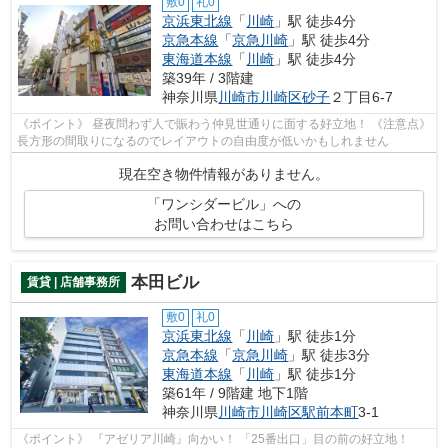
敷0
礼0
京浜東北線
「
川崎
」駅 徒歩4分
京急本線
「
京急川崎
」駅 徒歩4分
東海道本線
「
川崎
」駅 徒歩4分
築39年 / 3階建
神奈川県
川崎市川崎区
砂子
２丁目6-7
《ポイント》 昼夜問わず人で賑わう仲見世通りに面する好立地！ 《注意点》
長方形の間取りになるのでレイアウトの自由度が低いかもしれません
現在空き物件情報がありません。
「ワンシダービル」への
お問い合わせはこちら
本田ビル
賃貸 | 店舗事務所
敷0
礼0
京浜東北線
「
川崎
」駅 徒歩1分
京急本線
「
京急川崎
」駅 徒歩3分
東海道本線
「
川崎
」駅 徒歩1分
築61年 / 9階建 地下1階
神奈川県
川崎市川崎区
駅前本町
3-1
《ポイント》 『アゼリア川崎』向かい！ 「25番出口」目の前の好立地！