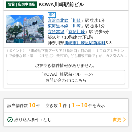
KOWA川崎駅前ビル
賃貸 | 店舗事務所
敷0
京浜東北線
「
川崎
」駅 徒歩1分
東海道本線
「
川崎
」駅 徒歩1分
京急本線
「
京急川崎
」駅 徒歩5分
築58年 / 10階建 地下1階
神奈川県
川崎市川崎区
駅前本町
5-3
《ポイント》 『川崎地下街アゼリア27番出口』目の前！ １フロア１テナン
トで優雅な最上階！ 《注意点》 美容室なども相談可能ですが、ガス引込み不
可（電気で賄える業種）
現在空き物件情報がありません。
「KOWA川崎駅前ビル」への
お問い合わせはこちら
10
1
1～10
該当物件数
件
空き数
件
件を表示
変更
絞り込み条件：
なし