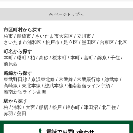
ページトップへ
市区町村から探す
柏市
/
船橋市
/
さいたま市大宮区
/
立川市
/
さいたま市浦和区
/
松戸市
/
足立区
/
墨田区
/
台東区
/
北区
町名から探す
本町
/
曙町
/
柏
/
高砂
/
桜木町
/
本町
/
宮町
/
錦糸
/
千住
/
前原西
路線から探す
東武野田線
/
京浜東北線
/
常磐線
/
常磐緩行線
/
総武線
/
高崎線
/
東北本線
/
総武本線
/
湘南新宿ライン宇須
/
湘南新宿ライン高海
駅から探す
柏
/
浦和
/
大宮
/
船橋
/
松戸
/
錦糸町
/
津田沼
/
北千住
/
赤羽
/
蒲田
電話でお問い合わせ