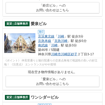
「鈴庄ビル」への
お問い合わせはこちら
愛泉ビル
賃貸 | 店舗事務所
敷0
京浜東北線
「
川崎
」駅 徒歩3分
京急本線
「
京急川崎
」駅 徒歩5分
南武線
「
川崎
」駅 徒歩3分
築46年 / 5階建
神奈川県
川崎市川崎区
砂子
２丁目3-17
《ポイント》 仲見世通りと観行院通りの交差点角地で視認性の良いの好立
地！ 《注意点》 エントランスがやや貧弱
現在空き物件情報がありません。
「愛泉ビル」への
お問い合わせはこちら
ワンシダービル
賃貸 | 店舗事務所