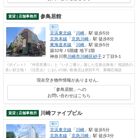
参鳥居館
賃貸 | 店舗事務所
敷0
京浜東北線
「
川崎
」駅 徒歩5分
京急本線
「
京急川崎
」駅 徒歩8分
東海道本線
「
川崎
」駅 徒歩5分
築32年 / 5階建 地下1階
神奈川県
川崎市川崎区
砂子
２丁目9-1
《ポイント》 『仲見世通り』と『いさご通り』面した交差点角地！ 視認性の
良い好立地！ 《注意点》 においの強い飲食店は原則不可、業種応相談
現在空き物件情報がありません。
「参鳥居館」への
お問い合わせはこちら
川崎ファイブビル
賃貸 | 店舗事務所
敷0
京浜東北線
「
川崎
」駅 徒歩5分
京急本線
「
京急川崎
」駅 徒歩3分