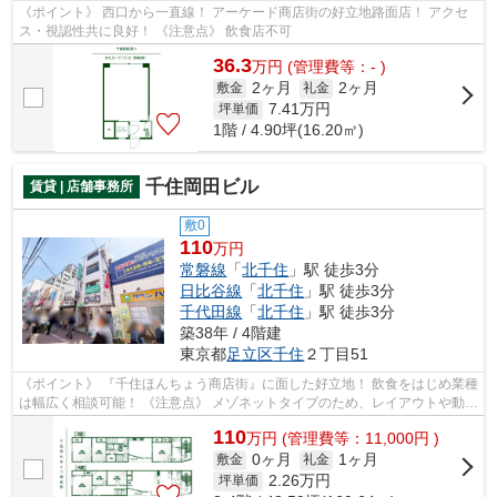
《ポイント》 西口から一直線！ アーケード商店街の好立地路面店！ アクセ
ス・視認性共に良好！ 《注意点》 飲食店不可
36.3
万
円
(管理費等：- )
2ヶ月
2ヶ月
敷金
礼金
7.41
万円
坪単価
1階 / 4.90坪(16.20㎡)
千住岡田ビル
賃貸 | 店舗事務所
敷0
110
万円
常磐線
「
北千住
」駅 徒歩3分
日比谷線
「
北千住
」駅 徒歩3分
千代田線
「
北千住
」駅 徒歩3分
築38年 / 4階建
東京都
足立区
千住
２丁目51
《ポイント》 『千住ほんちょう商店街』に面した好立地！ 飲食をはじめ業種
は幅広く相談可能！ 《注意点》 メゾネットタイプのため、レイアウトや動線
計画に工夫が必要です
110
万
円
(管理費等：11,000円 )
0ヶ月
1ヶ月
敷金
礼金
2.26
万円
坪単価