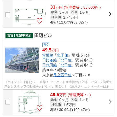
33
万
円
(管理費等：55,000円 )
3ヶ月
1ヶ月
敷金
礼金
2.74
万円
坪単価
4階 / 12.04坪(39.82㎡)
田辺ビル
賃貸 | 店舗事務所
敷0
49.5
万円
常磐線
「
北千住
」駅 徒歩5分
日比谷線
「
北千住
」駅 徒歩5分
千代田線
「
北千住
」駅 徒歩5分
築36年 / 4階建
東京都
足立区
千住
２丁目2-18
《ポイント》 西口から一直線！ アーケード商店街の好立地！ 出入口2箇所で
来客とスタッフの動線を分けやすい間取り！ 《注意点》 エレベーターはあり
ません
49.5
万
円
(管理費等：- )
0ヶ月
1ヶ月
敷金
礼金
1.6
万円
坪単価
3階 / 30.99坪(102.47㎡)