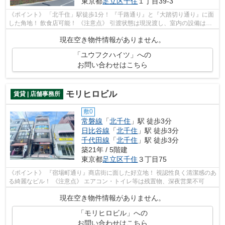
東京都
足立区
千住
１丁目39-3
《ポイント》 「北千住」駅徒歩1分！ 『千路通り』と『大踏切り通り』に面
した角地！ 飲食店可能！ 《注意点》 引渡状態は現況渡し、室内の設備は残
置物となります
現在空き物件情報がありません。
「ユウフクハイツ」への
お問い合わせはこちら
モリヒロビル
賃貸 | 店舗事務所
敷0
常磐線
「
北千住
」駅 徒歩3分
日比谷線
「
北千住
」駅 徒歩3分
千代田線
「
北千住
」駅 徒歩3分
築21年 / 5階建
東京都
足立区
千住
３丁目75
《ポイント》 『宿場町通り』商店街に面した好立地！ 視認性良く清潔感のあ
る綺麗なビル！ 《注意点》 エアコン・トイレ等は残置物、深夜営業不可
現在空き物件情報がありません。
「モリヒロビル」への
お問い合わせはこちら