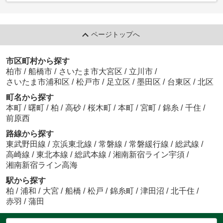
ページトップへ
市区町村から探す
柏市
/
船橋市
/
さいたま市大宮区
/
立川市
/
さいたま市浦和区
/
松戸市
/
足立区
/
墨田区
/
台東区
/
北区
町名から探す
本町
/
曙町
/
柏
/
高砂
/
桜木町
/
本町
/
宮町
/
錦糸
/
千住
/
前原西
路線から探す
東武野田線
/
京浜東北線
/
常磐線
/
常磐緩行線
/
総武線
/
高崎線
/
東北本線
/
総武本線
/
湘南新宿ライン宇須
/
湘南新宿ライン高海
駅から探す
柏
/
浦和
/
大宮
/
船橋
/
松戸
/
錦糸町
/
津田沼
/
北千住
/
赤羽
/
蒲田