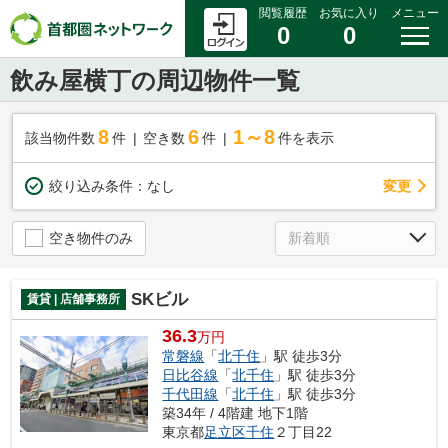
閲覧履歴
お気に入り
メニュー
0
0
飲み屋横丁の周辺物件一覧
8
6
1～8
該当物件数
件
空き数
件
件を表示
変更
絞り込み条件：
なし
空き物件のみ
SKビル
賃貸 | 店舗事務所
36.3
万円
常磐線
「
北千住
」駅 徒歩3分
日比谷線
「
北千住
」駅 徒歩3分
千代田線
「
北千住
」駅 徒歩3分
築34年 / 4階建 地下1階
東京都
足立区
千住
２丁目22