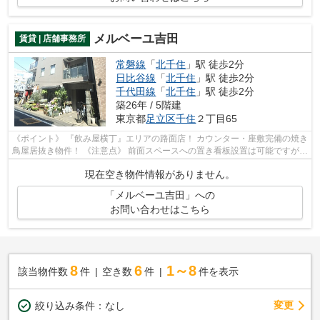
メルベーユ吉田
賃貸 | 店舗事務所
常磐線
「
北千住
」駅 徒歩2分
日比谷線
「
北千住
」駅 徒歩2分
千代田線
「
北千住
」駅 徒歩2分
築26年 / 5階建
東京都
足立区
千住
２丁目65
《ポイント》 『飲み屋横丁』エリアの路面店！ カウンター・座敷完備の焼き
鳥屋居抜き物件！ 《注意点》 前面スペースへの置き看板設置は可能ですが、
隣区画との事前調整が必要です
現在空き物件情報がありません。
「メルベーユ吉田」への
お問い合わせはこちら
8
6
1～8
該当物件数
件
空き数
件
件を表示
変更
絞り込み条件：
なし