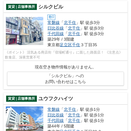
シルクビル
賃貸 | 店舗事務所
敷0
常磐線
「
北千住
」駅 徒歩3分
日比谷線
「
北千住
」駅 徒歩3分
千代田線
「
北千住
」駅 徒歩3分
築29年 / 3階建
東京都
足立区
千住
３丁目35
《ポイント》 活気ある商店街『宿場町通り』に面した路面店！ 《注意点》
飲食店、深夜営業不可
現在空き物件情報がありません。
「シルクビル」への
お問い合わせはこちら
ユウフクハイツ
賃貸 | 店舗事務所
常磐線
「
北千住
」駅 徒歩1分
日比谷線
「
北千住
」駅 徒歩1分
千代田線
「
北千住
」駅 徒歩1分
築44年 / 5階建