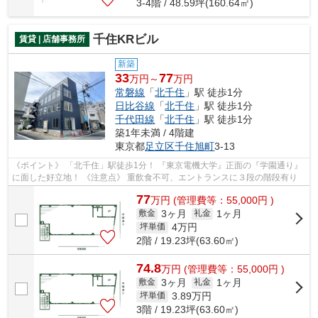
3-4階 / 48.59坪(160.64㎡)
千住KRビル
賃貸 | 店舗事務所
新築
33
77
万円～
万円
常磐線
「
北千住
」駅 徒歩1分
日比谷線
「
北千住
」駅 徒歩1分
千代田線
「
北千住
」駅 徒歩1分
築1年未満 / 4階建
東京都
足立区
千住旭町
3-13
《ポイント》 「北千住」駅徒歩1分！ 『東京電機大学』正面の『学園通り』
に面した好立地！ 《注意点》 重飲食不可、エントランスに３段の階段有り
77
万
円
(管理費等：55,000円 )
3ヶ月
1ヶ月
敷金
礼金
4
万円
坪単価
2階 / 19.23坪(63.60㎡)
74.8
万
円
(管理費等：55,000円 )
3ヶ月
1ヶ月
敷金
礼金
3.89
万円
坪単価
3階 / 19.23坪(63.60㎡)