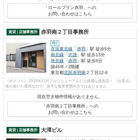
「ロールブラン赤羽」への
お問い合わせはこちら
赤羽南２丁目事務所
賃貸 | 店舗事務所
敷0
京浜東北線
「
赤羽
」駅 徒歩5分
南北線
「
志茂
」駅 徒歩13分
埼京線
「
赤羽
」駅 徒歩5分
築45年 / 2階建
東京都
北区
赤羽南
２丁目12-6
《ポイント》 2025年11月フルリニューアルした綺麗な路面店！ 《注意点》
落ち着いた環境なので、派手な集客業態向きではありません
現在空き物件情報がありません。
「赤羽南２丁目事務所」への
お問い合わせはこちら
大澤ビル
賃貸 | 店舗事務所