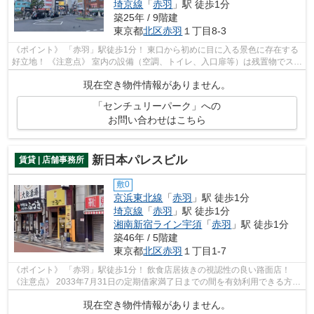
埼京線
「
赤羽
」駅 徒歩1分
築25年 / 9階建
東京都
北区
赤羽
１丁目8-3
《ポイント》 「赤羽」駅徒歩1分！ 東口から初めに目に入る景色に存在する
好立地！ 《注意点》 室内の設備（空調、トイレ、入口扉等）は残置物でスケ
ルトン契約となります
現在空き物件情報がありません。
「センチュリーパーク」への
お問い合わせはこちら
新日本パレスビル
賃貸 | 店舗事務所
敷0
京浜東北線
「
赤羽
」駅 徒歩1分
埼京線
「
赤羽
」駅 徒歩1分
湘南新宿ライン宇須
「
赤羽
」駅 徒歩1分
築46年 / 5階建
東京都
北区
赤羽
１丁目1-7
《ポイント》 「赤羽」駅徒歩1分！ 飲食店居抜きの視認性の良い路面店！
《注意点》 2033年7月31日の定期借家満了日までの間を有効利用できる方に
限ります
現在空き物件情報がありません。