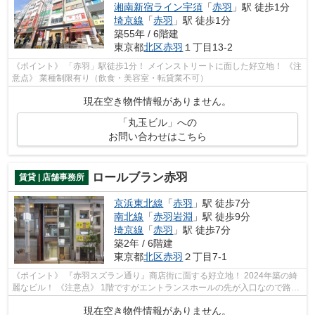
湘南新宿ライン宇須
「
赤羽
」駅 徒歩1分
埼京線
「
赤羽
」駅 徒歩1分
築55年 / 6階建
東京都
北区
赤羽
１丁目13-2
《ポイント》 「赤羽」駅徒歩1分！ メインストリートに面した好立地！ 《注
意点》 業種制限有り（飲食・美容室・転貸業不可）
現在空き物件情報がありません。
「丸玉ビル」への
お問い合わせはこちら
ロールブラン赤羽
賃貸 | 店舗事務所
京浜東北線
「
赤羽
」駅 徒歩7分
南北線
「
赤羽岩淵
」駅 徒歩9分
埼京線
「
赤羽
」駅 徒歩7分
築2年 / 6階建
東京都
北区
赤羽
２丁目7-1
《ポイント》 『赤羽スズラン通り』商店街に面する好立地！ 2024年築の綺
麗なビル！ 《注意点》 1階ですがエントランスホールの先が入口なので路面
店とは少し異なります
現在空き物件情報がありません。