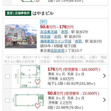
1階 / 20.73坪(68.53㎡)
はやまビル
賃貸 | 店舗事務所
敷0
50.6
176
万円～
万円
京浜東北線
「
赤羽
」駅 徒歩2分
埼京線
「
赤羽
」駅 徒歩2分
湘南新宿ライン宇須
「
赤羽
」駅 徒歩2分
築55年 / 6階建 地下1階
東京都
北区
赤羽
１丁目13-7
《ポイント》 東口ロータリー至近！ 一番街メイン通りに面し、人通り・視認
性ともに優れた好立地！ 《注意点》 再契約型定期借家契約（再契約の可能性
あり）ですが、再開発エリアのた...
176
万
円
(管理費等：165,000円 )
0ヶ月
2ヶ月
敷金
礼金
3.83
万円
坪単価
地下1-1階 / 45.91坪(151.80㎡)
50.6
万
円
(管理費等：22,000円 )
0ヶ月
2ヶ月
敷金
礼金
2.2
万円
坪単価
2階 / 22.98坪(76.00㎡)