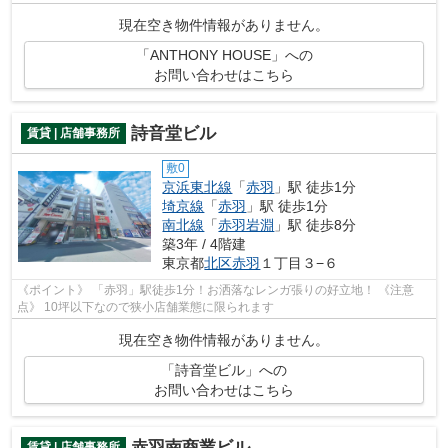
現在空き物件情報がありません。
「ANTHONY HOUSE」への
お問い合わせはこちら
詩音堂ビル
賃貸 | 店舗事務所
敷0
京浜東北線
「
赤羽
」駅 徒歩1分
埼京線
「
赤羽
」駅 徒歩1分
南北線
「
赤羽岩淵
」駅 徒歩8分
築3年 / 4階建
東京都
北区
赤羽
１丁目３−６
《ポイント》 「赤羽」駅徒歩1分！お洒落なレンガ張りの好立地！ 《注意
点》 10坪以下なので狭小店舗業態に限られます
現在空き物件情報がありません。
「詩音堂ビル」への
お問い合わせはこちら
赤羽南商業ビル
賃貸 | 店舗事務所