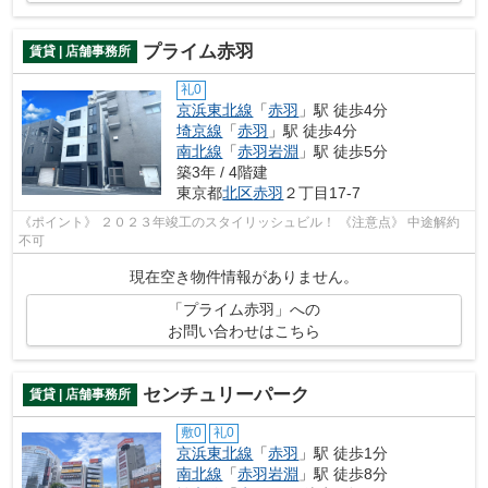
プライム赤羽
賃貸 | 店舗事務所
礼0
京浜東北線
「
赤羽
」駅 徒歩4分
埼京線
「
赤羽
」駅 徒歩4分
南北線
「
赤羽岩淵
」駅 徒歩5分
築3年 / 4階建
東京都
北区
赤羽
２丁目17-7
《ポイント》 ２０２３年竣工のスタイリッシュビル！ 《注意点》 中途解約
不可
現在空き物件情報がありません。
「プライム赤羽」への
お問い合わせはこちら
センチュリーパーク
賃貸 | 店舗事務所
敷0
礼0
京浜東北線
「
赤羽
」駅 徒歩1分
南北線
「
赤羽岩淵
」駅 徒歩8分