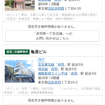
築56年 / 2階建
東京都
北区
赤羽西
１丁目4-10
《ポイント》 駅近、大通りに面した好立地！ 開放感のあるお洒落な室内！
《注意点》 飲食店等、業種により敷金・償却の変動有り
現在空き物件情報がありません。
「赤羽西一丁目店舗」への
お問い合わせはこちら
亀屋ビル
賃貸 | 店舗事務所
敷0
京浜東北線
「
赤羽
」駅 徒歩2分
埼京線
「
赤羽
」駅 徒歩2分
湘南新宿ライン宇須
「
赤羽
」駅 徒歩2分
築16年 / 6階建
東京都
北区
赤羽
１丁目23-2
《ポイント》 赤羽『一番街』の好立地！ 『シルクロード』入口角地で視認
性良好！ 《注意点》 再開発事業敷地内
現在空き物件情報がありません。