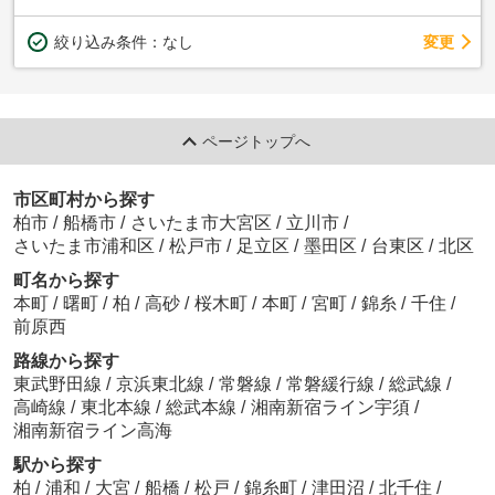
変更
絞り込み条件：
なし
ページトップへ
市区町村から探す
柏市
/
船橋市
/
さいたま市大宮区
/
立川市
/
さいたま市浦和区
/
松戸市
/
足立区
/
墨田区
/
台東区
/
北区
町名から探す
本町
/
曙町
/
柏
/
高砂
/
桜木町
/
本町
/
宮町
/
錦糸
/
千住
/
前原西
路線から探す
東武野田線
/
京浜東北線
/
常磐線
/
常磐緩行線
/
総武線
/
高崎線
/
東北本線
/
総武本線
/
湘南新宿ライン宇須
/
湘南新宿ライン高海
駅から探す
柏
/
浦和
/
大宮
/
船橋
/
松戸
/
錦糸町
/
津田沼
/
北千住
/