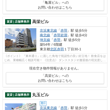
「亀屋ビル」への
お問い合わせはこちら
高栄ビル
賃貸 | 店舗事務所
京浜東北線
「
赤羽
」駅 徒歩5分
南北線
「
赤羽岩淵
」駅 徒歩4分
埼京線
「
赤羽
」駅 徒歩5分
築54年 / 6階建
東京都
北区
赤羽
１丁目30-1
《ポイント》 『東本通り』に面した角地で視認性の良い好立地！ 飲食店をは
じめ、業種幅広く相談可能！ 《注意点》 ダンススタジオ撤退後の現況渡し、
設備面のメンテナンスは原則借主...
現在空き物件情報がありません。
「高栄ビル」への
お問い合わせはこちら
丸玉ビル
賃貸 | 店舗事務所
敷0
京浜東北線
「
赤羽
」駅 徒歩1分