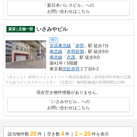
「新日本パレスビル」への
お問い合わせはこちら
いさみやビル
賃貸 | 店舗一部
敷0
京浜東北線
「
赤羽
」駅 徒歩7分
南北線
「
赤羽岩淵
」駅 徒歩9分
南北線
「
志茂
」駅 徒歩9分
築41年 / 5階建
東京都
北区
赤羽
２丁目8-2
《ポイント》 赤羽のメインストリート商店街路面店！赤羽岩渕中学校の正面
でもありビジネスチャンス大！ 《注意点》 無料駐輪場の利用時間は10時〜
22時までとなります。
現在空き物件情報がありません。
「いさみやビル」への
お問い合わせはこちら
20
4
1～20
該当物件数
件
空き数
件
件を表示