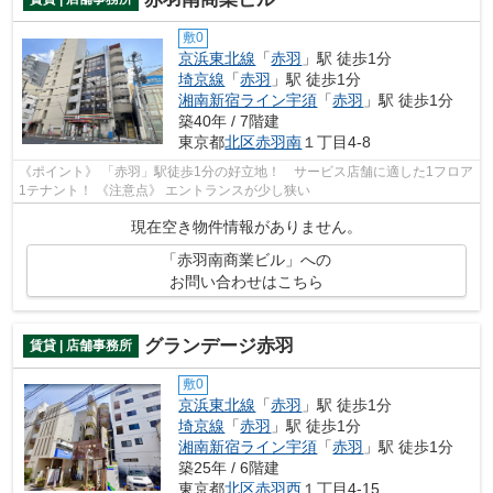
敷0
京浜東北線
「
赤羽
」駅 徒歩1分
埼京線
「
赤羽
」駅 徒歩1分
湘南新宿ライン宇須
「
赤羽
」駅 徒歩1分
築40年 / 7階建
東京都
北区
赤羽南
１丁目4-8
《ポイント》 「赤羽」駅徒歩1分の好立地！ サービス店舗に適した1フロア
1テナント！ 《注意点》 エントランスが少し狭い
現在空き物件情報がありません。
「赤羽南商業ビル」への
お問い合わせはこちら
グランデージ赤羽
賃貸 | 店舗事務所
敷0
京浜東北線
「
赤羽
」駅 徒歩1分
埼京線
「
赤羽
」駅 徒歩1分
湘南新宿ライン宇須
「
赤羽
」駅 徒歩1分
築25年 / 6階建
東京都
北区
赤羽西
１丁目4-15