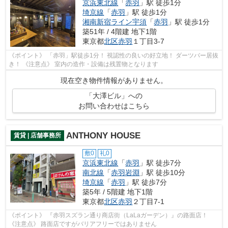
京浜東北線
「
赤羽
」駅 徒歩1分
埼京線
「
赤羽
」駅 徒歩1分
湘南新宿ライン宇須
「
赤羽
」駅 徒歩1分
築51年 / 4階建 地下1階
東京都
北区
赤羽
１丁目3-7
《ポイント》 「赤羽」駅徒歩1分！ 視認性の良いの好立地！ ダーツバー居抜
き！ 《注意点》 室内の造作・設備は残置物となります
現在空き物件情報がありません。
「大澤ビル」への
お問い合わせはこちら
ANTHONY HOUSE
賃貸 | 店舗事務所
敷0
礼0
京浜東北線
「
赤羽
」駅 徒歩7分
南北線
「
赤羽岩淵
」駅 徒歩10分
埼京線
「
赤羽
」駅 徒歩7分
築5年 / 5階建 地下1階
東京都
北区
赤羽
２丁目7-1
《ポイント》 『赤羽スズラン通り商店街（LaLaガーデン）』の路面店！
《注意点》 路面店ですがバリアフリーではありません