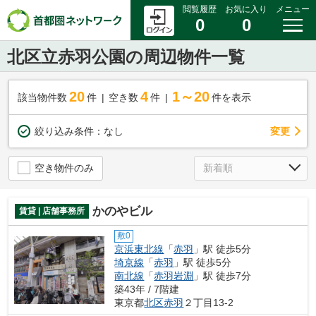
閲覧履歴
お気に入り
メニュー
0
0
北区立赤羽公園の周辺物件一覧
20
4
1～20
該当物件数
件
空き数
件
件を表示
変更
絞り込み条件：
なし
空き物件のみ
かのやビル
賃貸 | 店舗事務所
敷0
京浜東北線
「
赤羽
」駅 徒歩5分
埼京線
「
赤羽
」駅 徒歩5分
南北線
「
赤羽岩淵
」駅 徒歩7分
築43年 / 7階建
東京都
北区
赤羽
２丁目13-2