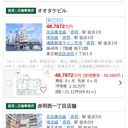
オオタケビル
賃貸 | 店舗事務所
敷0
礼0
48.7872
万円
京浜東北線
「
赤羽
」駅 徒歩1分
埼京線
「
赤羽
」駅 徒歩1分
湘南新宿ライン宇須
「
赤羽
」駅 徒歩1分
築48年 / 7階建 地下1階
東京都
北区
赤羽
１丁目1-5
《ポイント》 「赤羽」駅徒歩1分！ 東口に隣接した説明不要の好立地！ 窓面
のサイン効果も良好！ 《注意点》 飲食店不可、定期借家は再契約型になりま
す
48.7872
万
円
(管理費等：58,080円 )
0ヶ月
0ヶ月
敷金
礼金
2.31
万円
坪単価
3階 / 21.12坪(69.81㎡)
赤羽西一丁目店舗
賃貸 | 店舗事務所
京浜東北線
「
赤羽
」駅 徒歩2分
埼京線
「
赤羽
」駅 徒歩2分
東北本線
「
赤羽
」駅 徒歩2分