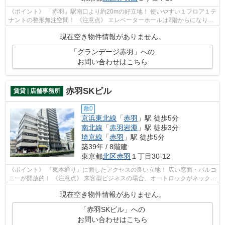
《ポイント》 「赤羽」駅南口より約20mの好立地！ 使いやすい１フロア１テ
ナントの整形無注空間！ 《注意点》 エレベーターホールは2階からになりま
す
現在空き物件情報がありません。
「グランデージ赤羽」への
お問い合わせはこちら
赤羽SKビル
賃貸 | 店舗事務所
敷0
京浜東北線
「
赤羽
」駅 徒歩5分
南北線
「
赤羽岩淵
」駅 徒歩3分
埼京線
「
赤羽
」駅 徒歩5分
築39年 / 8階建
東京都
北区
赤羽
１丁目30-12
《ポイント》 『東本通り』に面したアクセスの良い立地！ 広い窓面・バルコ
ニーが開放的！ 《注意点》 来客型ビジネスの場合、オートロックがネックに
なる可能性があるかもしれません
現在空き物件情報がありません。
「赤羽SKビル」への
お問い合わせはこちら