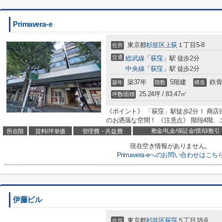
Primavera-e
東京都
杉並区
上荻
１丁目5-8
住所
交通
総武線
「
荻窪
」駅 徒歩2分
中央線
「
荻窪
」駅 徒歩2分
築37年
5階建
鉄骨
築年
階数
構造
25.24坪 / 83.47㎡
坪数/面積
《ポイント》 「荻窪」駅徒歩2分！ 商
のお洒落な空間！ 《注意点》 階段4階
敷金/礼金/保証金/償却/敷引
所在階
賃料/坪単価
管理費・共益費
現在空き情報がありません。
Primavera-eへのお問い合わせはこち
伊藤ビル
東京都
杉並区
荻窪
５丁目18-9
住所