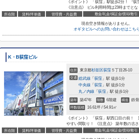
《ポイント》 「荻窪」駅徒歩2分！ 『
《注意点》 ビル利用時間は23時までとな
敷金/礼金/保証金/償却/敷引
所在階
賃料/坪単価
管理費・共益費
現在空き情報がありません。
オギタビルへのお問い合わせはこち
K・B荻窪ビル
東京都
杉並区
荻窪
５丁目26-10
住所
交通
総武線
「
荻窪
」駅 徒歩1分
中央線
「
荻窪
」駅 徒歩1分
丸ノ内線
「
荻窪
」駅 徒歩1分
築47年
6階建
鉄骨
築年
階数
構造
16.61坪 / 54.91㎡
坪数/面積
《ポイント》 「荻窪」駅西口目の前！ 
やすい間取り！ 《注意点》 築年数の古
敷金/礼金/保証金/償却/敷引
所在階
賃料/坪単価
管理費・共益費