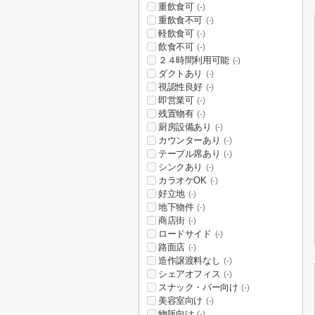
重飲食可
(-)
重飲食不可
(-)
軽飲食可
(-)
飲食不可
(-)
２４時間利用可能
(-)
ダクトあり
(-)
視認性良好
(-)
即営業可
(-)
残置物有
(-)
厨房設備あり
(-)
カウンターあり
(-)
テーブル席あり
(-)
シンクあり
(-)
カラオケOK
(-)
好立地
(-)
地下物件
(-)
商店街
(-)
ロードサイド
(-)
路面店
(-)
造作譲渡料なし
(-)
シェアオフィス
(-)
スナック・バー向け
(-)
美容室向け
(-)
物販向け
(-)