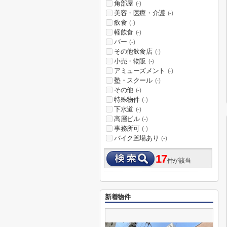
角部屋
(-)
美容・医療・介護
(-)
飲食
(-)
軽飲食
(-)
バー
(-)
その他飲食店
(-)
小売・物販
(-)
アミューズメント
(-)
塾・スクール
(-)
その他
(-)
特殊物件
(-)
下水道
(-)
高層ビル
(-)
事務所可
(-)
バイク置場あり
(-)
17
件が該当
新着物件