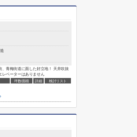
造
店街、青梅街道に面した好立地！ 天井吹抜
、エレベーターはありません
坪数/面積
詳細
検討リスト
ら