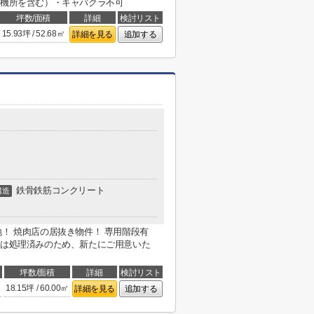
待機所を含む）・キャバクラ不可
坪数/面積
詳細
検討リスト
15.93坪 / 52.68㎡
詳細を見る
追加する
鉄骨鉄筋コンクリート
構造
地！ 焼肉店の居抜き物件！ 専用階段有
類は処理済みのため、新たにご用意いた
坪数/面積
詳細
検討リスト
18.15坪 / 60.00㎡
詳細を見る
追加する