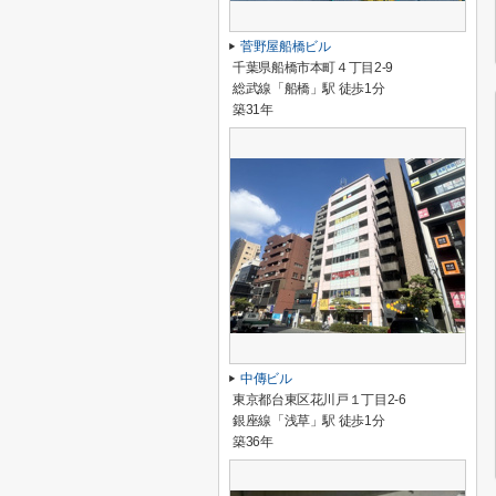
菅野屋船橋ビル
千葉県船橋市本町４丁目2-9
総武線「船橋」駅 徒歩1分
築31年
中傳ビル
東京都台東区花川戸１丁目2-6
銀座線「浅草」駅 徒歩1分
築36年