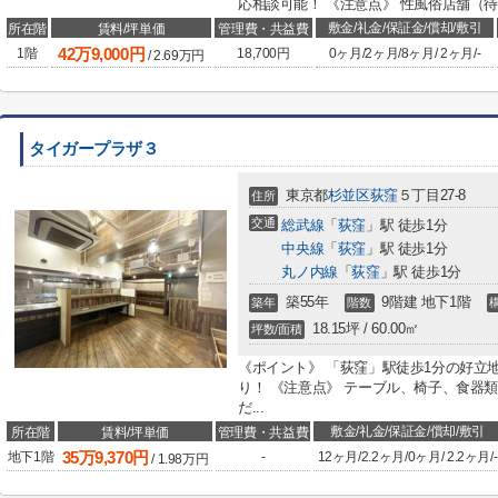
応相談可能！ 《注意点》 性風俗店舗（
敷金/礼金/保証金/償却/敷引
所在階
賃料/坪単価
管理費・共益費
42
万
9,000
円
1階
18,700円
0ヶ月
/
2ヶ月
/
8ヶ月
/
2ヶ月
/
-
/
2.69
万円
タイガープラザ３
東京都
杉並区
荻窪
５丁目27-8
住所
交通
総武線
「
荻窪
」駅 徒歩1分
中央線
「
荻窪
」駅 徒歩1分
丸ノ内線
「
荻窪
」駅 徒歩1分
築55年
9階建 地下1階
築年
階数
18.15坪 / 60.00㎡
坪数/面積
《ポイント》 「荻窪」駅徒歩1分の好立
り！ 《注意点》 テーブル、椅子、食器
だ...
敷金/礼金/保証金/償却/敷引
所在階
賃料/坪単価
管理費・共益費
35
万
9,370
円
地下1階
-
12ヶ月
/
2.2ヶ月
/
0ヶ月
/
2.2ヶ月
/
-
/
1.98
万円