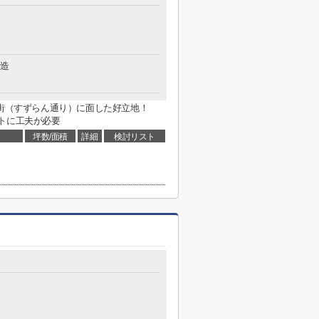
造
店街（すずらん通り）に面した好立地！
トに工夫が必要
坪数/面積
詳細
検討リスト