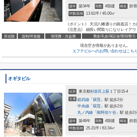
築34年
4階建
鉄骨
築年
階数
構造
13.61坪 / 45.00㎡
坪数/面積
《ポイント》 天沼八幡通りの路面店！カ
《注意点》 細長い間取りになりレイア
敷金/礼金/保証金/償却/敷引
所在階
賃料/坪単価
管理費・共益費
現在空き情報がありません。
エフテビルへのお問い合わせはこち
オギタビル
東京都
杉並区
上荻
１丁目15-4
住所
交通
総武線
「
荻窪
」駅 徒歩2分
中央線
「
荻窪
」駅 徒歩2分
丸ノ内線
「
南阿佐ケ谷
」駅 徒歩2
築49年
4階建
鉄筋
築年
階数
構造
25.21坪 / 83.34㎡
坪数/面積