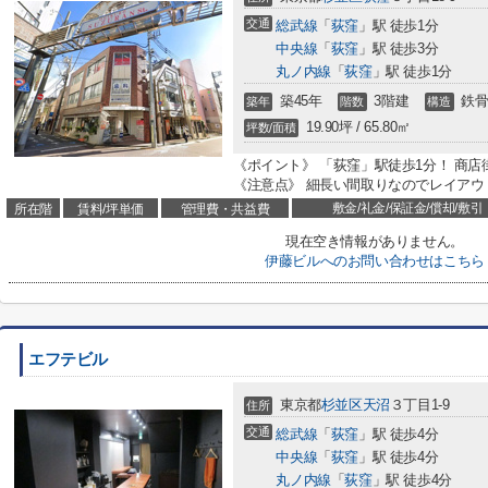
交通
総武線
「
荻窪
」駅 徒歩1分
中央線
「
荻窪
」駅 徒歩3分
丸ノ内線
「
荻窪
」駅 徒歩1分
築45年
3階建
鉄骨
築年
階数
構造
19.90坪 / 65.80㎡
坪数/面積
《ポイント》 「荻窪」駅徒歩1分！ 商
《注意点》 細長い間取りなのでレイアウ
敷金/礼金/保証金/償却/敷引
所在階
賃料/坪単価
管理費・共益費
現在空き情報がありません。
伊藤ビルへのお問い合わせはこちら
エフテビル
東京都
杉並区
天沼
３丁目1-9
住所
交通
総武線
「
荻窪
」駅 徒歩4分
中央線
「
荻窪
」駅 徒歩4分
丸ノ内線
「
荻窪
」駅 徒歩4分