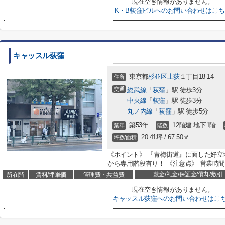
現在空き情報がありません。
K・B荻窪ビルへのお問い合わせはこち
キャッスル荻窪
東京都
杉並区
上荻
１丁目18-14
住所
交通
総武線
「
荻窪
」駅 徒歩3分
中央線
「
荻窪
」駅 徒歩3分
丸ノ内線
「
荻窪
」駅 徒歩5分
築53年
12階建 地下1階
築年
階数
20.41坪 / 67.50㎡
坪数/面積
《ポイント》 『青梅街道』に面した好立
から専用階段有り！ 《注意点》 営業時間は7
敷金/礼金/保証金/償却/敷引
所在階
賃料/坪単価
管理費・共益費
現在空き情報がありません。
キャッスル荻窪へのお問い合わせはこ