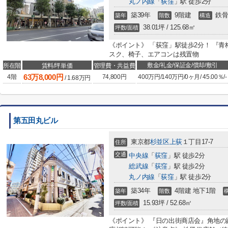
丸ノ内線
「
荻窪
」駅 徒歩2分
築39年
9階建
鉄骨
築年
階数
構造
38.01坪 / 125.68㎡
坪数/面積
《ポイント》 「荻窪」駅徒歩2分！ 『青
スク、椅子、エアコンは残置物
敷金/礼金/保証金/償却/敷引
所在階
賃料/坪単価
管理費・共益費
63
万
8,000
円
4階
74,800円
400万円
/
140万円
/
0ヶ月
/
45.00％
/
-
/
1.68
万円
第五田丸ビル
東京都
杉並区
上荻
１丁目17-7
住所
交通
中央線
「
荻窪
」駅 徒歩2分
総武線
「
荻窪
」駅 徒歩2分
丸ノ内線
「
荻窪
」駅 徒歩2分
築34年
4階建 地下1階
築年
階数
15.93坪 / 52.68㎡
坪数/面積
《ポイント》 『日の出街商店会』角地の