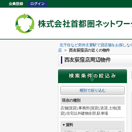
北千住など郊外主要駅で貸店舗をお探しな
店
>
西友荻窪店の近くの物件
西友荻窪店周辺物件
種別で絞り込む
現在の種別
店舗(賃貸),事務所(賃貸),賃貸,土地(賃
貸),住宅以外建物全部,駐車場
▼賃料