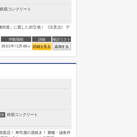
鉄筋コンクリート
梅街道』に面した好立地！ 《注意点》 デ
坪数/面積
詳細
検討リスト
38.01坪 / 125.68㎡
詳細を見る
追加する
鉄筋コンクリート
構造
路面店！ 寿司屋の居抜き！ 業種・諸条件