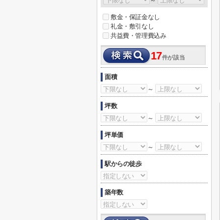
～
敷金・保証金なし
礼金・敷引なし
共益費・管理費込み
17
件が該当
面積
～
坪数
～
坪単価
～
駅からの徒歩
築年数