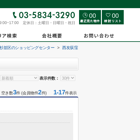
00
00
9:00~17:00
定休日：
土曜日・日曜日・祝日
杉並区のショッピングセンター
>
西友荻窪
表示件数：
3
2
1-17
 空き数
件 (会員物件
件)
件表示