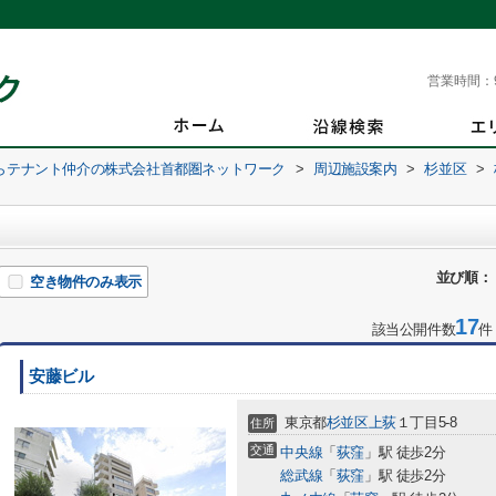
営業時間：
らテナント仲介の株式会社首都圏ネットワーク
>
周辺施設案内
>
杉並区
>
並び順：
空き物件のみ表示
17
該当公開件数
件
安藤ビル
東京都
杉並区
上荻
１丁目5-8
住所
交通
中央線
「
荻窪
」駅 徒歩2分
総武線
「
荻窪
」駅 徒歩2分