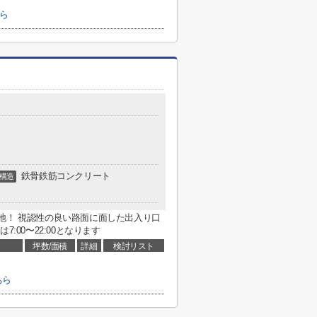
ら
鉄骨鉄筋コンクリート
構造
地！ 視認性の良い路面に面した出入り口
:00〜22:00となります
坪数/面積
詳細
検討リスト
ちら