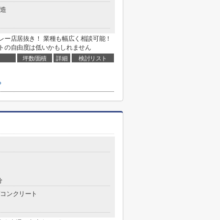
造
レー店居抜き！ 業種も幅広く相談可能！
ウトの自由度は低いかもしれません
坪数/面積
詳細
検討リスト
ら
分
コンクリート