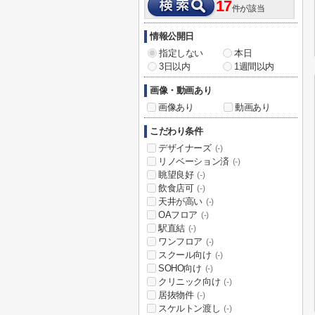
17
件が該当
情報公開日
指定しない
本日
3日以内
1週間以内
画像・動画あり
画像あり
動画あり
こだわり条件
デザイナーズ
(-)
リノベーション済
(-)
眺望良好
(-)
飲食店可
(-)
天井が高い
(-)
OAフロア
(-)
駅直結
(-)
ワンフロア
(-)
スクール向け
(-)
SOHO向け
(-)
クリニック向け
(-)
居抜物件
(-)
スケルトン渡し
(-)