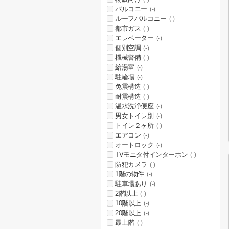
バルコニー
(-)
ルーフバルコニー
(-)
都市ガス
(-)
エレベーター
(-)
個別空調
(-)
機械警備
(-)
給湯室
(-)
駐輪場
(-)
免震構造
(-)
耐震構造
(-)
温水洗浄便座
(-)
男女トイレ別
(-)
トイレ２ヶ所
(-)
エアコン
(-)
オートロック
(-)
TVモニタ付インターホン
(-)
防犯カメラ
(-)
1階の物件
(-)
駐車場あり
(-)
2階以上
(-)
10階以上
(-)
20階以上
(-)
最上階
(-)