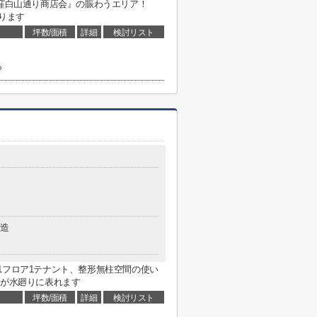
荻窪白山通り商店会』の賑わうエリア！
ります
坪数/面積
詳細
検討リスト
ら
造
1フロア1テナント、整形無柱空間の使い
さが水廻りに表れます
坪数/面積
詳細
検討リスト