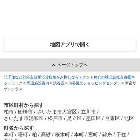
地図アプリで開く
ページトップへ
北千住など郊外主要駅で貸店舗をお探しならテナント仲介の株式会社首都圏ネ
ットワーク
>
周辺施設案内
>
渋谷区
>
渋谷区のショッピングセンター
>
新宿サ
ザンテラス
市区町村から探す
柏市
/
船橋市
/
さいたま市大宮区
/
立川市
/
さいたま市浦和区
/
松戸市
/
足立区
/
墨田区
/
台東区
/
北区
町名から探す
本町
/
曙町
/
柏
/
高砂
/
桜木町
/
本町
/
宮町
/
錦糸
/
千住
/