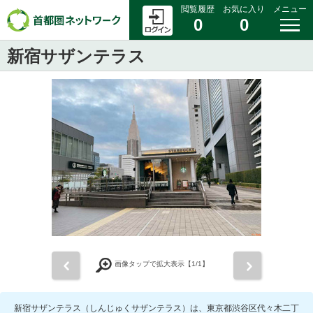
閲覧履歴
お気に入り
メニュー
0
0
新宿サザンテラス
前
次
画像タップで拡大表示【
1
/1】
新宿サザンテラス（しんじゅくサザンテラス）は、東京都渋谷区代々木二丁