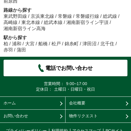
前原西
路線から探す
東武野田線
/
京浜東北線
/
常磐線
/
常磐緩行線
/
総武線
/
高崎線
/
東北本線
/
総武本線
/
湘南新宿ライン宇須
/
湘南新宿ライン高海
駅から探す
柏
/
浦和
/
大宮
/
船橋
/
松戸
/
錦糸町
/
津田沼
/
北千住
/
赤羽
/
蒲田
電話でお問い合わせ
営業時間：
9:00~17:00
定休日：
土曜日・日曜日・祝日
ホーム
会社概要
お問い合わせ
物件リクエスト
プライバシーポリシー
利用規約
アクセスマップ
PCサイト