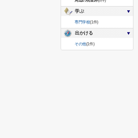
周辺の街並み
(8件)
学ぶ
専門学校
(1件)
出かける
その他
(1件)