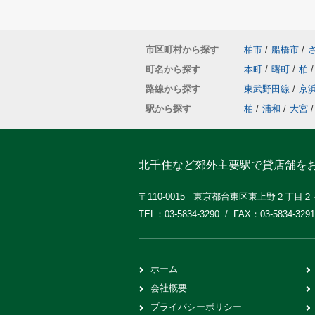
市区町村から探す
柏市
/
船橋市
/
町名から探す
本町
/
曙町
/
柏
/
路線から探す
東武野田線
/
京
駅から探す
柏
/
浦和
/
大宮
/
北千住など郊外主要駅で貸店舗を
〒110-0015 東京都台東区東上野２丁目
TEL：03-5834-3290 / FAX：03-5834-3291
ホーム
会社概要
プライバシーポリシー