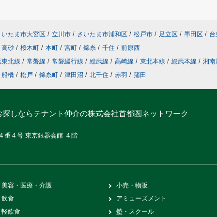
さいたま市大宮区
/
立川市
/
さいたま市浦和区
/
松戸市
/
足立区
/
墨田区
/
台
高砂
/
桜木町
/
本町
/
宮町
/
錦糸
/
千住
/
前原西
浜東北線
/
常磐線
/
常磐緩行線
/
総武線
/
高崎線
/
東北本線
/
総武本線
/
湘南
船橋
/
松戸
/
錦糸町
/
津田沼
/
北千住
/
赤羽
/
蒲田
お探しならテナント仲介の株式会社首都圏ネットワーク
２４番４号 東京銀器会館 ４階
美容・医療・介護
小売・物販
飲食
アミューズメント
軽飲食
塾・スクール