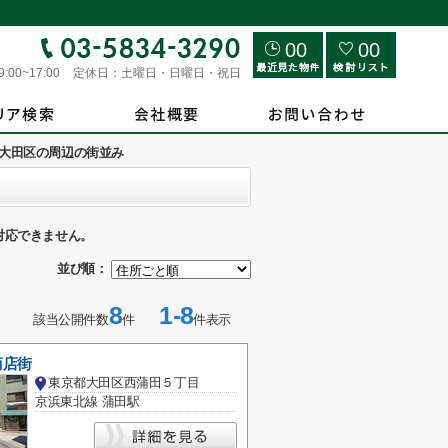
00
00
9:00~17:00
定休日：
土曜日・日曜日・祝日
大田区の周辺の街並み
対応できません。
並び順：
8
1-8
該当公開件数
件
件表示
商店街
東京都大田区西蒲田５丁目
京浜東北線 蒲田駅