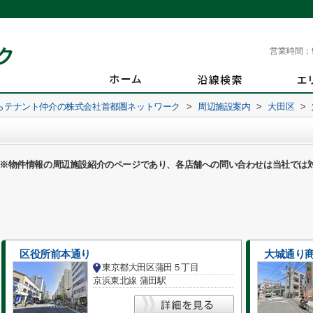
営業時間：
らテナント仲介の株式会社首都圏ネットワーク
>
周辺施設案内
>
大田区
>
※物件情報の周辺施設紹介のページであり、各店舗への問い合わせは当社では
区役所前本通り
大城通り
東京都大田区蒲田５丁目
京浜東北線 蒲田駅