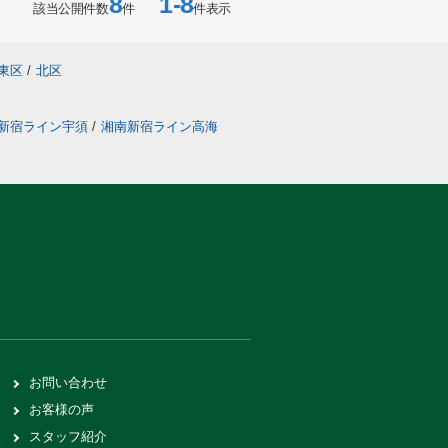
8
1-8
該当公開件数
件
件表示
東区
/
北区
新宿ライン宇須
/
湘南新宿ライン高海
お問い合わせ
お客様の声
スタッフ紹介