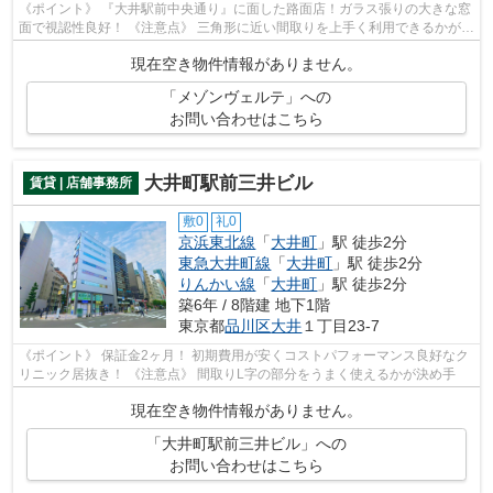
《ポイント》 『大井駅前中央通り』に面した路面店！ガラス張りの大きな窓
面で視認性良好！ 《注意点》 三角形に近い間取りを上手く利用できるかが決
め手になります
現在空き物件情報がありません。
「メゾンヴェルテ」への
お問い合わせはこちら
大井町駅前三井ビル
賃貸 | 店舗事務所
敷0
礼0
京浜東北線
「
大井町
」駅 徒歩2分
東急大井町線
「
大井町
」駅 徒歩2分
りんかい線
「
大井町
」駅 徒歩2分
築6年 / 8階建 地下1階
東京都
品川区
大井
１丁目23-7
《ポイント》 保証金2ヶ月！ 初期費用が安くコストパフォーマンス良好なク
リニック居抜き！ 《注意点》 間取りL字の部分をうまく使えるかが決め手
現在空き物件情報がありません。
「大井町駅前三井ビル」への
お問い合わせはこちら