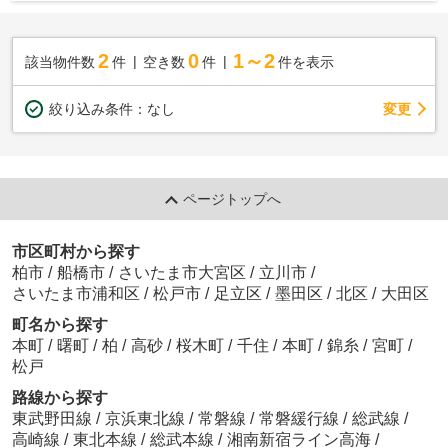
2
0
1～2
該当物件数
件
空き数
件
件を表示
変更
絞り込み条件：
なし
ページトップへ
市区町村から探す
柏市
/
船橋市
/
さいたま市大宮区
/
立川市
/
さいたま市浦和区
/
松戸市
/
足立区
/
墨田区
/
北区
/
大田区
町名から探す
本町
/
曙町
/
柏
/
高砂
/
桜木町
/
千住
/
本町
/
錦糸
/
宮町
/
松戸
路線から探す
東武野田線
/
京浜東北線
/
常磐線
/
常磐緩行線
/
総武線
/
高崎線
/
東北本線
/
総武本線
/
湘南新宿ライン高海
/