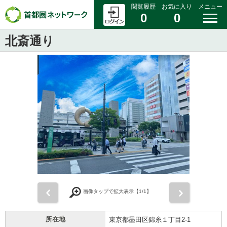
閲覧履歴
お気に入り
メニュー
0
0
北斎通り
前
次
画像タップで拡大表示【
1
/1】
所在地
東京都墨田区錦糸１丁目2-1