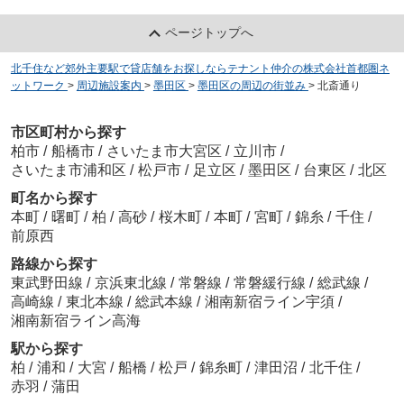
ページトップへ
北千住など郊外主要駅で貸店舗をお探しならテナント仲介の株式会社首都圏ネ
ットワーク
>
周辺施設案内
>
墨田区
>
墨田区の周辺の街並み
>
北斎通り
市区町村から探す
柏市
/
船橋市
/
さいたま市大宮区
/
立川市
/
さいたま市浦和区
/
松戸市
/
足立区
/
墨田区
/
台東区
/
北区
町名から探す
本町
/
曙町
/
柏
/
高砂
/
桜木町
/
本町
/
宮町
/
錦糸
/
千住
/
前原西
路線から探す
東武野田線
/
京浜東北線
/
常磐線
/
常磐緩行線
/
総武線
/
高崎線
/
東北本線
/
総武本線
/
湘南新宿ライン宇須
/
湘南新宿ライン高海
駅から探す
柏
/
浦和
/
大宮
/
船橋
/
松戸
/
錦糸町
/
津田沼
/
北千住
/
赤羽
/
蒲田