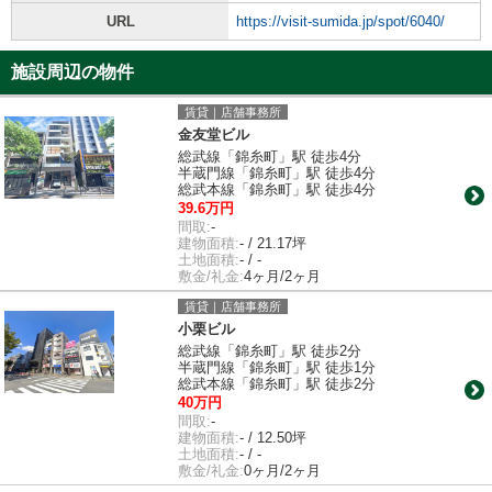
URL
https://visit-sumida.jp/spot/6040/
施設周辺の物件
賃貸｜店舗事務所
金友堂ビル
総武線「錦糸町」駅 徒歩4分
半蔵門線「錦糸町」駅 徒歩4分
総武本線「錦糸町」駅 徒歩4分
39.6万円
間取:
-
建物面積:
- / 21.17坪
土地面積:
- / -
敷金/礼金:
4ヶ月/2ヶ月
賃貸｜店舗事務所
小栗ビル
総武線「錦糸町」駅 徒歩2分
半蔵門線「錦糸町」駅 徒歩1分
総武本線「錦糸町」駅 徒歩2分
40万円
間取:
-
建物面積:
- / 12.50坪
土地面積:
- / -
敷金/礼金:
0ヶ月/2ヶ月