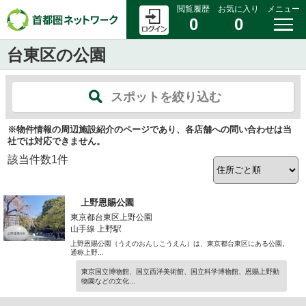
閲覧履歴
お気に入り
メニュー
0
0
台東区の公園
スポットを絞り込む
※物件情報の周辺施設紹介のページであり、各店舗への問い合わせは当
社では対応できません。
該当件数
1
件
上野恩賜公園
東京都台東区上野公園
山手線 上野駅
上野恩賜公園（うえのおんしこうえん）は、東京都台東区にある公園。
通称上野...
東京国立博物館、国立西洋美術館、国立科学博物館、恩賜上野動
物園などの文化...