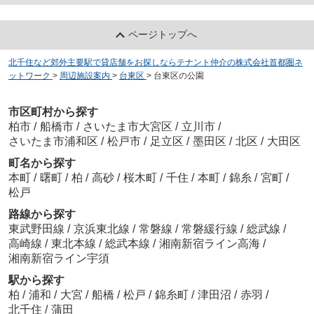
ページトップへ
北千住など郊外主要駅で貸店舗をお探しならテナント仲介の株式会社首都圏ネ
ットワーク
>
周辺施設案内
>
台東区
>
台東区の公園
市区町村から探す
柏市
/
船橋市
/
さいたま市大宮区
/
立川市
/
さいたま市浦和区
/
松戸市
/
足立区
/
墨田区
/
北区
/
大田区
町名から探す
本町
/
曙町
/
柏
/
高砂
/
桜木町
/
千住
/
本町
/
錦糸
/
宮町
/
松戸
路線から探す
東武野田線
/
京浜東北線
/
常磐線
/
常磐緩行線
/
総武線
/
高崎線
/
東北本線
/
総武本線
/
湘南新宿ライン高海
/
湘南新宿ライン宇須
駅から探す
柏
/
浦和
/
大宮
/
船橋
/
松戸
/
錦糸町
/
津田沼
/
赤羽
/
北千住
/
蒲田