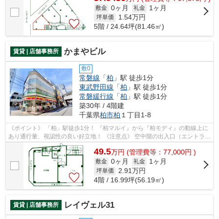
0ヶ月
1ヶ月
敷金
礼金
1.54
万円
坪単価
5階 / 24.64坪(81.46㎡)
かまやビル
賃貸 | 店舗事務所
敷0
常磐線
「
柏
」駅 徒歩1分
東武野田線
「
柏
」駅 徒歩1分
常磐緩行線
「
柏
」駅 徒歩1分
築30年 / 4階建
千葉県
柏市
柏
１丁目1-8
《ポイント》 「柏」駅徒歩1分！ 『柏マルイ』から『柏モディ』の動線上に
あり通行量、視認性の良い好立地！ 《注意点》 空中階の出入口（エントラン
ス）は裏手になります
49.5
万
円
(管理費等：77,000円 )
0ヶ月
1ヶ月
敷金
礼金
2.91
万円
坪単価
4階 / 16.99坪(56.19㎡)
レイヴェル31
賃貸 | 店舗事務所