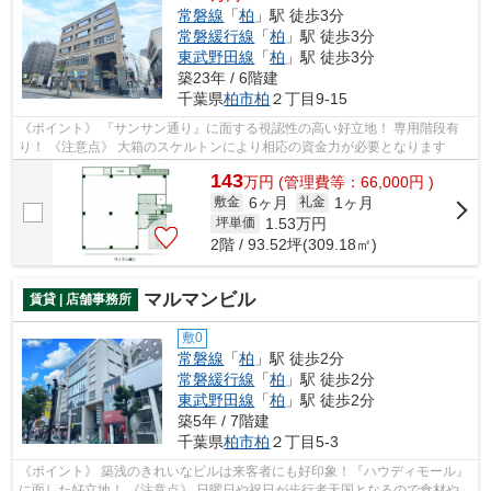
常磐線
「
柏
」駅 徒歩3分
常磐緩行線
「
柏
」駅 徒歩3分
東武野田線
「
柏
」駅 徒歩3分
築23年 / 6階建
千葉県
柏市
柏
２丁目9-15
《ポイント》 『サンサン通り』に面する視認性の高い好立地！ 専用階段有
り！ 《注意点》 大箱のスケルトンにより相応の資金力が必要となります
143
万
円
(管理費等：66,000円 )
6ヶ月
1ヶ月
敷金
礼金
1.53
万円
坪単価
2階 / 93.52坪(309.18㎡)
マルマンビル
賃貸 | 店舗事務所
敷0
常磐線
「
柏
」駅 徒歩2分
常磐緩行線
「
柏
」駅 徒歩2分
東武野田線
「
柏
」駅 徒歩2分
築5年 / 7階建
千葉県
柏市
柏
２丁目5-3
《ポイント》 築浅のきれいなビルは来客者にも好印象！『ハウディモール』
に面した好立地！ 《注意点》 日曜日や祝日が歩行者天国となるので食材や備