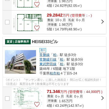
1.98
万円
坪単価
4階 / 24.82坪(82.05㎡)
29.2842
万
円
(管理費等：- )
10ヶ月
0ヶ月
敷金
礼金
1.98
万円
坪単価
5階 / 14.79坪(48.90㎡)
HEISEI33ビル
賃貸 | 店舗事務所
敷0
常磐線
「
柏
」駅 徒歩3分
常磐緩行線
「
柏
」駅 徒歩3分
東武野田線
「
柏
」駅 徒歩3分
築46年 / 6階建 地下1階
千葉県
柏市
柏
４丁目5-24
《ポイント》 『サンサン通り』に面した路面店！ 間口が広く視認性良好！
《注意点》 風営法を伴う飲食業は不可となります
71.346
万
円
(管理費等：44,000円 )
0ヶ月
0ヶ月
敷金
礼金
1.65
万円
坪単価
4階 / 43.24坪(142.97㎡)