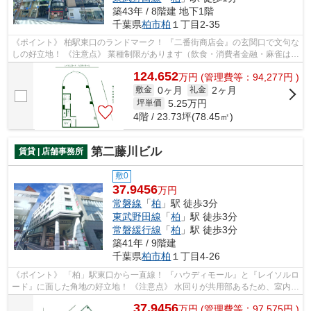
築43年 / 8階建 地下1階
千葉県
柏市
柏
１丁目2-35
《ポイント》 柏駅東口のランドマーク！ 『二番街商店会』の玄関口で文句な
しの好立地！ 《注意点》 業種制限があります（飲食・消費者金融・麻雀は不
可）
124.652
万
円
(管理費等：94,277円 )
0ヶ月
2ヶ月
敷金
礼金
5.25
万円
坪単価
4階 / 23.73坪(78.45㎡)
第二藤川ビル
賃貸 | 店舗事務所
敷0
37.9456
万円
常磐線
「
柏
」駅 徒歩3分
東武野田線
「
柏
」駅 徒歩3分
常磐緩行線
「
柏
」駅 徒歩3分
築41年 / 9階建
千葉県
柏市
柏
１丁目4-26
《ポイント》 「柏」駅東口から一直線！ 『ハウディモール』と『レイソルロ
ード』に面した角地の好立地！ 《注意点》 水回りが共用部あるため、室内へ
の引込みは原則不可
37.9456
万
円
(管理費等：97,575円 )