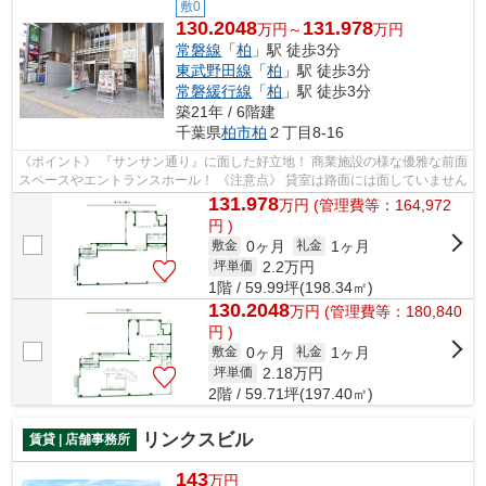
敷0
130.2048
131.978
万円～
万円
常磐線
「
柏
」駅 徒歩3分
東武野田線
「
柏
」駅 徒歩3分
常磐緩行線
「
柏
」駅 徒歩3分
築21年 / 6階建
千葉県
柏市
柏
２丁目8-16
《ポイント》 『サンサン通り』に面した好立地！ 商業施設の様な優雅な前面
スペースやエントランスホール！ 《注意点》 貸室は路面には面していません
131.978
万
円
(管理費等：164,972
円 )
0ヶ月
1ヶ月
敷金
礼金
2.2
万円
坪単価
1階 / 59.99坪(198.34㎡)
130.2048
万
円
(管理費等：180,840
円 )
0ヶ月
1ヶ月
敷金
礼金
2.18
万円
坪単価
2階 / 59.71坪(197.40㎡)
リンクスビル
賃貸 | 店舗事務所
143
万円