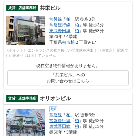
共栄ビル
賃貸 | 店舗事務所
常磐線
「
柏
」駅 徒歩3分
常磐緩行線
「
柏
」駅 徒歩3分
東武野田線
「
柏
」駅 徒歩3分
築23年 / 4階建
千葉県
柏市
柏
２丁目9-17
《ポイント》 エントランスの吹き抜けが開放感を演出！ 《注意点》 駅近で
すが表通りには面していません
現在空き物件情報がありません。
「共栄ビル」への
お問い合わせはこちら
オリオンビル
賃貸 | 店舗事務所
敷0
常磐線
「
柏
」駅 徒歩3分
常磐緩行線
「
柏
」駅 徒歩3分
東武野田線
「
柏
」駅 徒歩3分
築50年 / 3階建