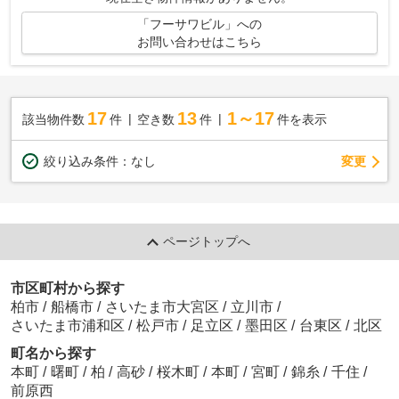
「フーサワビル」への
お問い合わせはこちら
17
13
1～17
該当物件数
件
空き数
件
件を表示
変更
絞り込み条件：
なし
ページトップへ
市区町村から探す
柏市
/
船橋市
/
さいたま市大宮区
/
立川市
/
さいたま市浦和区
/
松戸市
/
足立区
/
墨田区
/
台東区
/
北区
町名から探す
本町
/
曙町
/
柏
/
高砂
/
桜木町
/
本町
/
宮町
/
錦糸
/
千住
/
前原西