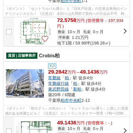
千葉県
柏市
中央町
1-1
《ポイント》 『セントラルパル通り』と『旧水戸街道』の交差点角地のイン
テリジェンスビル！ 《注意点》 水回りは共用部で室内への引込み不可、時間
制限有り（20時閉館）
72.5758
万
円
(管理費等：197,934
円 )
10ヶ月
0ヶ月
敷金
礼金
1.21
万円
坪単価
地下1階 / 59.98坪(198.28㎡)
Crobis柏
賃貸 | 店舗事務所
礼0
29.2842
49.1436
万円～
万円
常磐線
「
柏
」駅 徒歩4分
常磐緩行線
「
柏
」駅 徒歩4分
東武野田線
「
新柏
」駅 徒歩4分
築20年 / 6階建
千葉県
柏市
中央町
2-12
《ポイント》 『柏モディ』の向かい！ 『セントラルパル通り』に面した清潔
感のある綺麗なビル！ 《注意点》 エントランスタイマー管理（7時〜20時以
外は通用口からの出入りになります）
49.1436
万
円
(管理費等：- )
10ヶ月
0ヶ月
敷金
礼金