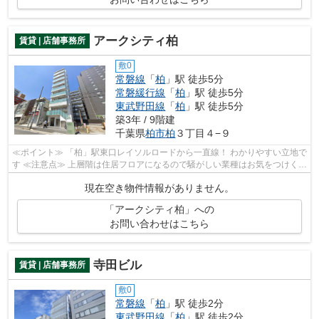
アークシティ柏
賃貸 | 店舗事務所
敷0
常磐線
「
柏
」駅 徒歩5分
常磐緩行線
「
柏
」駅 徒歩5分
東武野田線
「
柏
」駅 徒歩5分
築3年 / 9階建
千葉県
柏市
柏
３丁目４−９
≪ポイント≫ 「柏」駅東口レイソルロードから一直線！ わかりやすい立地で
す ≪注意点≫ 上層階は住居フロアになるので騒がしい業種はお気をつけくだ
さい
現在空き物件情報がありません。
「アークシティ柏」への
お問い合わせはこちら
寺田ビル
賃貸 | 店舗事務所
敷0
常磐線
「
柏
」駅 徒歩2分
東武野田線
「
柏
」駅 徒歩2分