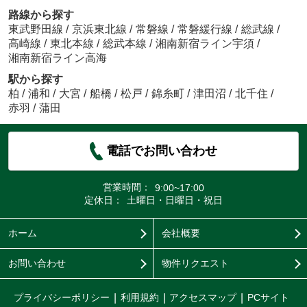
路線から探す
東武野田線
/
京浜東北線
/
常磐線
/
常磐緩行線
/
総武線
/
高崎線
/
東北本線
/
総武本線
/
湘南新宿ライン宇須
/
湘南新宿ライン高海
駅から探す
柏
/
浦和
/
大宮
/
船橋
/
松戸
/
錦糸町
/
津田沼
/
北千住
/
赤羽
/
蒲田
電話でお問い合わせ
営業時間：
9:00~17:00
定休日：
土曜日・日曜日・祝日
ホーム
会社概要
お問い合わせ
物件リクエスト
プライバシーポリシー
利用規約
アクセスマップ
PCサイト