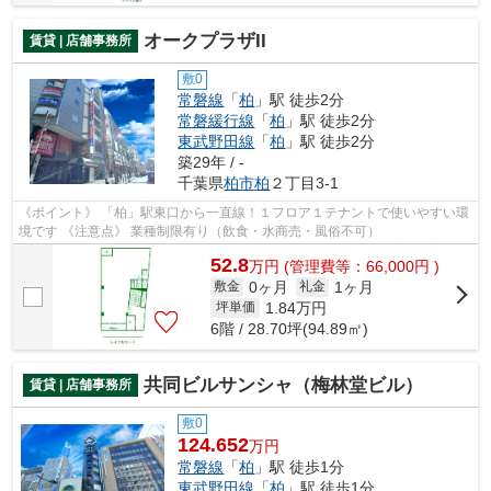
オークプラザII
賃貸 | 店舗事務所
敷0
常磐線
「
柏
」駅 徒歩2分
常磐緩行線
「
柏
」駅 徒歩2分
東武野田線
「
柏
」駅 徒歩2分
築29年 / -
千葉県
柏市
柏
２丁目3-1
《ポイント》 「柏」駅東口から一直線！１フロア１テナントで使いやすい環
境です 《注意点》 業種制限有り（飲食・水商売・風俗不可）
52.8
万
円
(管理費等：66,000円 )
0ヶ月
1ヶ月
敷金
礼金
1.84
万円
坪単価
6階 / 28.70坪(94.89㎡)
共同ビルサンシャ（梅林堂ビル）
賃貸 | 店舗事務所
敷0
124.652
万円
常磐線
「
柏
」駅 徒歩1分
東武野田線
「
柏
」駅 徒歩1分