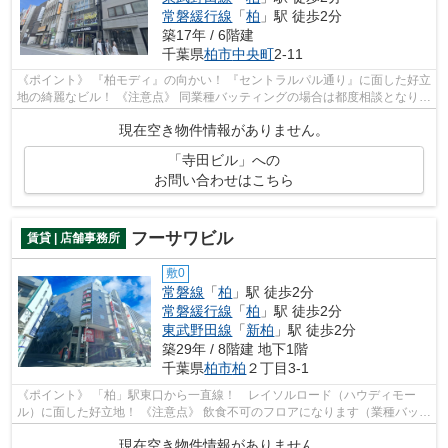
常磐緩行線
「
柏
」駅 徒歩2分
築17年 / 6階建
千葉県
柏市
中央町
2-11
《ポイント》 『柏モディ』の向かい！ 『セントラルパル通り』に面した好立
地の綺麗なビル！ 《注意点》 同業種バッティングの場合は都度相談となりま
す
現在空き物件情報がありません。
「寺田ビル」への
お問い合わせはこちら
フーサワビル
賃貸 | 店舗事務所
敷0
常磐線
「
柏
」駅 徒歩2分
常磐緩行線
「
柏
」駅 徒歩2分
東武野田線
「
新柏
」駅 徒歩2分
築29年 / 8階建 地下1階
千葉県
柏市
柏
２丁目3-1
《ポイント》 「柏」駅東口から一直線！ レイソルロード（ハウディモー
ル）に面した好立地！ 《注意点》 飲食不可のフロアになります（業種バッテ
ィングも原則不可）
現在空き物件情報がありません。