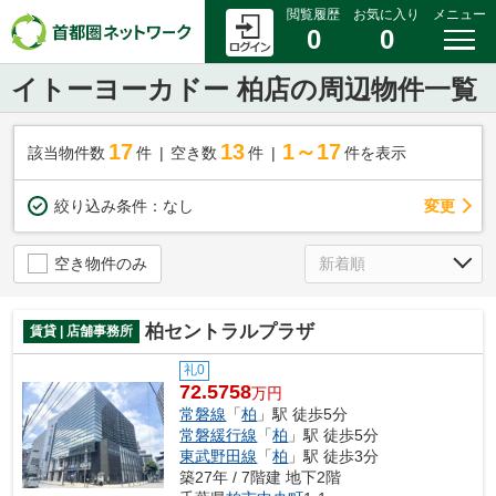
閲覧履歴
お気に入り
メニュー
0
0
イトーヨーカドー 柏店の周辺物件一覧
17
13
1～17
該当物件数
件
空き数
件
件を表示
変更
絞り込み条件：
なし
空き物件のみ
柏セントラルプラザ
賃貸 | 店舗事務所
礼0
72.5758
万円
常磐線
「
柏
」駅 徒歩5分
常磐緩行線
「
柏
」駅 徒歩5分
東武野田線
「
柏
」駅 徒歩3分
築27年 / 7階建 地下2階