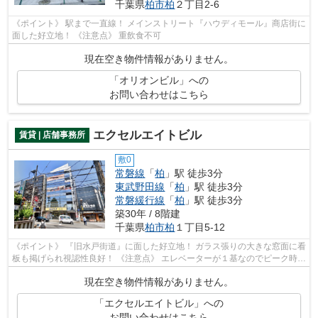
千葉県
柏市
柏
２丁目2-6
《ポイント》 駅まで一直線！ メインストリート『ハウディモール』商店街に
面した好立地！ 《注意点》 重飲食不可
現在空き物件情報がありません。
「オリオンビル」への
お問い合わせはこちら
エクセルエイトビル
賃貸 | 店舗事務所
敷0
常磐線
「
柏
」駅 徒歩3分
東武野田線
「
柏
」駅 徒歩3分
常磐緩行線
「
柏
」駅 徒歩3分
築30年 / 8階建
千葉県
柏市
柏
１丁目5-12
《ポイント》 『旧水戸街道』に面した好立地！ ガラス張りの大きな窓面に看
板も掲げられ視認性良好！ 《注意点》 エレベーターが１基なのでピーク時に
混雑する可能性があります
現在空き物件情報がありません。
「エクセルエイトビル」への
お問い合わせはこちら