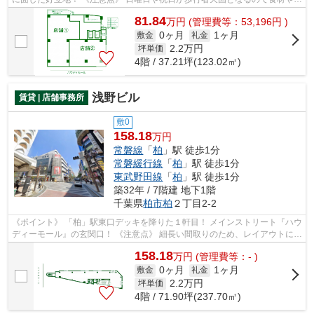
品の搬入に注意
81.84
万
円
(管理費等：53,196円 )
0ヶ月
1ヶ月
敷金
礼金
2.2
万円
坪単価
4階 / 37.21坪(123.02㎡)
浅野ビル
賃貸 | 店舗事務所
敷0
158.18
万円
常磐線
「
柏
」駅 徒歩1分
常磐緩行線
「
柏
」駅 徒歩1分
東武野田線
「
柏
」駅 徒歩1分
築32年 / 7階建 地下1階
千葉県
柏市
柏
２丁目2-2
《ポイント》 「柏」駅東口デッキを降りた１軒目！ メインストリート『ハウ
ディーモール』の玄関口！ 《注意点》 細長い間取りのため、レイアウトには
工夫が必要
158.18
万
円
(管理費等：- )
0ヶ月
1ヶ月
敷金
礼金
2.2
万円
坪単価
4階 / 71.90坪(237.70㎡)