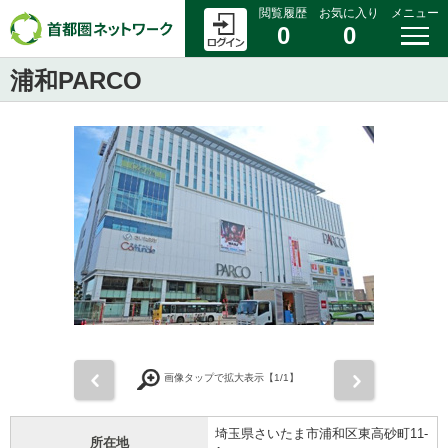
閲覧履歴
お気に入り
メニュー
0
0
浦和PARCO
前
次
画像タップで拡大表示【
1
/1】
埼玉県さいたま市浦和区東高砂町11-
所在地