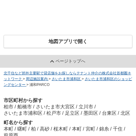
地図アプリで開く
ページトップへ
北千住など郊外主要駅で貸店舗をお探しならテナント仲介の株式会社首都圏ネ
ットワーク
>
周辺施設案内
>
さいたま市浦和区
>
さいたま市浦和区のショッピ
ングセンター
>
浦和PARCO
市区町村から探す
柏市
/
船橋市
/
さいたま市大宮区
/
立川市
/
さいたま市浦和区
/
松戸市
/
足立区
/
墨田区
/
台東区
/
北区
町名から探す
本町
/
曙町
/
柏
/
高砂
/
桜木町
/
本町
/
宮町
/
錦糸
/
千住
/
前原西