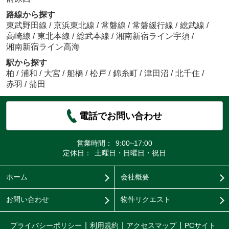
路線から探す
東武野田線
/
京浜東北線
/
常磐線
/
常磐緩行線
/
総武線
/
高崎線
/
東北本線
/
総武本線
/
湘南新宿ライン宇須
/
湘南新宿ライン高海
駅から探す
柏
/
浦和
/
大宮
/
船橋
/
松戸
/
錦糸町
/
津田沼
/
北千住
/
赤羽
/
蒲田
電話でお問い合わせ
営業時間：
9:00~17:00
定休日：
土曜日・日曜日・祝日
ホーム
会社概要
お問い合わせ
物件リクエスト
プライバシーポリシー
利用規約
アクセスマップ
PCサイト