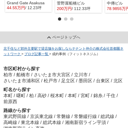
Grand Gate Asakusa
菅野屋船橋ビル
中傳ビル
44.55万円
/ 12.23坪
200万円
/ 112.33坪
78.9855万
ページトップへ
北千住など郊外主要駅で貸店舗をお探しならテナント仲介の株式会社首都圏ネ
ットワーク
>
ブログ記事一覧
>
成約事例（フィットネスジム）
市区町村から探す
柏市
/
船橋市
/
さいたま市大宮区
/
立川市
/
さいたま市浦和区
/
松戸市
/
足立区
/
墨田区
/
台東区
/
北区
町名から探す
本町
/
曙町
/
柏
/
高砂
/
桜木町
/
本町
/
宮町
/
錦糸
/
千住
/
前原西
路線から探す
東武野田線
/
京浜東北線
/
常磐線
/
常磐緩行線
/
総武線
/
高崎線
/
東北本線
/
総武本線
/
湘南新宿ライン宇須
/