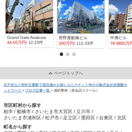
Grand Gate Asakusa
菅野屋船橋ビル
中傳ビル
44.55万円
/ 12.23坪
200万円
/ 112.33坪
78.9855万
ページトップへ
北千住など郊外主要駅で貸店舗をお探しならテナント仲介の株式会社首都圏ネ
ットワーク
>
ブログ記事一覧
>
成約事例（英会話スクール）
市区町村から探す
柏市
/
船橋市
/
さいたま市大宮区
/
立川市
/
さいたま市浦和区
/
松戸市
/
足立区
/
墨田区
/
台東区
/
北区
町名から探す