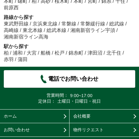
本町
/
曙町
/
柏
/
高砂
/
桜木町
/
本町
/
宮町
/
錦糸
/
千住
/
前原西
路線から探す
東武野田線
/
京浜東北線
/
常磐線
/
常磐緩行線
/
総武線
/
高崎線
/
東北本線
/
総武本線
/
湘南新宿ライン宇須
/
湘南新宿ライン高海
駅から探す
柏
/
浦和
/
大宮
/
船橋
/
松戸
/
錦糸町
/
津田沼
/
北千住
/
赤羽
/
蒲田
電話でお問い合わせ
営業時間：
9:00~17:00
定休日：
土曜日・日曜日・祝日
ホーム
会社概要
お問い合わせ
物件リクエスト