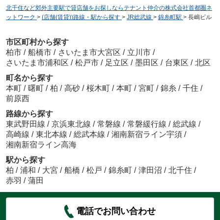
北千住など郊外主要駅で貸店舗をお探しならテナント仲介の株式会社首都圏ネ
ットワーク
>
(店舗(賃貸))路線・駅から探す
>
JR総武線
>
錦糸町駅
>
長嶋ビル
市区町村から探す
柏市
/
船橋市
/
さいたま市大宮区
/
立川市
/
さいたま市浦和区
/
松戸市
/
足立区
/
墨田区
/
台東区
/
北区
町名から探す
本町
/
曙町
/
柏
/
高砂
/
桜木町
/
本町
/
宮町
/
錦糸
/
千住
/
前原西
路線から探す
東武野田線
/
京浜東北線
/
常磐線
/
常磐緩行線
/
総武線
/
高崎線
/
東北本線
/
総武本線
/
湘南新宿ライン宇須
/
湘南新宿ライン高海
駅から探す
柏
/
浦和
/
大宮
/
船橋
/
松戸
/
錦糸町
/
津田沼
/
北千住
/
赤羽
/
蒲田
電話でお問い合わせ