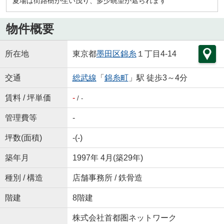
夏場は街路樹が生い茂り、多少眺望が遮られます
物件概要
所在地
東京都
墨田区
錦糸
１丁目4-14
交通
総武線
「
錦糸町
」駅 徒歩3～4分
賃料 / 坪単価
-
/ -
管理費等
-
坪数(面積)
-(-)
築年月
1997年 4月(築29年)
種別 / 構造
店舗事務所 / 鉄骨造
階建
8階建
株式会社首都圏ネットワーク