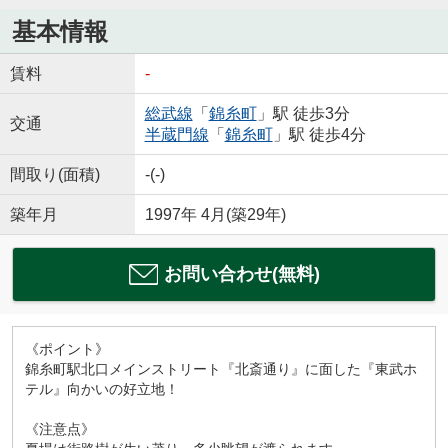
基本情報
賃料
-
総武線
「
錦糸町
」駅 徒歩3分
交通
半蔵門線
「
錦糸町
」駅 徒歩4分
間取り(面積)
-(-)
築年月
1997年 4月(築29年)
お問い合わせ(無料)
《ポイント》
錦糸町駅北口メインストリート『北斎通り』に面した『東武ホ
テル』向かいの好立地！
《注意点》