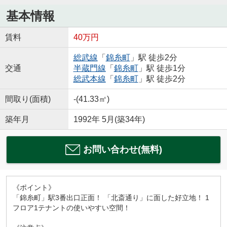
基本情報
賃料
40万円
総武線
「
錦糸町
」駅 徒歩2分
交通
半蔵門線
「
錦糸町
」駅 徒歩1分
総武本線
「
錦糸町
」駅 徒歩2分
間取り(面積)
-(41.33㎡)
築年月
1992年 5月(築34年)
お問い合わせ(無料)
《ポイント》
「錦糸町」駅3番出口正面！ 「北斎通り」に面した好立地！ 1
フロア1テナントの使いやすい空間！