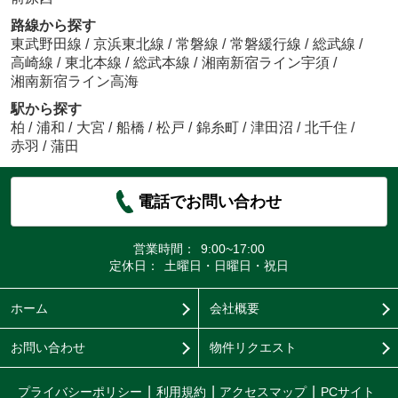
路線から探す
東武野田線
/
京浜東北線
/
常磐線
/
常磐緩行線
/
総武線
/
高崎線
/
東北本線
/
総武本線
/
湘南新宿ライン宇須
/
湘南新宿ライン高海
駅から探す
柏
/
浦和
/
大宮
/
船橋
/
松戸
/
錦糸町
/
津田沼
/
北千住
/
赤羽
/
蒲田
電話でお問い合わせ
営業時間：
9:00~17:00
定休日：
土曜日・日曜日・祝日
ホーム
会社概要
お問い合わせ
物件リクエスト
プライバシーポリシー
利用規約
アクセスマップ
PCサイト