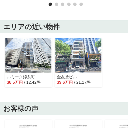
エリアの近い物件
ルミーク錦糸町
金友堂ビル
38.5
万
円
/ 12.42坪
39.6
万
円
/ 21.17坪
お客様の声