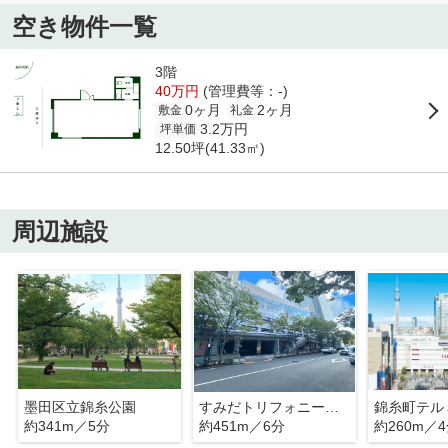
空き物件一覧
3階
40万円
(管理費等：-)
0ヶ月
2ヶ月
敷金
礼金
3.2万円
坪単価
12.50坪(41.33㎡)
周辺施設
墨田区立錦糸公園
すみだトリフォニーホール
錦糸町テル
約341m／5分
約451m／6分
約260m／