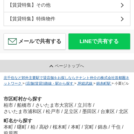
【賃貸特集】その他
【賃貸特集】特殊物件
メールで共有する
LINEで共有する
ページトップへ
北千住など郊外主要駅で貸店舗をお探しならテナント仲介の株式会社首都圏ネ
ットワーク
>
(店舗(賃貸))路線・駅から探す
>
JR総武線
>
錦糸町駅
>
小栗ビル
市区町村から探す
柏市
/
船橋市
/
さいたま市大宮区
/
立川市
/
さいたま市浦和区
/
松戸市
/
足立区
/
墨田区
/
台東区
/
北区
町名から探す
本町
/
曙町
/
柏
/
高砂
/
桜木町
/
本町
/
宮町
/
錦糸
/
千住
/
前原西