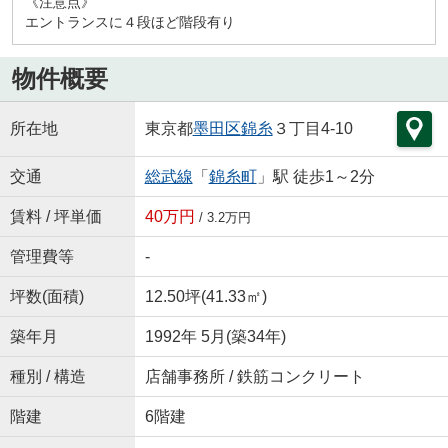
《注意点》
エントランスに４段ほど階段有り
物件概要
所在地
東京都
墨田区
錦糸
３丁目4-10
交通
総武線
「
錦糸町
」駅 徒歩1～2分
賃料 / 坪単価
40万円
/ 3.2万円
管理費等
-
坪数(面積)
12.50坪(41.33㎡)
築年月
1992年 5月(築34年)
種別 / 構造
店舗事務所 / 鉄筋コンクリート
階建
6階建