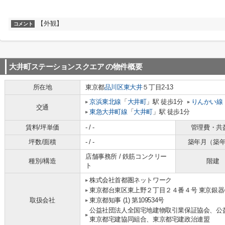
【外観】
コメント
大井町ステーションスクエア
の物件概要
所在地
東京都
品川区
東大井
５丁目2-13
京浜東北線
「
大井町
」駅 徒歩1分
りんかい線
交通
東急大井町線
「
大井町
」駅 徒歩1分
賃料/坪単価
- / -
管理費・共
坪数/面積
- / -
築年月（築
店舗事務所 / 鉄筋コンクリー
種別/構造
階建
ト
株式会社首都圏ネットワーク
東京都台東区東上野２丁目２４番４号 東京銀器
取扱会社
東京都知事 (1) 第109534号
公益社団法人全国宅地建物取引業保証協会、公
東京都宅建協同組合、東京都宅建政治連盟