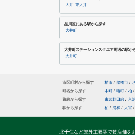
大井
東大井
品川区にある駅から探す
大井町
大井町ステーションスクエア周辺の駅か
大井町
市区町村から探す
柏市
/
船橋市
/
町名から探す
本町
/
曙町
/
柏
/
路線から探す
東武野田線
/
京
駅から探す
柏
/
浦和
/
大宮
/
北千住など郊外主要駅で貸店舗を