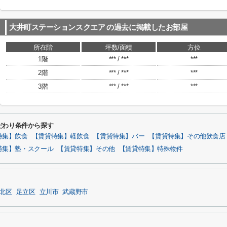
大井町ステーションスクエア
の過去に掲載したお部屋
所在階
坪数/面積
方位
1階
*** / ***
***
2階
*** / ***
***
3階
*** / ***
***
だわり条件から探す
特集】飲食
【賃貸特集】軽飲食
【賃貸特集】バー
【賃貸特集】その他飲食店
特集】塾・スクール
【賃貸特集】その他
【賃貸特集】特殊物件
北区
足立区
立川市
武蔵野市