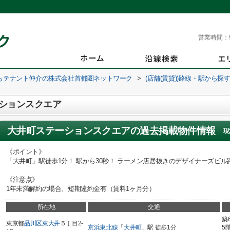
営業時間：
らテナント仲介の株式会社首都圏ネットワーク
>
(店舗(賃貸))路線・駅から探
ションスクエア
大井町ステーションスクエア
の過去掲載物件情報
現
《ポイント》
「大井町」駅徒歩1分！ 駅から30秒！ ラーメン店居抜きのデザイナーズビル
《注意点》
1年未満解約の場合、短期違約金有（賃料1ヶ月分）
所在地
交通
築
東京都
品川区
東大井
５丁目2-
京浜東北線
「
大井町
」駅 徒歩1分
5