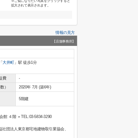
※ご覧になりたい写真をクリックすると
拡大されて表示されます。
情報の見方
【店舗事務所】
「
大井町
」駅 徒歩1分
益費
-
年数）
2020年 7月 (築6年)
5階建
会館 ４階
TEL:03-5834-3290
益社団法人東京都宅地建物取引業協会、