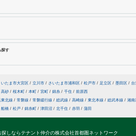
ら探す
さいたま市大宮区
/
立川市
/
さいたま市浦和区
/
松戸市
/
足立区
/
墨田区
/
台
高砂
/
桜木町
/
本町
/
宮町
/
錦糸
/
千住
/
前原西
浜東北線
/
常磐線
/
常磐緩行線
/
総武線
/
高崎線
/
東北本線
/
総武本線
/
湘南
船橋
/
松戸
/
錦糸町
/
津田沼
/
北千住
/
赤羽
/
蒲田
お探しならテナント仲介の株式会社首都圏ネットワーク