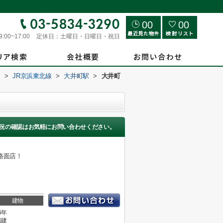
00
00
9:00~17:00
定休日：
土曜日・日曜日・祝日
す
>
JR京浜東北線
>
大井町駅
>
大井町
況の確認はお気軽にお問い合わせください。
路面店！
建物
6年
階建