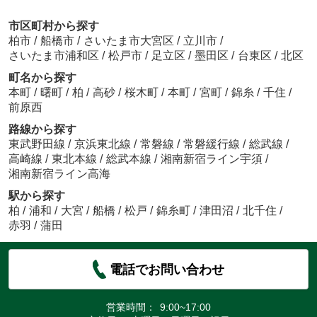
市区町村から探す
柏市
/
船橋市
/
さいたま市大宮区
/
立川市
/
さいたま市浦和区
/
松戸市
/
足立区
/
墨田区
/
台東区
/
北区
町名から探す
本町
/
曙町
/
柏
/
高砂
/
桜木町
/
本町
/
宮町
/
錦糸
/
千住
/
前原西
路線から探す
東武野田線
/
京浜東北線
/
常磐線
/
常磐緩行線
/
総武線
/
高崎線
/
東北本線
/
総武本線
/
湘南新宿ライン宇須
/
湘南新宿ライン高海
駅から探す
柏
/
浦和
/
大宮
/
船橋
/
松戸
/
錦糸町
/
津田沼
/
北千住
/
赤羽
/
蒲田
電話でお問い合わせ
営業時間：
9:00~17:00