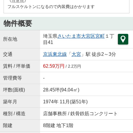
《注意点》
フルスケルトンになるので内装費はかかります
物件概要
埼玉県
さいたま市大宮区
宮町
１丁
所在地
目41
交通
京浜東北線
「
大宮
」駅 徒歩2～3分
賃料 / 坪単価
62.59万円
/ 2.2万円
管理費等
-
坪数(面積)
28.45坪(94.04㎡)
築年月
1974年 11月(築51年)
種別 / 構造
店舗事務所 / 鉄骨鉄筋コンクリート
階建
8階建 地下1階