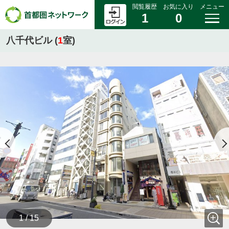
閲覧履歴
お気に入り
メニュー
1
0
八千代ビル (
1
室)
1 / 15