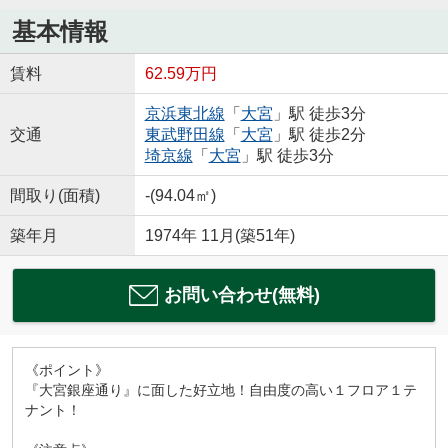
基本情報
賃料
62.59万円
京浜東北線
「
大宮
」駅 徒歩3分
交通
東武野田線
「
大宮
」駅 徒歩2分
埼京線
「
大宮
」駅 徒歩3分
間取り(面積)
-(94.04㎡)
築年月
1974年 11月(築51年)
お問い合わせ(無料)
《ポイント》
『大宮銀座通り』に面した好立地！自由度の高い１フロア１テ
ナント！