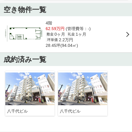
空き物件一覧
4階
62.59万円
(管理費等：-)
0ヶ月
1ヶ月
敷金
礼金
2.2万円
坪単価
28.45坪(94.04㎡)
成約済み一覧
八千代ビル
八千代ビル