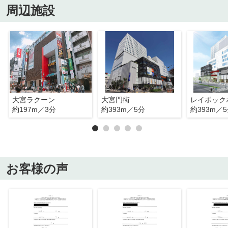
周辺施設
大宮ラクーン
大宮門街
約197m／3分
約393m／5分
約393m／
お客様の声