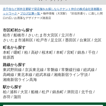
北千住など郊外主要駅で貸店舗をお探しならテナント仲介の株式会社首都圏ネ
ットワーク
>
ブログ記事一覧
>
物件情報（大宮駅）『区役所通り』に面した間
口の広いお洒落なデザイナーズ路面店
市区町村から探す
柏市
/
船橋市
/
さいたま市大宮区
/
立川市
/
さいたま市浦和区
/
松戸市
/
足立区
/
墨田区
/
台東区
/
北区
町名から探す
本町
/
曙町
/
柏
/
高砂
/
桜木町
/
本町
/
宮町
/
錦糸
/
千住
/
前原西
路線から探す
東武野田線
/
京浜東北線
/
常磐線
/
常磐緩行線
/
総武線
/
高崎線
/
東北本線
/
総武本線
/
湘南新宿ライン宇須
/
湘南新宿ライン高海
駅から探す
柏
/
浦和
/
大宮
/
船橋
/
松戸
/
錦糸町
/
津田沼
/
北千住
/
赤羽
/
蒲田